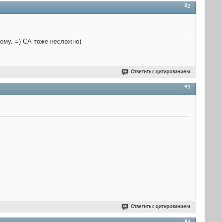
#2
ому. =) СА тоже несложно)
Ответить с цитированием
#3
Ответить с цитированием