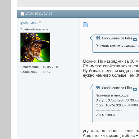
17.07.2011,
13:33
glukmaker
Почётный участник
Сообщение от
Files
(можно самому сделать 
Можно. Но навряд-ли за 30 ми
СА имеют свойство качаться 
Регистрация
13.05.2010
Ну бывают случаи когда ранд
Сообщений
1,159
нужно намного больше чем 30
Сообщение от
Files
Покупка в люксоре:
D cry: 5375x720=387000
C cry: 1075x3200=34400
---------------------
7`310`000а
угу. даже дешевле... если кр
А вот точки к хоме (чтоб на 