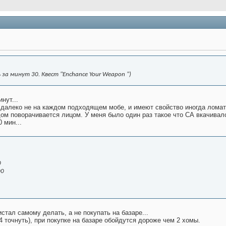
за минут 30. Квест "Enchance Your Weapon ")
нут...
далеко не на каждом подходящем мобе, и имеют свойство иногда ломать
ом поворачивается лицом. У меня было один раз такое что СА вкачивалс
 мин...
0
00
истал самому делать, а не покупать на базаре...
+4 точнуть), при покупке на базаре обойдутся дороже чем 2 хомы.