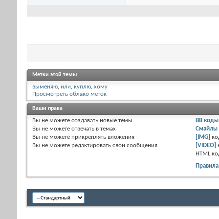
Метки этой темы
выменяю
,
или
,
куплю
,
хому
Просмотреть облако меток
Ваши права
Вы
не можете
создавать новые темы
BB коды
Вы
не можете
отвечать в темах
Смайлы
Вы
не можете
прикреплять вложения
[IMG]
ко
Вы
не можете
редактировать свои сообщения
[VIDEO]
HTML к
Правила