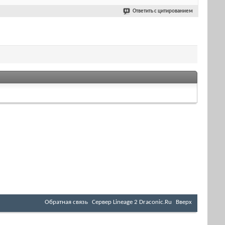
Ответить с цитированием
Обратная связь
Cервер Lineage 2 Draconic.Ru
Вверх