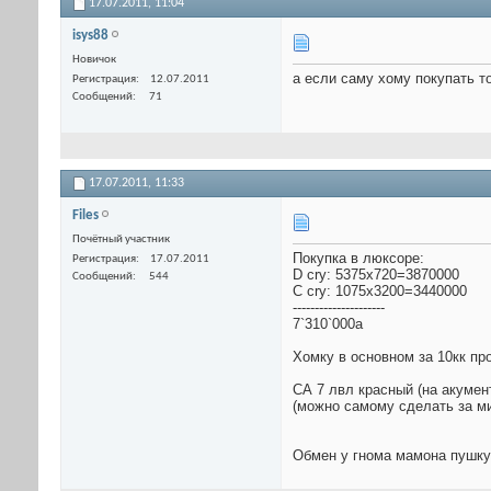
17.07.2011,
11:04
isys88
Новичок
а если саму хому покупать т
Регистрация
12.07.2011
Сообщений
71
17.07.2011,
11:33
Files
Почётный участник
Покупка в люксоре:
Регистрация
17.07.2011
D cry: 5375x720=3870000
Сообщений
544
C cry: 1075x3200=3440000
---------------------
7`310`000а
Хомку в основном за 10кк пр
СА 7 лвл красный (на акумен
(можно самому сделать за ми
Обмен у гнома мамона пушку