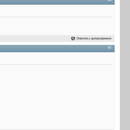
#4
Ответить с цитированием
#5