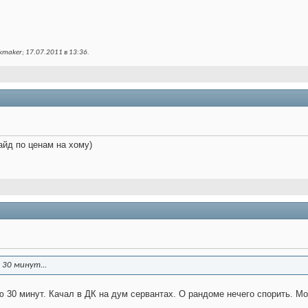
maker; 17.07.2011 в
13:36
.
айд по ценам на хому)
 30 минут...
ю 30 минут. Качал в ДК на дум сервантах. О рандоме нечего спорить. Мож