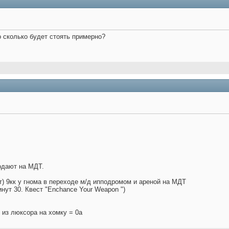
о сколько будет стоять примерно?
одают на МДТ.
т) 9кк у гнома в переходе м/д ипподромом и ареной на МДТ
нут 30. Квест "Enchance Your Weapon ")
 из люксора на хомку = 0а