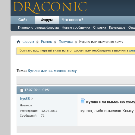
Сайт
Форум
Что нового?
Главная страница форума
Новые сообщения
Справка
Календарь
Опц
Форум
Рынок
Покупка
Куплю или выменяю хому
Если это ваш первый визит на этот форум, вам необходимо выполнить
рег
Тема:
Куплю или выменяю хому
17.07.2011,
01:51
isys88
Куплю или выменяю хом
Новичок
куплю, либо выменяю Хомку 
Регистрация
12.07.2011
Сообщений
71