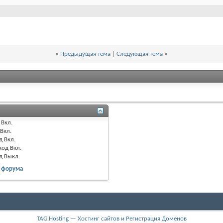
«
Предыдущая тема
|
Следующая тема
»
Вкл.
Вкл.
д
Вкл.
код
Вкл.
од
Выкл.
 форума
TAG.Hosting — Хостинг сайтов и Регистрация Доменов