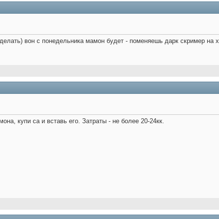
делать) вон с понедельника мамон будет - поменяешь дарк скример на х
она, купи са и вставь его. Затраты - не более 20-24кк.