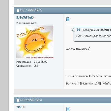
25.07.2008,
15:51
IIo3uTuF4uK
Участник форума
Сообщение от
DAMHEI
Цель номер раз у нас с
хо хо, надеюсь)
Регистрация
06.06.2008
Сообщений
284
...и на обломках Internet'a напи
Вот кто я! [Манчкин 17%] [Убий
25.07.2008,
16:53
2PiC