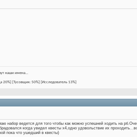
шут наши имена...
ца 20%] [Тусовщик: 50%] [Исследователь 13%]
маю набор ведется для того чтобы как можно успешней ходить на рб.О
радовался когда увидел квесты х4,одно удовольствие их проходить...в
вой пока что ушедший в квесты)