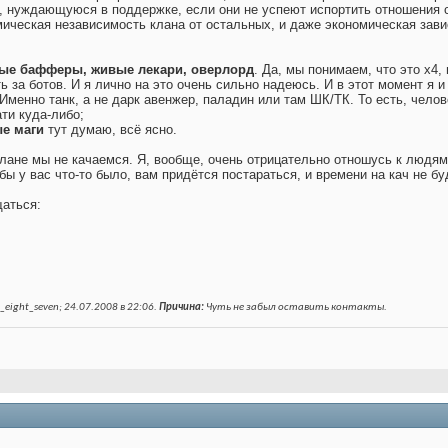
, нуждающуюся в поддержке, если они не успеют испортить отношения 
ическая независимость клана от остальных, и даже экономическая зависи
ые бафферы, живые лекари, оверлорд
. Да, мы понимаем, что это х4,
ь за ботов. И я лично на это очень сильно надеюсь. И в этот момент я 
Именно танк, а не дарк авенжер, паладин или там ШК/ТК. То есть, челове
ти куда-либо;
ые маги
тут думаю, всё ясно.
клане мы не качаемся. Я, вообще, очень отрицательно отношусь к людям
обы у вас что-то было, вам придётся постараться, и времени на кач не бу
щаться:
eight_seven; 24.07.2008 в
22:06
.
Причина:
Чуть не забыл оставить контакты.