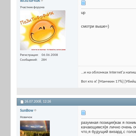
IIo3uTuF4uK
Участник форума
up
смотри выше=)
Регистрация
06.06.2008
Сообщений
284
...и на обломках Internet'a напи
Вот кто я! [Манчкин 17%] [Убий
26.07.2008,
12:26
SunBow
Новичок
разумная позиция)как я пони
качающимся)я лично очень об
что,я будущий визард,с голо