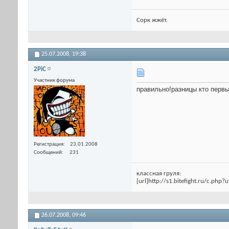
Сорк жжёт.
25.07.2008,
19:38
2PiC
Участник форума
правильно!разницы кто первый н
Регистрация
23.01.2008
Сообщений
231
классная груля:
[url]http://s1.bitefight.ru/c.php?
26.07.2008,
09:46