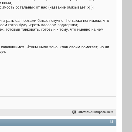
с нами;
мость остальных от нас (название обязывает ;-) );
 и играть саппортами бывает скучно. Но также понимаем, что
и сам готов буду играть классом поддержки;
к, готовый танковать, готовый к тому, что именно на нём
 качающимся. Чтобы было ясно: клан своим помогает, но ни
дет.
Ответить с цитированием
#2