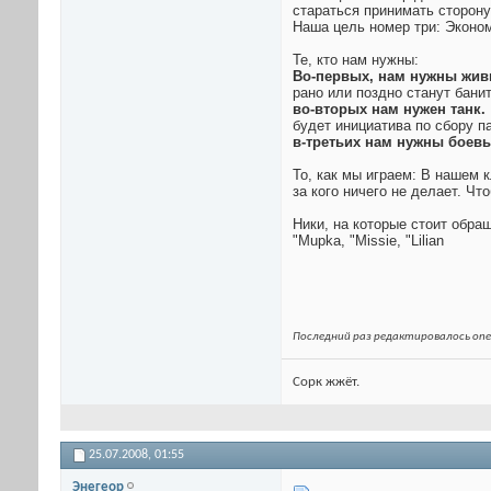
стараться принимать сторону
Наша цель номер три: Эконом
Те, кто нам нужны:
Во-первых, нам нужны жив
рано или поздно станут банит
во-вторых нам нужен танк.
будет инициатива по сбору па
в-третьих нам нужны боев
То, как мы играем: В нашем 
за кого ничего не делает. Чт
Ники, на которые стоит обра
"Mupka, "Missie, "Lilian
Последний раз редактировалось one_
Сорк жжёт.
25.07.2008,
01:55
Энегеор