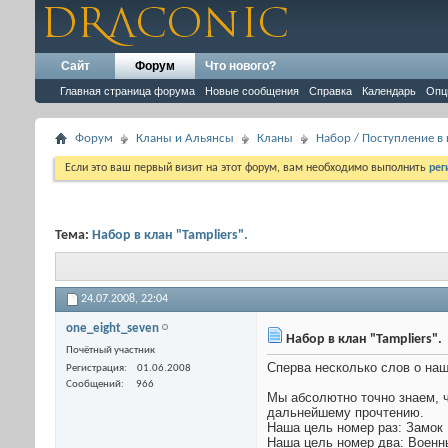
Сайт
Форум
Что нового?
Главная страница форума
Новые сообщения
Справка
Календарь
Опц
Форум
Кланы и Альянсы
Кланы
Набор / Поступление в
Если это ваш первый визит на этот форум, вам необходимо выполнить
рег
Тема:
Набор в клан "Tampliers".
24.07.2008,
22:04
one_eight_seven
Набор в клан "Tampliers".
Почётный участник
Сперва несколько слов о наш
Регистрация
01.06.2008
Сообщений
966
Мы абсолютно точно знаем, ч
дальнейшему прочтению.
Наша цель номер раз: Замок 
Наша цель номер два: Военны