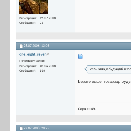
Регистрация
26.07.2008
Сообщений
23
26.07.2008,
13:06
one_eight_seven
Почётный участник
Регистрация
01.06.2008
если что,я будущий виз
Сообщений
966
Берите выше, товарищ. Будущ
Сорк жжёт.
27.07.2008,
20:25