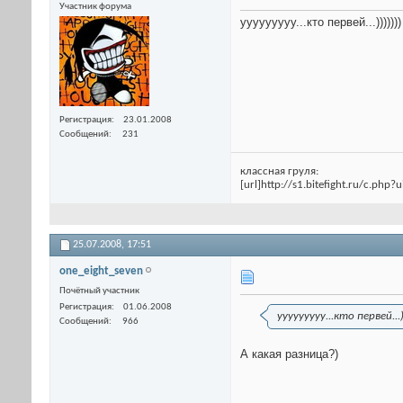
Участник форума
ууууууууу...кто первей...)))))))
Регистрация
23.01.2008
Сообщений
231
классная груля:
[url]http://s1.bitefight.ru/c.php?
25.07.2008,
17:51
one_eight_seven
Почётный участник
Регистрация
01.06.2008
ууууууууу...кто первей...))
Сообщений
966
А какая разница?)