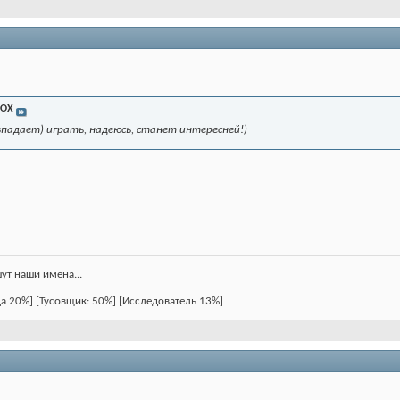
IOX
овпадает) играть, надеюсь, станет интересней!)
шут наши имена...
ца 20%] [Тусовщик: 50%] [Исследователь 13%]