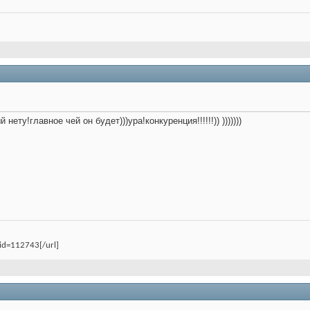
ету!главное чей он будет)))ура!конкуренция!!!!!!)) )))))))
uid=112743[/url]