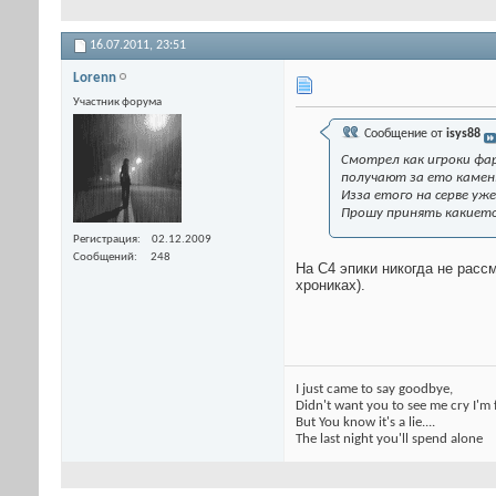
16.07.2011,
23:51
Lorenn
Участник форума
Сообщение от
isys88
Смотрел как игроки фар
получают за ето камень
Изза етого на серве уж
Прошу принять какиет
Регистрация
02.12.2009
Сообщений
248
На С4 эпики никогда не расс
хрониках).
I just came to say goodbye,
Didn't want you to see me cry I'm 
But You know it's a lie....
The last night you'll spend alone