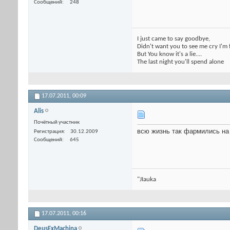
Сообщений
248
I just came to say goodbye,
Didn't want you to see me cry I'm 
But You know it's a lie....
The last night you'll spend alone
17.07.2011,
00:09
Alis
Почётный участник
всю жизнь так фармились на 
Регистрация
30.12.2009
Сообщений
645
"JIauka
17.07.2011,
00:16
DeusExMachina