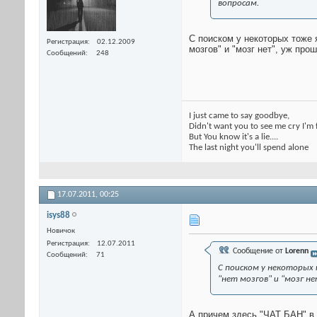
вопросам.
С поиском у некоторых тоже я
Регистрация
02.12.2009
мозгов" и "мозг нет", уж пр
Сообщений
248
I just came to say goodbye,
Didn't want you to see me cry I'm 
But You know it's a lie....
The last night you'll spend alone
17.07.2011,
00:25
isys88
Новичок
Регистрация
12.07.2011
Сообщение от
Lorenn
Сообщений
71
С поиском у некоторых 
"нет мозгов" и "мозг н
А причем здесь "ЧАТ БАН" в 