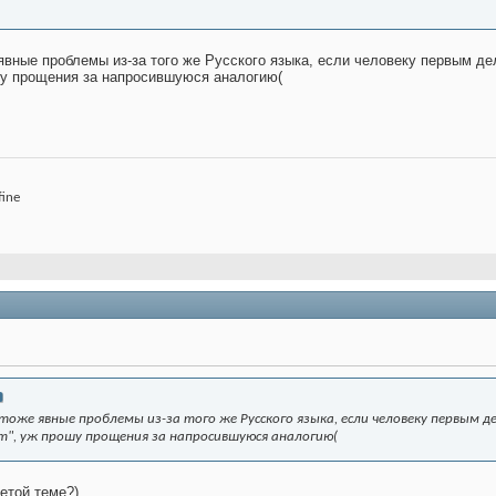
вные проблемы из-за того же Русского языка, если человеку первым дело
ошу прощения за напросившуюся аналогию(
fine
тоже явные проблемы из-за того же Русского языка, если человеку первым де
ет", уж прошу прощения за напросившуюся аналогию(
етой теме?)