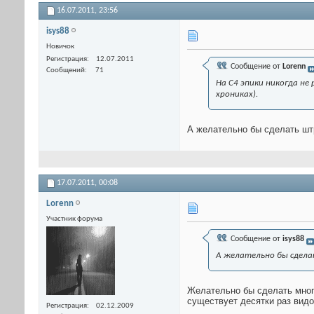
16.07.2011,
23:56
isys88
Новичок
Регистрация
12.07.2011
Сообщение от
Lorenn
Сообщений
71
На С4 эпики никогда не
хрониках).
А желательно бы сделать штр
17.07.2011,
00:08
Lorenn
Участник форума
Сообщение от
isys88
А желательно бы сделат
Желательно бы сделать многое
существует десятки раз вид
Регистрация
02.12.2009