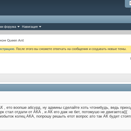
ии форума
Навигация
рмом Queen Ant
истрацию
. После этого вы сможете отвечать на сообщения и создавать новые темы.
К , ето воопше абсурд, ну админы сделайте хоть чтонибудь, ведь прихо
рк стал отдали от АКА , и АК его даж не бет, потомушо не двигаетса(((
избыток колец АКА, попрошу решыть етот вопрос ато так АК будет стоять
!