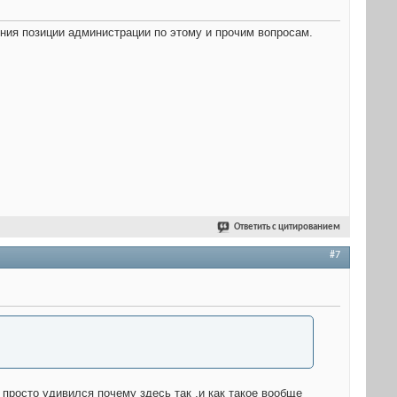
ения позиции администрации по этому и прочим вопросам.
Ответить с цитированием
#7
 просто удивился почему здесь так ,и как такое вообще