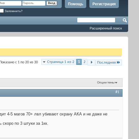
Помощь
Регистрация
Запомнить?
Расширенный поиск
Страница 1 из 2
1
2
Показано с 1 по 20 из 30
Последняя
Опции темы
#1
дит 4-5 магов 70+ лвл убивают охрану АКА и не даже не
 скоро по 3 штуки за 1кк.