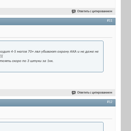
Ответить с цитированием
#11
одит 4-5 магов 70+ лвл убивают охрану АКА и не даже не
((
оять скоро по 3 штуки за 1кк.
Ответить с цитированием
#12