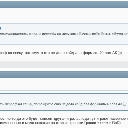
 рассматривались в плане штрафа по лвлу как обычные рейд боссы, абсурд эт
аф на епику, потомучто ето не дело хайд лвл фармить 40 лвл АК )))
ь штраф на епику, потомучто ето не дело хайд лвл фармить 40 лвл АК )))
, но тогда это будет совсем другая игра, а люди тут играют наверное не
оизмененные и мало похожие на старые хроники Грации ++++=> GоD)