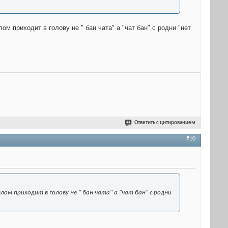
м приходит в голову не " бан чата" а "чат бан" с родни "нет
Ответить с цитированием
#10
лом приходит в голову не " бан чата" а "чат бан" с родни