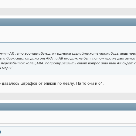
мят АК , ето воопше абсурд, ну админы сделайте хоть чтонибудь, ведь прих
, а Сорк стал отдали от АКА , и АК его даж не бет, потомушо не двигаетса(
е переизбыток колец АКА, попрошу решыть етот вопрос ато так АК будет ст
о меры!
е давалось штрафов от эпиков по левлу. На то они и с4.