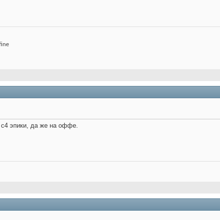
fine
с4 эпики, да же на оффе.