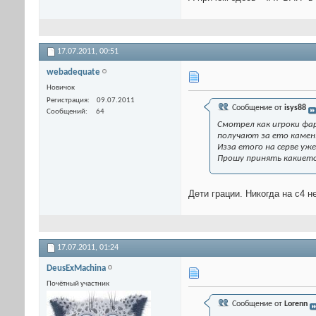
17.07.2011,
00:51
webadequate
Новичок
Регистрация
09.07.2011
Сообщение от
isys88
Сообщений
64
Смотрел как игроки фар
получают за ето камень
Изза етого на серве уж
Прошу принять какиет
Дети грации. Никогда на с4 н
17.07.2011,
01:24
DeusExMachina
Почётный участник
Сообщение от
Lorenn