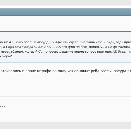
мят АК , ето воопше абсурд, ну админы сделайте хоть чтонибудь, ведь прих
, а Сорк стал отдали от АКА , и АК его даж не бет, потомушо не двигаетса(
е переизбыток колец АКА, попрошу решыть етот вопрос ато так АК будет ст
о меры!
матривались в плане штрафа по лвлу как обычные рейд боссы, абсурд это
fine