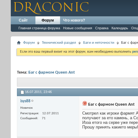
Сайт
Форум
Что нового?
Главная страница форума
Новые сообщения
Справка
Календарь
Опц
Форум
Технический раздел
Баги и неточности
Баг с фа
Если это ваш первый визит на этот форум, вам необходимо выполнить
рег
Тема:
Баг с фармом Queen Ant
16.07.2011,
23:46
isys88
Баг с фармом Queen Ant
Новичок
Смотрел как игроки фармят А
Регистрация
12.07.2011
получают за ето камень, а Со
Сообщений
71
Изза етого на серве уже пере
Прошу принять какието меры