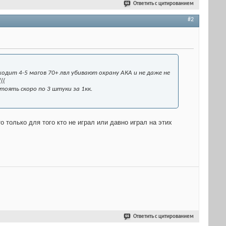
Ответить с цитированием
#2
одит 4-5 магов 70+ лвл убивают охрану АКА и не даже не
((
оять скоро по 3 штуки за 1кк.
 только для того кто не играл или давно играл на этих
Ответить с цитированием