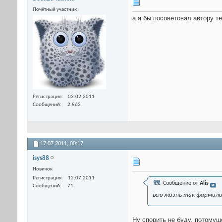
Почётный участник
а я бы посоветовал автору т
Регистрация
03.02.2011
Сообщений
2,562
17.07.2011,
00:17
isys88
Новичок
Регистрация
12.07.2011
Сообщение от
Alis
Сообщений
71
всю жизнь так фармилис
Ну спорить не буду, потомуш