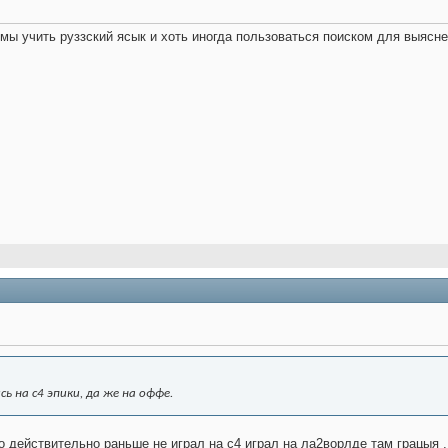
емы учить руззский ясык и хоть иногда пользоваться поиском для выясн
ь на с4 эпики, да же на оффе.
о действительно раньше не играл на с4 играл на ла2ворлде там грацыя ,