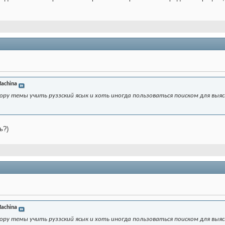
achina
ору темы учить руззский ясык и хоть иногда пользоваться поиском для вы
ь?)
achina
ору темы учить руззский ясык и хоть иногда пользоваться поиском для вы