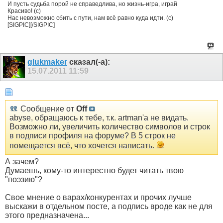
И пусть судьба порой не справедлива, но жизнь-игра, играй
Красиво! (с)
Нас невозможно сбить с пути, нам всё равно куда идти. (с)
[SIGPIC][/SIGPIC]
glukmaker
сказал(-а):
15.07.2011
11:59
Сообщение от
Off
abyse, обращаюсь к тебе, т.к. artman'a не видать.
Возможно ли, увеличить количество символов и строк
в подписи профиля на форуме? В 5 строк не
помещается всё, что хочется написать.
А зачем?
Думаешь, кому-то интерестно будет читать твою
"поэзию"?
Свое мнение о варах/конкурентах и прочих лучше
выскажи в отдельном посте, а подпись вроде как не для
этого предназначена...