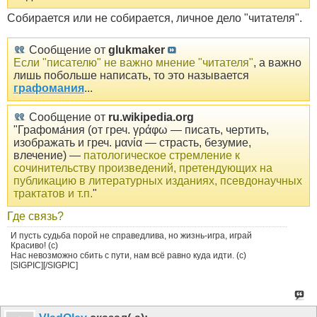
Собирается или не собирается, личное дело "читателя".
Сообщение от
glukmaker
Если "писателю" не важно мнение "читателя"
, а важно
лишь побольше написать, то это называется
графомания
...
Сообщение от
ru.wikipedia.org
"Графома́ния (от греч. γράφω — писать, чертить,
изображать и греч. μανία — страсть, безумие,
влечение) —
патологическое стремление к
сочинительству произведений, претендующих на
публикацию в литературных изданиях, псевдонаучных
трактатов и т.п.
"
Где связь?
И пусть судьба порой не справедлива, но жизнь-игра, играй
Красиво! (с)
Нас невозможно сбить с пути, нам всё равно куда идти. (с)
[SIGPIC][/SIGPIC]