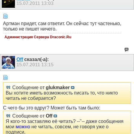
15.07.2011
13:03
Артман придет, сам ответит. Он сейчас тут частенько,
только не пишет ничего.
Администрация Сервера Draconic.Ru
Off
сказал(-а):
15.07.2011
13:15
Сообщение от
glukmaker
Вы хотите иметь возможность писать то, что никто
читать не собирается?
С чего бы это вдруг? Может быть там было:
Сообщение от
Off
Я кого-то заставляю её читать? --"-- даже сообщения
мои
можно
не читать, совсем, не говоря уже о
подписи.