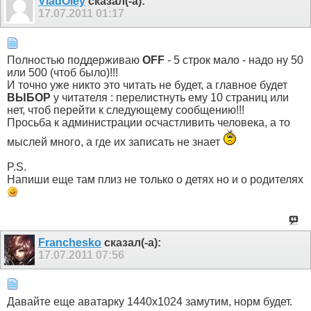
VladOley
сказал(-а):
17.07.2011
01:17
Полностью поддерживаю
OFF
- 5 строк мало - надо ну 50
или 500 (чтоб было)!!!
И точно уже никто это читать не будет, а главное будет
ВЫБОР
у читателя : перелистнуть ему 10 страниц или
нет, чтоб перейти к следующему сообщению!!!
Просьба к администрации осчастливить человека, а то
мыслей много, а где их записать не знает
P.S.
Напиши еще там плиз не только о детях но и о родителях
Franchesko
сказал(-а):
17.07.2011
07:56
Давайте еще аватарку 1440х1024 замутим, норм будет.