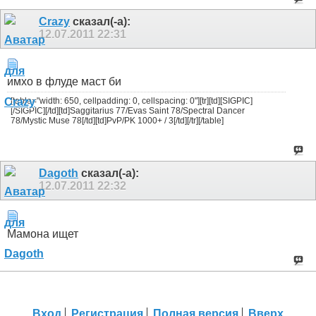
Crazy
сказал(-а):
12.07.2011
22:31
имхо в флуде маст би
[table="width: 650, cellpadding: 0, cellspacing: 0"][tr][td][SIGPIC]
[/SIGPIC][/td][td]Saggitarius 77/Evas Saint 78/Spectral Dancer
78/Mystic Muse 78[/td][td]PvP/PK 1000+ / 3[/td][/tr][/table]
Dagoth
сказал(-а):
12.07.2011
22:32
Мамона ищет
Вход
Регистрация
Полная версия
Вверх