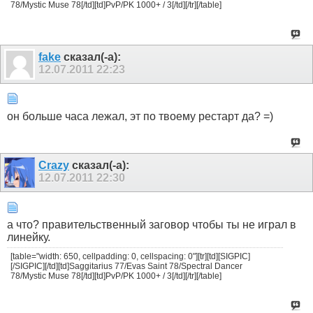
78/Mystic Muse 78[/td][td]PvP/PK 1000+ / 3[/td][/tr][/table]
fake
сказал(-а):
12.07.2011
22:23
он больше часа лежал, эт по твоему рестарт да? =)
Crazy
сказал(-а):
12.07.2011
22:30
а что? правительственный заговор чтобы ты не играл в
линейку.
[table="width: 650, cellpadding: 0, cellspacing: 0"][tr][td][SIGPIC]
[/SIGPIC][/td][td]Saggitarius 77/Evas Saint 78/Spectral Dancer
78/Mystic Muse 78[/td][td]PvP/PK 1000+ / 3[/td][/tr][/table]