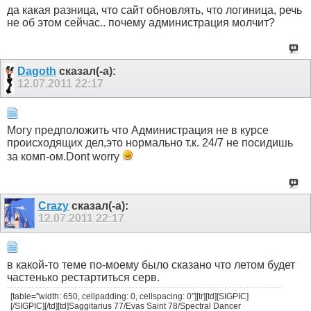
да какая разница, что сайт обновлять, что логиница, речь
не об этом сейчас.. почему администрация молчит?
Dagoth
сказал(-а):
12.07.2011
22:17
Могу предположить что Администрация не в курсе
происходящих дел,это нормально т.к. 24/7 не посидишь
за комп-ом.Dont worry
Crazy
сказал(-а):
12.07.2011
22:17
в какой-то теме по-моему было сказано что летом будет
частенько рестартиться серв.
[table="width: 650, cellpadding: 0, cellspacing: 0"][tr][td][SIGPIC]
[/SIGPIC][/td][td]Saggitarius 77/Evas Saint 78/Spectral Dancer