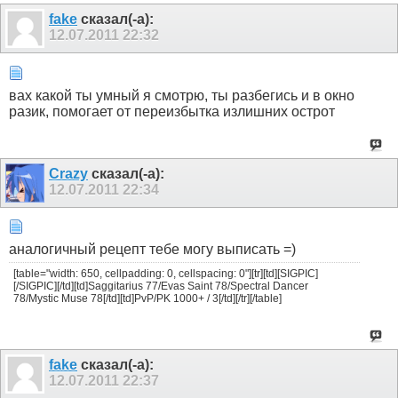
fake
сказал(-а):
12.07.2011
22:32
вах какой ты умный я смотрю, ты разбегись и в окно
разик, помогает от переизбытка излишних острот
Crazy
сказал(-а):
12.07.2011
22:34
аналогичный рецепт тебе могу выписать =)
[table="width: 650, cellpadding: 0, cellspacing: 0"][tr][td][SIGPIC]
[/SIGPIC][/td][td]Saggitarius 77/Evas Saint 78/Spectral Dancer
78/Mystic Muse 78[/td][td]PvP/PK 1000+ / 3[/td][/tr][/table]
fake
сказал(-а):
12.07.2011
22:37