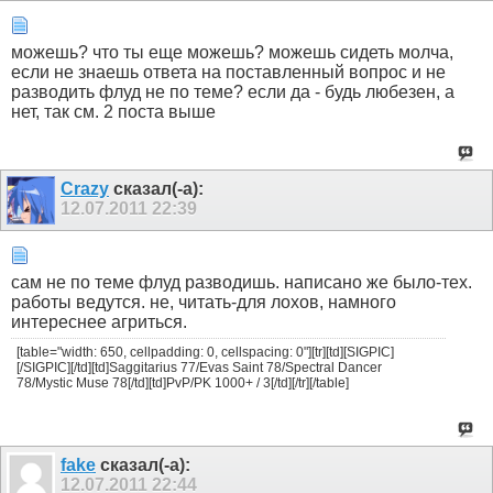
можешь? что ты еще можешь? можешь сидеть молча,
если не знаешь ответа на поставленный вопрос и не
разводить флуд не по теме? если да - будь любезен, а
нет, так см. 2 поста выше
Crazy
сказал(-а):
12.07.2011
22:39
сам не по теме флуд разводишь. написано же было-тех.
работы ведутся. не, читать-для лохов, намного
интереснее агриться.
[table="width: 650, cellpadding: 0, cellspacing: 0"][tr][td][SIGPIC]
[/SIGPIC][/td][td]Saggitarius 77/Evas Saint 78/Spectral Dancer
78/Mystic Muse 78[/td][td]PvP/PK 1000+ / 3[/td][/tr][/table]
fake
сказал(-а):
12.07.2011
22:44