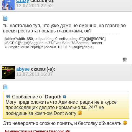
Crazy
сказал(-а):
12.07.2011
22:52
ты настолько туп, что уже даже не смешно. на главге во
время рестарта пошарь глазенками, ок?
[table="width: 650, cellpadding: 0, cellspacing: 0"][tr][td][SIGPIC]
[/SIGPIC][/td][td]Saggitarius 77/Evas Saint 78/Spectral Dancer
78/Mystic Muse 78[/td][td]PvP/PK 1000+ / 3[/td][/tr][/table]
abyse
сказал(-а):
13.07.2011
16:07
Сообщение от
Dagoth
Могу предположить что Администрация не в курсе
происходящих дел,это нормально т.к. 24/7 не
посидишь за комп-ом.Dont worry
Это невероятно сложно понять, и бестолку объяснять
Администрация Сервера Draconic.Ru