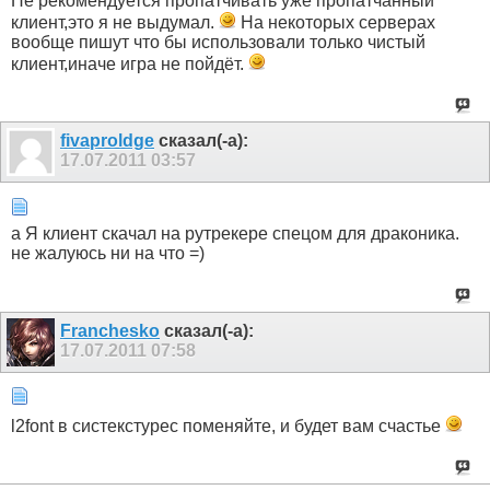
Не рекомендуется пропатчивать уже пропатчанный
клиент,это я не выдумал.
На некоторых серверах
вообще пишут что бы использовали только чистый
клиент,иначе игра не пойдёт.
fivaproldge
сказал(-а):
17.07.2011
03:57
а Я клиент скачал на рутрекере спецом для драконика.
не жалуюсь ни на что =)
Franchesko
сказал(-а):
17.07.2011
07:58
l2font в систекстурес поменяйте, и будет вам счастье