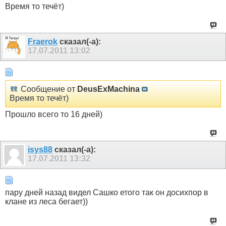
Время то течёт)
Fraerok
сказал(-а):
17.07.2011
13:02
Сообщение от
DeusExMachina
Время то течёт)
Прошло всего то 16 дней)
isys88
сказал(-а):
17.07.2011
13:32
пару дней назад видел Сашко етого так он досихпор в
клане из леса бегает))