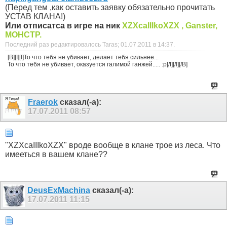
(Перед тем ,как оставить заявку обязательно прочитать
УСТАВ КЛАНА!)
Или отписатса в игре на ник
XZXcaIIIkoXZX , Ganster,
MOHCTP.
Последний раз редактировалось Taras; 01.07.2011 в
14:37
.
[B][I][I]То что тебя не убивает, делает тебя сильнее...
То что тебя не убивает, оказуется галимой ганжей..... :p[/I][/I][/B]
Fraerok
сказал(-а):
17.07.2011
08:57
"XZXcaIIIkoXZX" вроде вообще в клане трое из леса. Что
имееться в вашем клане??
DeusExMachina
сказал(-а):
17.07.2011
11:15