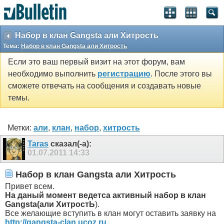
Набор в клан Gangsta али Хитрость
Тема:
Набор в клан Gangsta али Хитрость
Если это ваш первый визит на этот форум, вам
необходимо выполнить
регистрацию
. После этого вы
сможете отвечать на сообщения и создавать новые
темы.
Метки:
али
,
клан
,
набор
,
хитрость
Taras
сказал(-а):
01.07.2011
14:33
Набор в клан Gangsta али Хитрость
Привет всем.
На даный момент ведетса активный набор в клан
Gangsta(али ХитростЬ
).
Все желающие вступить в клан могут оставить заявку на
http://gangsta-clan.ucoz.ru