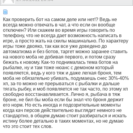
Как проверить бот на самом деле или нет!? Ведь не
всегда можно отвечать в чат, а что если он вообще
отключен? Или скажем во время игры говорить по
телефону, что не всегда дает возможность написать в
игре, а просто жать на скилы машинально. По характеру
игры тоже двояко, так как все уже доведено до
автоматизма и без ботов, таргет можно заранее ставить
на нового моба не добивая первого, и потом сразу
бежать к новому. Как-то поднималась тема ботов на
рыбалке, ну и там тоже нюанс с демоном который
появляется, ведь у кого тяж и даже легкая броня, тем
моба не обязательно убивать, подумаешь снес 30%-40%
хп, за-то можно не прерываться с рыбалки и дальше
тягать рыбку, и моб появляется не так часто, по этому хп
свободно восстанавливается. Лично я, рыбача в тяж
броне, не бил бы моба если бы знал что броня держит
его норм. Но есть иногда и подозрительные моменты
когда кач персов действительно выглядит немного не
стандартно, в общем думаю стоит разбираться и искать
истину более детально в таких моментах, но не думаю
что это стоит тех слов.