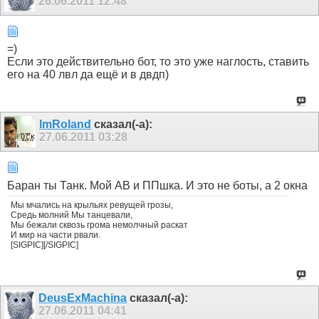
26.06.2011
12:48
=)
Если это действительно бот, то это уже наглость, ставить
его на 40 лвл да ещё и в двдп)
lmRoland
сказал(-а):
27.06.2011
03:28
Баран ты Танк. Мой АВ и ППшка. И это не боты, а 2 окна
Мы мчались на крыльях ревущей грозы,
Средь молний Мы танцевали,
Мы бежали сквозь грома немолчный раскат
И мир на части рвали.
[SIGPIC][/SIGPIC]
DeusExMachina
сказал(-а):
27.06.2011
04:41