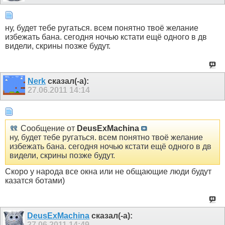
ну, будет тебе ругаться. всем понятно твоё желание
избежать бана. сегодня ночью кстати ещё одного в дв
видели, скрины позже будут.
Nerk
сказал(-а):
27.06.2011
14:14
Сообщение от
DeusExMachina
ну, будет тебе ругаться. всем понятно твоё желание
избежать бана. сегодня ночью кстати ещё одного в дв
видели, скрины позже будут.
Скоро у народа все окна или не общающие люди будут
казатся ботами)
DeusExMachina
сказал(-а):
27.06.2011
14:49