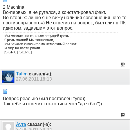
2 Machina:
Во-первых: я не ругался, а констатировал факт.
Во-вторых: лично я не вижу наличия совершения чего то
противоправного=) Не ответив на вопрос, был слит в ПК
идиотом, задавшим этот вопрос.
Мы мчались на крыльях ревущей грозы,
Средь молний Мы танцевали,
Мы бежали сквозь грома немолчный раскат
И мир на части рвали.
[SIGPIC][/SIGPIC]
Talim
сказал(-а):
27.06.2011
18:13
Вопрос реально был поставлен тупо))
Так тебе и ответит кто-то типа мол "да я бот"))
Ayra
сказал(-а):
27.06.2011
20:34