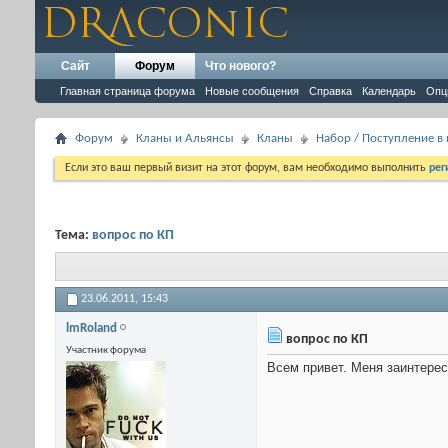
Сайт
Форум
Что нового?
Главная страница форума
Новые сообщения
Справка
Календарь
Опц
Форум
Кланы и Альянсы
Кланы
Набор / Поступление в
Если это ваш первый визит на этот форум, вам необходимо выполнить
рег
Тема:
вопрос по КП
23.06.2011,
15:43
lmRoland
вопрос по КП
Участник форума
Всем привет. Меня заинтерес