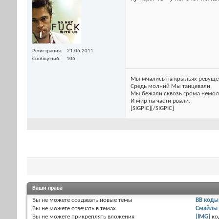
Регистрация
21.06.2011
Сообщений
106
Мы мчались на крыльях ревуще
Средь молний Мы танцевали,
Мы бежали сквозь грома немол
И мир на части рвали.
[SIGPIC][/SIGPIC]
Ваши права
Вы
не можете
создавать новые темы
BB коды
Вы
не можете
отвечать в темах
Смайлы
Вы
не можете
прикреплять вложения
[IMG]
ко