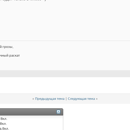
й грозы,
чный раскат
«
Предыдущая тема
|
Следующая тема
»
Вкл.
Вкл.
д
Вкл.