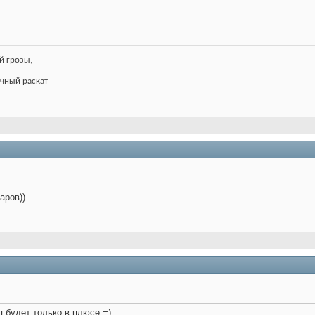
й грозы,
чный раскат
аров))
вп будет только в плюсе =)