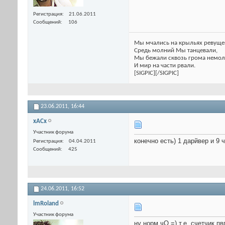
Регистрация
21.06.2011
Сообщений
106
Мы мчались на крыльях ревуще
Средь молний Мы танцевали,
Мы бежали сквозь грома немол
И мир на части рвали.
[SIGPIC][/SIGPIC]
23.06.2011,
16:44
xACx
Участник форума
конечно есть) 1 дарйвер и 9 ч
Регистрация
04.04.2011
Сообщений
425
24.06.2011,
16:52
lmRoland
Участник форума
ну норм чО =) т.е. счетчик п