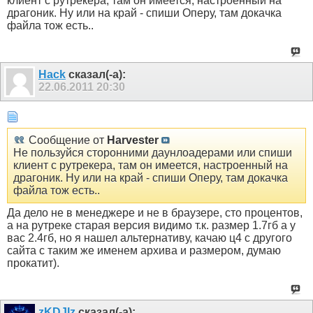
клиент с рутрекера, там он имеется, настроенный на
драгоник. Ну или на край - спиши Оперу, там докачка
файла тож есть..
Hack
сказал(-а):
22.06.2011
20:30
Сообщение от
Harvester
Не пользуйся сторонними даунлоадерами или спиши
клиент с рутрекера, там он имеется, настроенный на
драгоник. Ну или на край - спиши Оперу, там докачка
файла тож есть..
Да дело не в менеджере и не в браузере, сто процентов,
а на рутреке старая версия видимо т.к. размер 1.7гб а у
вас 2.4гб, но я нашел альтернативу, качаю ц4 с другого
сайта с таким же именем архива и размером, думаю
прокатит).
zKDJIz
сказал(-а):