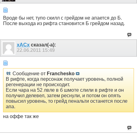
Вроде бы нет, тупо скилл с грейдом не апается до Б.
После выхода из рифта становится Б грейдом назад.
xACx
сказал(-а):
22.06.2011
15:49
Сообщение от
Franchesko
В рифте, когда персонаж получает уровень, полной
регенерации не происходит.
Если чара на 52 лвле в б шмоте слили в рифте и он
получил делевел, затем реснули, и потом он опять
повысил уровень, то грейд пенальти останется после
апа.
на оффе так же