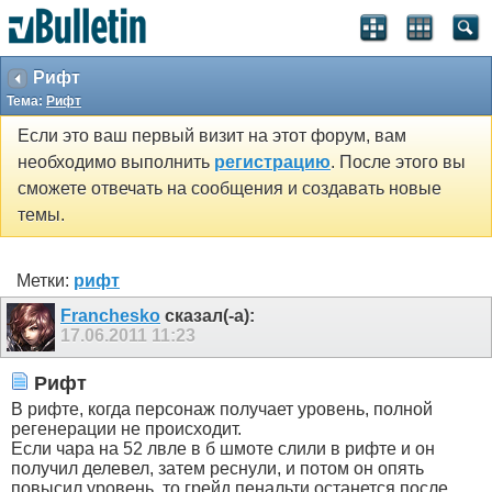
Рифт
Тема:
Рифт
Если это ваш первый визит на этот форум, вам
необходимо выполнить
регистрацию
. После этого вы
сможете отвечать на сообщения и создавать новые
темы.
Метки:
рифт
Franchesko
сказал(-а):
17.06.2011
11:23
Рифт
В рифте, когда персонаж получает уровень, полной
регенерации не происходит.
Если чара на 52 лвле в б шмоте слили в рифте и он
получил делевел, затем реснули, и потом он опять
повысил уровень, то грейд пенальти останется после