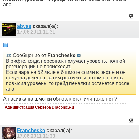
апа.
abyse
сказал(-а):
17.06.2011
11:31
Сообщение от
Franchesko
В рифте, когда персонаж получает уровень, полной
регенерации не происходит.
Если чара на 52 лвле в б шмоте слили в рифте и он
получил делевел, затем реснули, и потом он опять
повысил уровень, то грейд пенальти останется после
апа.
А пасивка на шмотки обновляется или тоже нет ?
Администрация Сервера Draconic.Ru
Franchesko
сказал(-а):
17.06.2011
11:33