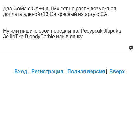
Два СоМа с СА+4 и ТМх сет не расп+ возможная
доплата аденой+13 Са красный на арку с СА
Ну или пишите свои передлы на: Pecypcuk JIupuka
3oJIoTko BloodyBarbie или в личку
Вход
Регистрация
Полная версия
Вверх