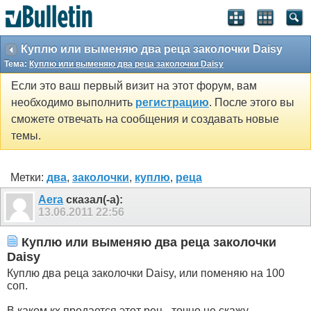
Куплю или выменяю два реца заколочки Daisy
Тема:
Куплю или выменяю два реца заколочки Daisy
Если это ваш первый визит на этот форум, вам
необходимо выполнить
регистрацию
. После этого вы
сможете отвечать на сообщения и создавать новые
темы.
Метки:
два
,
заколочки
,
куплю
,
реца
Aera
сказал(-а):
13.06.2011
22:56
Куплю или выменяю два реца заколочки
Daisy
Куплю два реца заколочки Daisy, или поменяю на 100
соп.
В каком кх продается этот рец - точно не скажу,