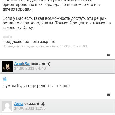
ориентировочно в кх Годарда, но возможно что и в
других городах.
Если у Вас есть такая возможность достать эти рецы -
оставьте свои координаты. Только 2 рецепта и только на
заколочку Daisy.
====
Предложение пока закрыто.
Последний раз редактировалось Aera; 13.06.2011 в
23:03
.
AnakSa
сказал(-а):
14.06.2011
04:40
Нужны будут еще рецепты - пиши.)
Aera
сказал(-а):
14.06.2011
11:55