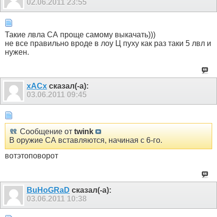
02.06.2011
23:55
Такие лвла СА проще самому выкачать)))
не все правильно вроде в лоу Ц пуху как раз таки 5 лвл и
нужен.
xACx
сказал(-а):
03.06.2011
09:45
Сообщение от
twink
В оружие СА вставляются, начиная с 6-го.
вотэтоповорот
BuHoGRaD
сказал(-а):
03.06.2011
10:38