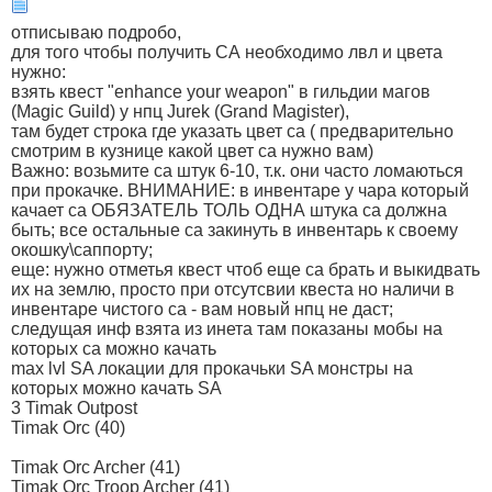
отписываю подробо,
для того чтобы получить СА необходимо лвл и цвета
нужно:
взять квест "enhance your weapon" в гильдии магов
(Magic Guild) у нпц Jurek (Grand Magister),
там будет строка где указать цвет са ( предварительно
смотрим в кузнице какой цвет са нужно вам)
Важно: возьмите са штук 6-10, т.к. они часто ломаються
при прокачке. ВНИМАНИЕ: в инвентаре у чара который
качает са ОБЯЗАТЕЛЬ ТОЛЬ ОДНА штука са должна
быть; все остальные са закинуть в инвентарь к своему
окошку\саппорту;
еще: нужно отметья квест чтоб еще са брать и выкидвать
их на землю, просто при отсутсвии квеста но наличи в
инвентаре чистого са - вам новый нпц не даст;
следущая инф взята из инета там показаны мобы на
которых са можно качать
max lvl SA локации для прокачьки SA монстры на
которых можно качать SA
3 Timak Outpost
Timak Orc (40)
Timak Orc Archer (41)
Timak Orc Troop Archer (41)