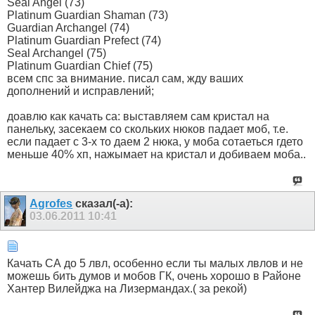
Seal Angel (73)
Platinum Guardian Shaman (73)
Guardian Archangel (74)
Platinum Guardian Prefect (74)
Seal Archangel (75)
Platinum Guardian Chief (75)
всем спс за внимание. писал сам, жду ваших
дополнений и исправлений;
доавлю как качать са: выставляем сам кристал на
панельку, засекаем со скольких нюков падает моб, т.е.
если падает с 3-х то даем 2 нюка, у моба сотаеться гдето
меньше 40% хп, нажымает на кристал и добиваем моба..
Agrofes
сказал(-а):
03.06.2011
10:41
Качать СА до 5 лвл, особенно если ты малых лвлов и не
можешь бить думов и мобов ГК, очень хорошо в Районе
Хантер Вилейджа на Лизермандах.( за рекой)