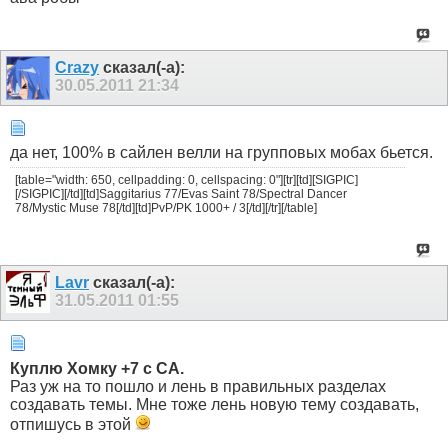
Crazy
сказал(-а):
30.05.2011
21:34
да нет, 100% в сайлен велли на групповых мобах бьется.
[table="width: 650, cellpadding: 0, cellspacing: 0"][tr][td][SIGPIC]
[/SIGPIC][/td][td]Saggitarius 77/Evas Saint 78/Spectral Dancer
78/Mystic Muse 78[/td][td]PvP/PK 1000+ / 3[/td][/tr][/table]
Lavr
сказал(-а):
31.05.2011
01:55
Куплю Хомку +7 с СА.
Раз уж на то пошло и лень в правильных разделах
создавать темы. Мне тоже лень новую тему создавать,
отпишусь в этой