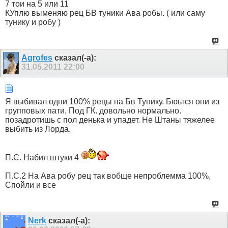
7 тои на 5 или 11
КУплю выменяю рец БВ туники Ава робы. ( или саму
тунику и робу )
Agrofes
сказал(-а):
31.05.2011
22:00
Я выбивал одни 100% рецы на Бв Тунику. Бюьтся они из
групповых пати, Под ГК. довольно нормально.
позадротишь с пол денька и упадет. Не Штаны тяжелее
выбить из Лорда.
П.С. Набил штуки 4
П.С.2 На Ава робу рец так вобще непроблемма 100%,
Спойли и все
Nerk
сказал(-а):