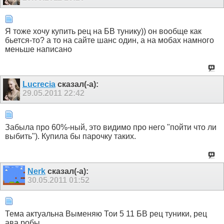
Я тоже хочу купить рец на БВ тунику)) он вообще как
бьется-то? а то на сайте шанс один, а на мобах намного
меньше написано
Lucrecia
сказал(-а):
29.05.2011
22:42
Забыла про 60%-ный, это видимо про него "пойти что ли
выбить"). Купила бы парочку таких.
Nerk
сказал(-а):
30.05.2011
01:52
Тема актуальна Выменяю Тои 5 11 БВ рец туники, рец
ава робы