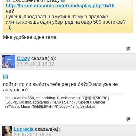
Сообщение от
Crazy
http://forum.draconic.ru/forumdisplay.php?f=16
не?
будешь продавать-намутишь тему в продаже.
или ты хочешь один убертред на овер 500 постиков?
=))
Мне удобнее одна тема
Crazy
сказал(-а):
29.05.2011
18:12
пойти что ли выбить тебе рец на бв?xD или уже не
актуально?
[table="width: 650, cellpadding: 0, cellspacing: 0"][tr][td][SIGPIC]
[/SIGPIC][/td][td]Saggitarius 77/Evas Saint 78/Spectral Dancer
78/Mystic Muse 78[/td][td]PvP/PK 1000+ / 3[/td][/tr][/table]
Lucrecia
сказал(-а):
29.05.2011
18:26