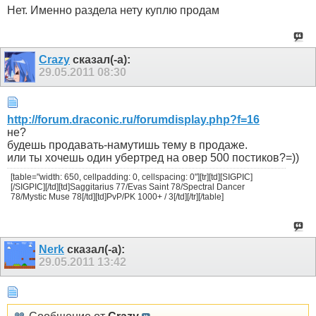
Нет. Именно раздела нету куплю продам
Crazy
сказал(-а):
29.05.2011
08:30
http://forum.draconic.ru/forumdisplay.php?f=16
не?
будешь продавать-намутишь тему в продаже.
или ты хочешь один убертред на овер 500 постиков?=))
[table="width: 650, cellpadding: 0, cellspacing: 0"][tr][td][SIGPIC]
[/SIGPIC][/td][td]Saggitarius 77/Evas Saint 78/Spectral Dancer
78/Mystic Muse 78[/td][td]PvP/PK 1000+ / 3[/td][/tr][/table]
Nerk
сказал(-а):
29.05.2011
13:42