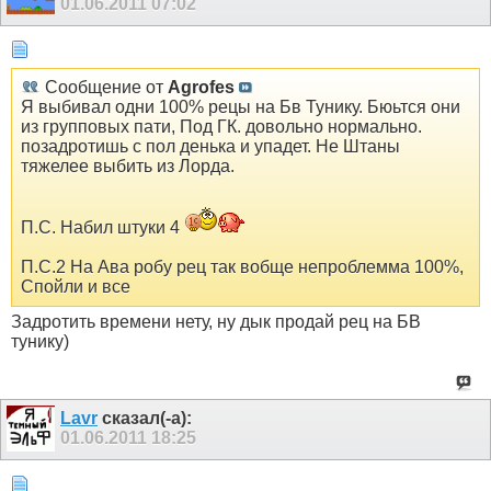
01.06.2011
07:02
Сообщение от
Agrofes
Я выбивал одни 100% рецы на Бв Тунику. Бюьтся они
из групповых пати, Под ГК. довольно нормально.
позадротишь с пол денька и упадет. Не Штаны
тяжелее выбить из Лорда.
П.С. Набил штуки 4
П.С.2 На Ава робу рец так вобще непроблемма 100%,
Спойли и все
Задротить времени нету, ну дык продай рец на БВ
тунику)
Lavr
сказал(-а):
01.06.2011
18:25