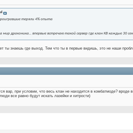
ul
 проигравшие теряли 4% опыта
а мир драконика... впервые встречаю такой сервер где клан КВ каждые 30 с
ает ты знаешь где выход. Тем что ты в первые видишь, это не наши проб
ся вар, при условии, что весь клан не находится в комбатмоде? вроде в
 люди все равно будут искать лазейки и хитрости)