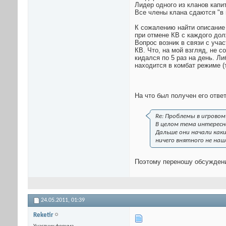
Лидер одного из кланов капи
Все члены клана сдаются "в 
К сожалению найти описание 
при отмене КВ с каждого дол
Вопрос возник в связи с учас
КВ. Что, на мой взгляд, не 
кидался по 5 раз на день. Л
находится в комбат режиме (т
На что был получен его ответ
Re: Проблемы в игровом
В целом тема интересн
Дальше они начали каки
ничего внятного не наш
Поэтому переношу обсуждени
24.05.2011,
01:39
Reketir