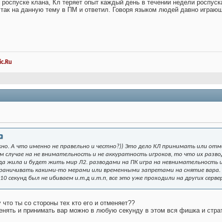
 роспуске клана, Кл теряет опыт каждый день в течении недели роспуска
я так на данную тему в ПМ и ответил. Говоря языком людей давно играющ
c.Ru
но. А что именно не правельно и честно?)) Это дело КЛ принимать или отм
м случае на не внимательность и не аккуратность игроков, то что их разво
да жила и будет жить мир Л2. разводами на ПК игра на невнимательность и
граничивать какими-то мерами или временными запретами на снятие вара. 
 10 секунд был не ибиваем и.т.д и.т.п, все это уже проходили на других серве
 что ты со стороны тех кто его и отменяет??
енять и принимать вар можно в любую секунду в этом вся фишка и страт