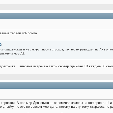
равшие теряли 4% опыта
внимательность и не аккуратность игроков, то что их разводят на ПК в этом
дет жить мир Л2.
драконика... впервые встречаю такой сервер где клан КВ каждые 30 секу
с теряется. А про мир Драконика.... вспоминая замесы на энфорсе в ц1 и
 улыбку, но это не совсем мое дело, потому на эту тему стараюсь не р