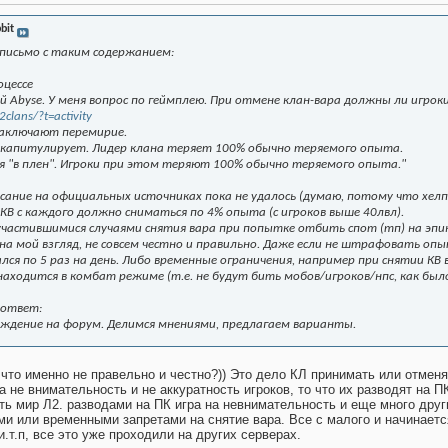
bit
 письмо с таким содержанием:
оцессе
й Abyse. У меня вопрос по геймплею. При отмене клан-вара должны ли игро
l2clans/?t=activity
заключают перемирие.
в капитулирует. Лидер клана теряет 100% обычно теряемого опыта.
я "в плен". Игроки при этом теряют 100% обычно теряемого опыта."
ание на официальных источниках пока не удалось (думаю, потому что хелпер
В с каждого должно сниматься по 4% опыта (с игроков выше 40лвл).
с участившимися случаями снятия вара при попытке отбить спот (тп) на эпик-
 на мой взгляд, не совсем честно и правильно. Даже если не штрафовать о
ался по 5 раз на день. Либо временные ограничения, например при снятии КВ в
находится в комбат режиме (т.е. не будут бить мобов/игроков/нпс, как был
 ответ:
ждение на форум. Делимся мнениями, предлагаем варианты.
 что именно не правельно и честно?)) Это дело КЛ принимать или отменя
 не внимательность и не аккуратность игроков, то что их разводят на ПК 
ть мир Л2. разводами на ПК игра на невнимательность и еще много други
ми или временными запретами на снятие вара. Все с малого и начинаетс
и.т.п, все это уже проходили на других серверах.