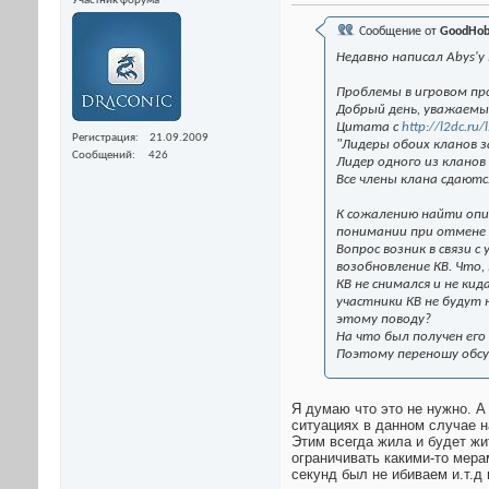
Участник форума
Сообщение от
GoodHob
Недавно написал Abys'у
Проблемы в игровом пр
Добрый день, уважаемы
Цитата с
http://l2dc.ru/
Регистрация
21.09.2009
"Лидеры обоих кланов 
Сообщений
426
Лидер одного из клано
Все члены клана сдаютс
К сожалению найти опис
понимании при отмене К
Вопрос возник в связи 
возобновление КВ. Что,
КВ не снимался и не кид
участники КВ не будут 
этому поводу?
На что был получен его
Поэтому переношу обсу
Я думаю что это не нужно. А
ситуациях в данном случае на
Этим всегда жила и будет жи
ограничивать какими-то мера
секунд был не ибиваем и.т.д 