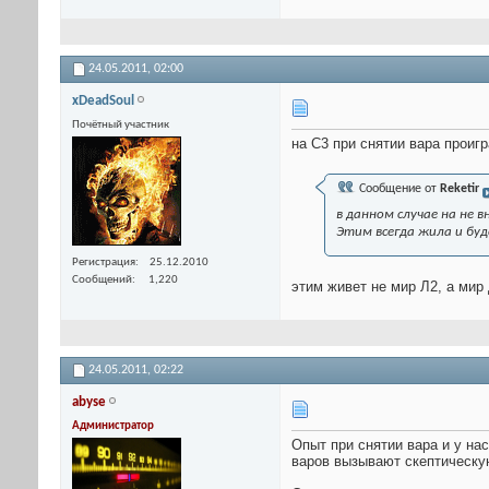
24.05.2011,
02:00
xDeadSoul
Почётный участник
на С3 при снятии вара проиг
Сообщение от
Reketir
в данном случае на не 
Этим всегда жила и бу
Регистрация
25.12.2010
Сообщений
1,220
этим живет не мир Л2, а мир 
24.05.2011,
02:22
abyse
Администратор
Опыт при снятии вара и у на
варов вызывают скептическую