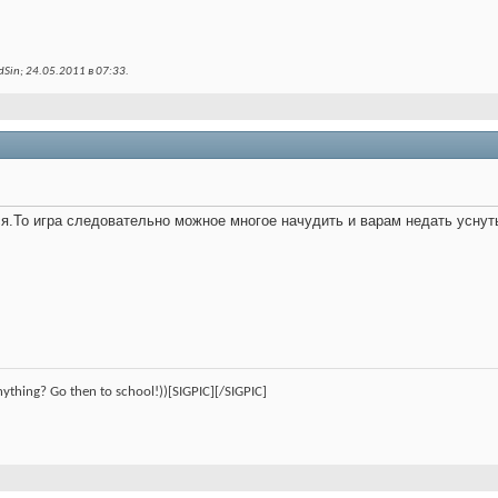
Sin; 24.05.2011 в
07:33
.
.То игра следовательно можное многое начудить и варам недать уснуть
nything? Go then to school!))[SIGPIC][/SIGPIC]