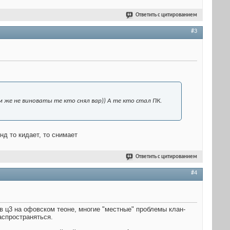
Ответить с цитированием
#3
 же не виноваты те кто снял вар)) А те кто стал ПК.
нд то кидает, то снимает
Ответить с цитированием
#4
 в ц3 на офовском теоне, многие "местные" проблемы клан-
аспространяться.