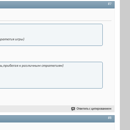
#7
тратегия игры)
ть,прибегая к различным стратегиям)
Ответить с цитированием
#8