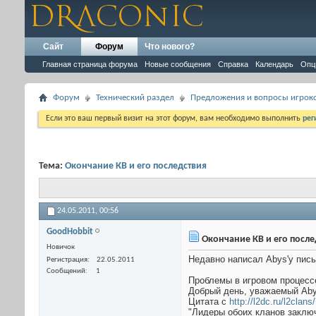
Сайт
Форум
Что нового?
Главная страница форума
Новые сообщения
Справка
Календарь
Опц
Форум
Технический раздел
Предложения и вопросы игрок
Если это ваш первый визит на этот форум, вам необходимо выполнить
рег
Тема:
Окончание КВ и его последствия
24.05.2011,
00:56
GoodHobbit
Окончание КВ и его после
Новичок
Недавно написал Abys'у пис
Регистрация
22.05.2011
Сообщений
1
Проблемы в игровом процесс
Добрый день, уважаемый Abys
Цитата с
http://l2dc.ru/l2clans
"Лидеры обоих кланов заклю