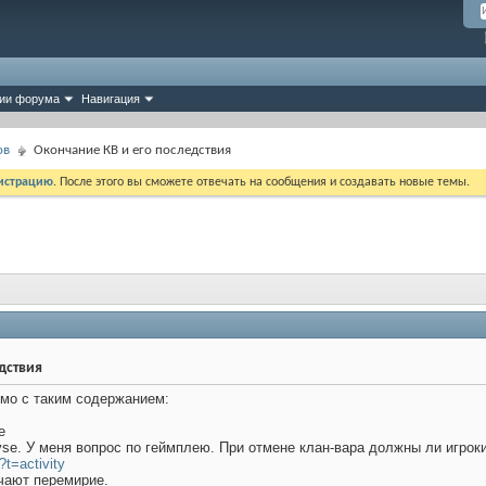
ии форума
Навигация
ов
Окончание КВ и его последствия
истрацию
. После этого вы сможете отвечать на сообщения и создавать новые темы.
дствия
ьмо с таким содержанием:
е
e. У меня вопрос по геймплею. При отмене клан-вара должны ли игроки
/?t=activity
чают перемирие.