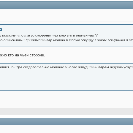
 потому что ты со стороны тех кто его и отменяет??
то отменять и принимать вар можно в любую секунду в этом вся фишка и с
жно кто на чьей стороне.
чится.То игра следовательно можное многое начудить и варам недать усну