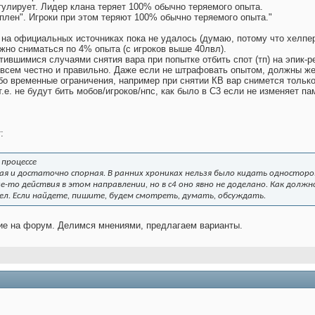
тулирует. Лидер клана теряет 100% обычно теряемого опыта.
плен". Игроки при этом теряют 100% обычно теряемого опыта."
на официальных источниках пока не удалось (думаю, потому что хелпер
жно сниматься по 4% опыта (с игроков выше 40лвл).
тившимися случаями снятия вара при попытке отбить спот (тп) на эпик-р
совсем честно и правильно. Даже если не штрафовать опытом, должны же
ибо временные ограничения, например при снятии КВ вар снимется только
.е. не будут бить мобов/игроков/нпс, как было в С3 если не изменяет п
:
 процессе
ая и достаточно спорная. В ранних хрониках нельзя было кидать одностор
е-то действия в этом направлении, но в с4 оно явно не доделано. Как долж
ел. Если найдете, пишите, будем смотреть, думать, обсуждать.
е на форум. Делимся мнениями, предлагаем варианты.