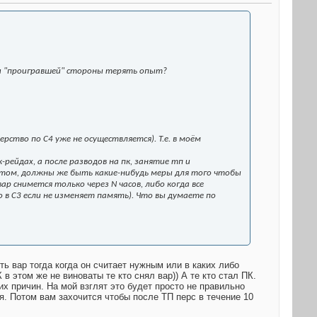
ки "проигравшей" стороны терять опыт?
ство по C4 уже не осуществляется). Т.е. в моём
рейдах, а после разводов на пк, занятие тп и
пытом, должны же быть какие-нибудь меры для того чтобы
ар снимется только через N часов, либо когда все
о в С3 если не изменяет память). Что вы думаете по
ть вар тогда когда он считает нужным или в каких либо
в этом же не виноваты те кто снял вар)) А те кто стал ПК.
х причин. На мой взглят это будет просто не правильно
я. Потом вам захочится чтобы после ТП перс в течение 10