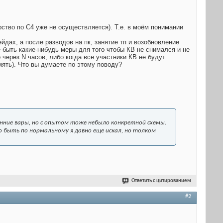
ство по C4 уже не осуществляется). Т.е. в моём понимании
ейдах, а после разводов на пк, занятие тп и возобновление
 быть какие-нибудь меры для того чтобы КВ не снимался и не
 через N часов, либо когда все участники КВ не будут
амять). Что вы думаете по этому поводу?
онние вары, но с опытом тоже небыло конкретной схемы.
но быть по нормальному я давно еще искал, но толком
Ответить с цитированием
#2