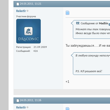
24.05.2011,
11:21
Reketir
Участник форума
Сообщение от
MadSin
Может ты так говориш
Имхо везде было так ч
Ты заблуждаешься.....И не ва
Регистрация
21.09.2009
Сообщений
426
В любую секунду неполу
P.S. КЛ решает всё!
+1
24.05.2011,
11:26
Reketir