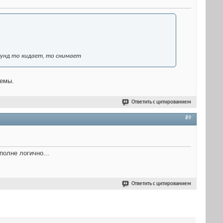
екунд то кидает, то снимает
лемы.
Ответить с цитированием
#9
полне логично...
Ответить с цитированием