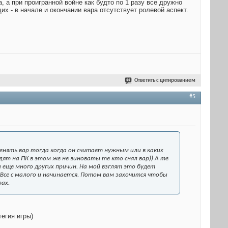
, а при проигранной войне как будто по 1 разу все дружно
их - в начале и окончании вара отсутствует ролевой аспект.
Ответить с цитированием
#5
енять вар тогда когда он считает нужным или в каких
дят на ПК в этом же не виноваты те кто снял вар)) А те
 еще много других причин. На мой взглят это будет
Все с малого и начинается. Потом вам захочится чтобы
рах.
егия игры)