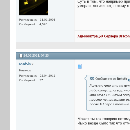
Суть в том, что например при
умерли, логики нет, потому 
Регистрация
11.01.2008
Сообщений
4,576
Администрация Сервера Draconi
24.05.2011,
07:25
MadSin
Новичок
Регистрация
25.04.2011
Сообщение от
Reketir
Сообщений
37
Я думаю что это не нуж
либо ситуациях в данно
кто стал ПК. Этим всег
просто не правильно о
после ТП перс в течение
Может ты так говориш потому
Имхо везде было так что отм