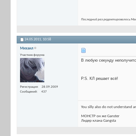
Последний раз редактировалось Mad
24.05.2011,
10:58
Михаил
Участник форума
В любую секунду неполучится
P.S. КЛ решает всё!
Регистрация
28.09.2009
Сообщений
437
You silly also do not understand a
МОНСТР он же Ganster
Лидер клана Gangsta