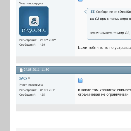
Участник форума
Сообщение от
xDeadSo
на С3 при снятии вара
этим живет не мир Л2, 
Регистрация
21.09.2009
Сообщений
426
Если тебя что-то не устраив
24.05.2011,
11:50
xACx
Участник форума
в каких там хрониках снимает
Регистрация
04.04.2011
ограничевай не ограничивай,
Сообщений
425