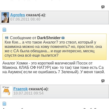
Agrofes
сказал(-а):
07.06.2011
08:40
Сообщение от
DarkShnider
Кхе Кхе... а что такое Аналог? это ствол, который у
маммона можно на хому поменять? но, простите, она
же с СА была обещана... и еще интересно, месяц
спустя она всё еще пылится?
Аналог Хомки - это короткий магический Посох от
Мамона. КЛАБ ОФ НАТУР( как- то так) там тоже есть Са
на Акумен( если не ошибаюсь 7 Зеленый). У меня такой.
Fraerok
сказал(-а):
10.07.2011
09:54