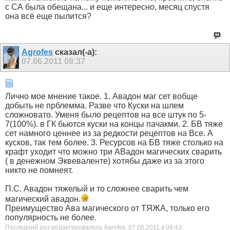
с СА была обещана... и еще интересно, месяц спустя
она всё еще пылится?
Agrofes
сказал(-а):
07.06.2011
08:37
Лично мое мнение такое. 1. Авадон маг сет вобще
добыть не прблемма. Разве что Куски на шлем
сложновато. Уменя было рецептов на все штук по 5-
7(100%). в ГК бьются куски на концы пачакми. 2. БВ тяже
сет намного ценнее из за редкости рецептов на Все. А
кусков, так тем более. 3. Ресурсов на БВ тяже столько на
крафт уходит что можно три АВадон магических сварить
( в денежном Эквеваленте) хотябы даже из за этого
никто не помнеят.
П.С. Авадон тяжелый и то сложнее сварить чем
магический авадон.
Преимущество Ава магического от ТЯЖА, только его
популярность не более.
Последний раз редактировалось Agrofes; 07.06.2011 в
08:43
.