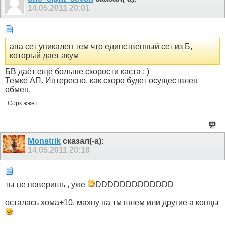
14.05.2011
20:01
ава сет уникален тем что единственный сет из Б,
который дает акум
БВ даёт ещё больше скорости каста : )
Темке АП. Интересно, как скоро будет осуществлен
обмен.
Сорк жжёт.
Monstrik
сказал(-а):
14.05.2011
20:18
ты не поверишь , уже
DDDDDDDDDDDDD
осталась хома+10. махну на тм шлем или другие а концы