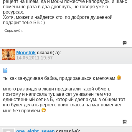
рецепт на шлем, да и мобы пожестче напорядок, и шанс
поменьше раза в два дропнуть, не говоря уже о
ресурсах.
Хотя, может и найдется кто, по доброте душевной
подарит тебе БВ : )
Сорк жжёт.
Monstrik
сказал(-а):
14.05.2011
19:57
ты как занудливая бабка, придираешься к мелочам
много раз видела люди предлагали такой обмен,
поэтому и написала тут. ава сет уникален тем что
единственный сет из Б, который дает акум. в общем тот
кто будет делать рерол с воин класса на маг поменяет
мне без проблем
one_eight_seven
сказал(-а):