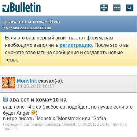
ава сет и хома+10 на
Тема:
ава сет и хома+10 на
Если это ваш первый визит на этот форум, вам
необходимо выполнить
регистрацию
. После этого вы
сможете отвечать на сообщения и создавать новые
темы.
Monstrik
сказал(-а):
14.05.2011
16:17
ава сет и хома+10 на
ваш ланс +4 с са (любое са подойдет , но лучше если это
будет Anger
)
в игре писать "Monstrik "Monstreek или "Safira
Последний раз редактировалось Monstrik; 14.05.2011 в
16:40
.
Причина:
траляля