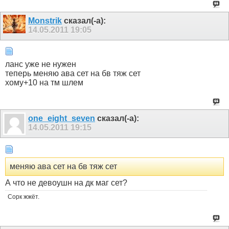
Monstrik
сказал(-а):
14.05.2011
19:05
ланс уже не нужен
теперь меняю ава сет на бв тяж сет
хому+10 на тм шлем
one_eight_seven
сказал(-а):
14.05.2011
19:15
меняю ава сет на бв тяж сет
А что не девоушн на дк маг сет?
Сорк жжёт.