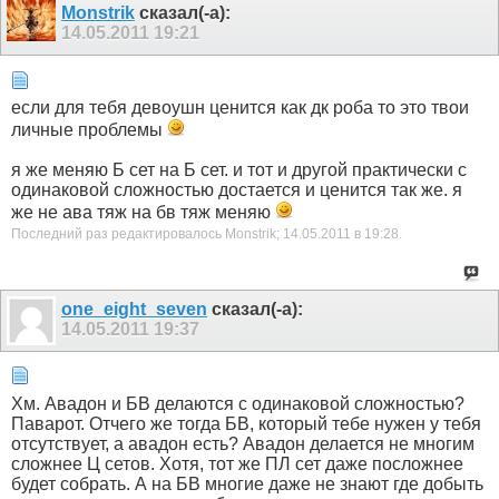
Monstrik
сказал(-а):
14.05.2011
19:21
если для тебя девоушн ценится как дк роба то это твои
личные проблемы
я же меняю Б сет на Б сет. и тот и другой практически с
одинаковой сложностью достается и ценится так же. я
же не ава тяж на бв тяж меняю
Последний раз редактировалось Monstrik; 14.05.2011 в
19:28
.
one_eight_seven
сказал(-а):
14.05.2011
19:37
Хм. Авадон и БВ делаются с одинаковой сложностью?
Паварот. Отчего же тогда БВ, который тебе нужен у тебя
отсутствует, а авадон есть? Авадон делается не многим
сложнее Ц сетов. Хотя, тот же ПЛ сет даже посложнее
будет собрать. А на БВ многие даже не знают где добыть