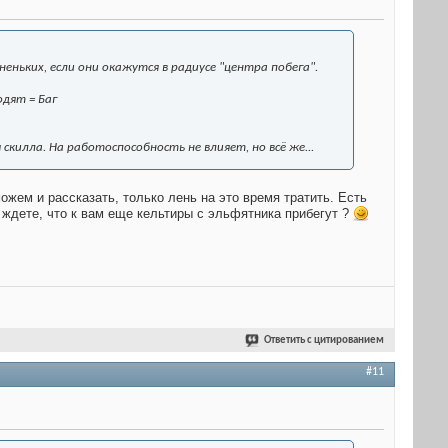
неньких, если они окажутся в радиусе "центра побега".
одят = Баг
скилла. На работоспособность не влияет, но всё же...
жем и рассказать, только лень на это время тратить. Есть
вы ждете, что к вам еще кельтиры с эльфятника прибегут ?
Ответить с цитированием
#11