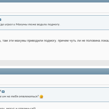
огда играл и Махумы тоже водили подмогу.
ла, там эти махумы приводили подмогу. причем чуть ли не половина лок
r
 че им на тебя отвлекаться?
еду, могут и отвлечься))