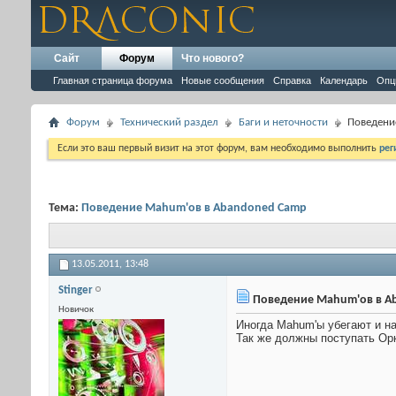
Сайт
Форум
Что нового?
Главная страница форума
Новые сообщения
Справка
Календарь
Опц
Форум
Технический раздел
Баги и неточности
Поведени
Если это ваш первый визит на этот форум, вам необходимо выполнить
рег
Тема:
Поведение Mahum'ов в Abandoned Camp
13.05.2011,
13:48
Stinger
Поведение Mahum'ов в A
Новичок
Иногда Mahum'ы убегают и на
Так же должны поступать Орк