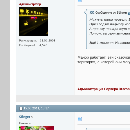
Администратор
Сообщение от
Stinger
Махумы таки привели 1 р
Орки водят подмогу час
А про яву не надо тут 
Потом, сегодня выяснил
Регистрация
11.01.2008
Ещё 1 момент: Название 
Сообщений
4,576
Манор работает, эти сказочк
територия, с которой они мог
Администрация Сервера Draconi
15.05.2011,
18:17
Stinger
Новичок