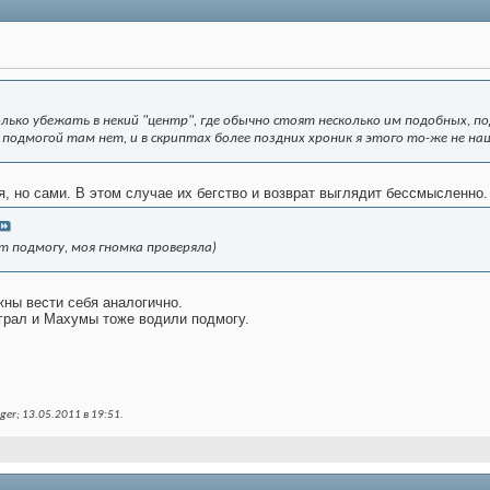
лько убежать в некий "центр", где обычно стоят несколько им подобных, п
 подмогой там нет, и в скриптах более поздних хроник я этого то-же не на
, но сами. В этом случае их бегство и возврат выглядит бессмысленно.
т подмогу, моя гномка проверяла)
ны вести себя аналогично.
играл и Махумы тоже водили подмогу.
ger; 13.05.2011 в
19:51
.