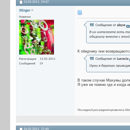
13.05.2011,
19:47
Stinger
Новичок
Сообщение от
abyse
В их интелекте есть то
обидчику вместе с этой
К обидчику они возвращаются
Сообщение от
Lucrecia
Регистрация
13.05.2011
Сообщений
19
Орки в бараках приводя
В таком случае Махумы долж
Я уже не помню где и когда 
Последний раз редактировалось Stin
14.05.2011,
17:49