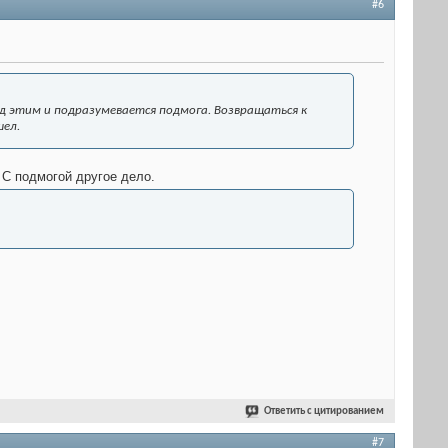
#6
од этим и подразумевается подмога. Возвращаться к
шел.
 С подмогой другое дело.
Ответить с цитированием
#7