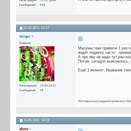
Регистрация
15.01.2008
Сообщений
492
15.05.2011,
02:17
Stinger
Новичок
Махумы таки привели 1 раз п
водят подмогу часто - провер
А про яву не надо тут расска
Потом, сегодня выяснилось, ч
Ещё 1 момент: Название скилл
Регистрация
13.05.2011
Сообщений
19
Последний раз редактировалось Stin
15.05.2011,
14:11
abyse