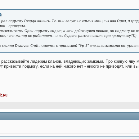
аз подмогу Гварда кажись. Т.е. они зовут не самых мощных как Орки, а сред
то - проверил.
рассказывать. Орки подмогу водят, а эти действуют также, но подмогу не в
ось, что манор не работает... и вы будете рассказывать про кривую яву?)))
скилла Dwarven Craft пишется с припиской "Ур 1" вне зависимости от уровня 
и рассказывайте лидерам кланов, владеющих замками. Про кривую яву мо
ут привести подмогу, если на ней никого нет - никого не приводят, или 
c.Ru