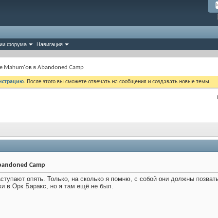
ии форума
Навигация
е Mahum'ов в Abandoned Camp
истрацию
. После этого вы сможете отвечать на сообщения и создавать новые темы.
bandoned Camp
ступают опять. Только, на сколько я помню, с собой они должны позват
и в Орк Баракс, но я там ещё не был.