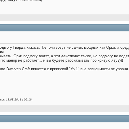
одмогу Гварда кажись. Т.е. они зовут не самых мощных как Орки, а сред
ил.
зывать. Орки подмогу водят, а эти действуют также, но подмогу не водят
то манор не работает... и вы будете рассказывать про кривую яву?)))
а Dwarven Craft пишется с припиской "Ур 1" вне зависимости от уровня 
ger; 15.05.2011 в
02:19
.