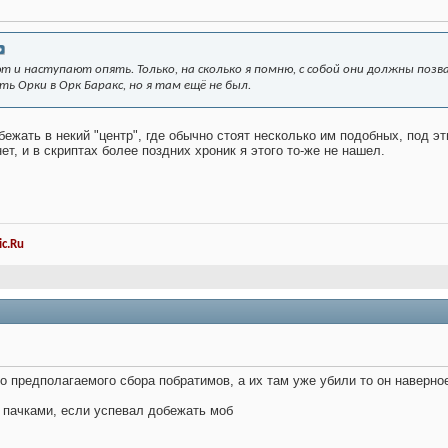
 и наступают опять. Только, на сколько я помню, с собой они должны позв
ь Орки в Орк Баракс, но я там ещё не был.
убежать в некий "центр", где обычно стоят несколько им подобных, под 
ет, и в скриптах более поздних хроник я этого то-же не нашел.
c.Ru
 предполагаемого сбора побратимов, а их там уже убили то он наверно
 пачками, если успевал добежать моб