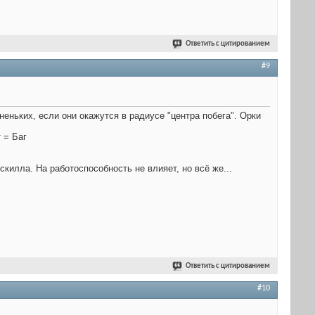
Ответить с цитированием
#9
неньких, если они окажутся в радиусе "центра побега". Орки
 = Баг
скилла. На работоспособность не влияет, но всё же...
Ответить с цитированием
#10