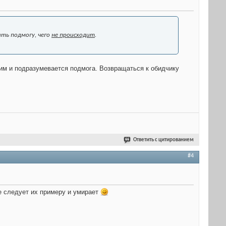
ать подмогу, чего
не происходит
.
этим и подразумевается подмога. Возвращаться к обидчику
Ответить с цитированием
#4
е следует их примеру и умирает