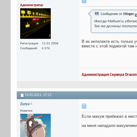
Администратор
Сообщение от
Stinger
Иногда Mahum'ы убегают
Так же должны поступат
В их интелекте есть только 
Регистрация
11.01.2008
вместе с этой подмогой там н
Сообщений
4,576
Администрация Сервера Draconi
13.05.2011,
17:12
Zuzya
Новичок
Если махум прибежал в место
на меня нападали махумчики