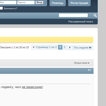
Помощь
Регистрация
Запомнить?
Расширенный поиск
Страница 1 из 2
1
2
Показано с 1 по 20 из 25
Последняя
Опции темы
#1
ь подмогу, чего
не происходит
.