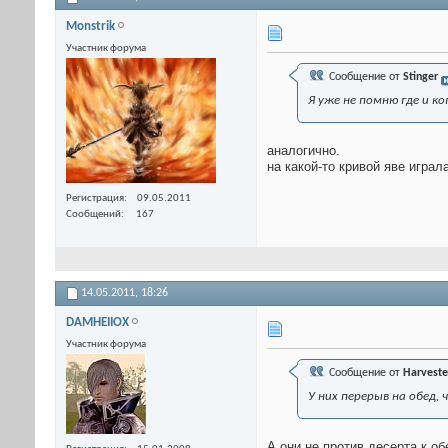
Monstrik
Участник форума
Сообщение от
Stinger
Я уже не помню где и к
аналогично.
на какой-то кривой яве игра
Регистрация
09.05.2011
Сообщений
167
14.05.2011,
18:26
DAMHEIIOX
Участник форума
Сообщение от
Harveste
У них перерыв на обед,
А они не против десерта к об