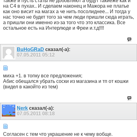
также и пусть статы не добовляют а будут такиеже как и
на С4 в пухах.. И сделаем наконец и Мажора не платье
как оно висит на магах а че нить посолиднее... И тогда у
нас точно не будет того за чем люди пришли сюда играть,
а пришли они именно из-за того что это классика. Все
остальное есть на Интерлюде и Фреи и.т.д!!!!
BuHoGRaD
сказал(-а):
07.05.2011
05:12
миха +1. в топку все предложения;
Абис обещался убрать соски из магазина и тп от кошки
(видел в какойто из тем)
Nerk
сказал(-а):
07.05.2011
08:18
Согласен с тем что украшение не к чему вобще.