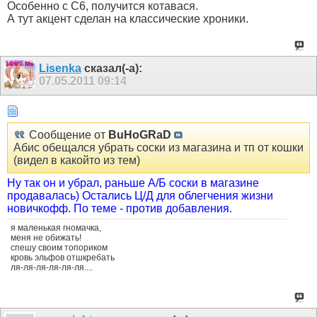
Особенно с С6, получится котавася.
А тут акцент сделан на классические хроники.
Lisenka
сказал(-а):
07.05.2011
09:14
Сообщение от
BuHoGRaD
Абис обещался убрать соски из магазина и тп от кошки
(видел в какойто из тем)
Ну так он и убрал, раньше А/Б соски в магазине
продавалась) Остались Ц/Д для облегчения жизни
новичкофф. По теме - против добавления.
я маленькая гномачка,
меня не обижать!
спешу своим топориком
кровь эльфов отшкребать
ля-ля-ля-ля-ля-ля....