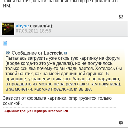
Такой бантик, кстати, на корейском оффе продается в
ИМ.
abyse
сказал(-а):
07.05.2011
18:56
Сообщение от
Lucrecia
Пыталась загрузить уже открытую картинку на форум
(вроде когда-то это уже делала), но не получилось,
только ссылка почему-то выкладывается. Хотелось бы
такой бантик, как на моей давнишней фришке. В
принципе, украшения никакого баланса не нарушают,
а продавать их можно не за реал (как я там покупала),
а за монетки, как уже предложили выше.
Зависит от формата картинки. bmp грузится только
ссылкой.
Администрация Сервера Draconic.Ru