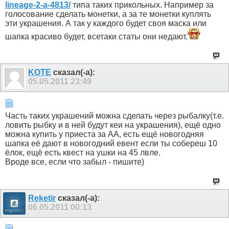
lineage-2-a-4813/
типа таких прикольных. Например за
голосование сделать монетки, а за те монетки куплять
эти украшения. А так у каждого будет своя маска или
шапка красиво будет, всетаки статы они недают.
KOTE
сказал(-а):
05.05.2011
23:49
Часть таких украшений можна сделать через рыбалку(т.е.
ловить рыбку и в ней будут кеи на украшения), ещё одно
можна купить у приеста за АА, есть ещё новогодняя
шапка её дают в новогодний евент если ты собереш 10
ёлок, ещё есть квест на ушки на 45 лвле.
Вроде все, если что забыл - пишите)
Reketir
сказал(-а):
06.05.2011
00:13