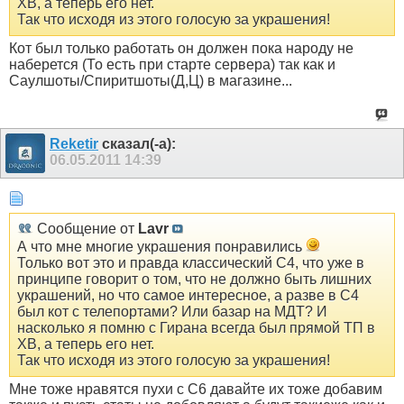
ХВ, а теперь его нет.
Так что исходя из этого голосую за украшения!
Кот был только работать он должен пока народу не
наберется (То есть при старте сервера) так как и
Саулшоты/Спиритшоты(Д,Ц) в магазине...
Reketir
сказал(-а):
06.05.2011
14:39
Сообщение от
Lavr
А что мне многие украшения понравились
Только вот это и правда классический С4, что уже в
принципе говорит о том, что не должно быть лишних
украшений, но что самое интересное, а разве в С4
был кот с телепортами? Или базар на МДТ? И
насколько я помню с Гирана всегда был прямой ТП в
ХВ, а теперь его нет.
Так что исходя из этого голосую за украшения!
Мне тоже нравятся пухи с С6 давайте их тоже добавим