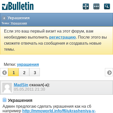
Украшения
Тема:
Украшения
Если это ваш первый визит на этот форум, вам
необходимо выполнить
регистрацию
. После этого вы
сможете отвечать на сообщения и создавать новые
темы.
Метки:
украшения
1
2
3
MadSin
сказал(-а):
05.05.2011
21:30
Украшения
Админ предлогаю сделать украшения как на с6
например
http://mmoworld.info/f6/ukrasheniya-v-