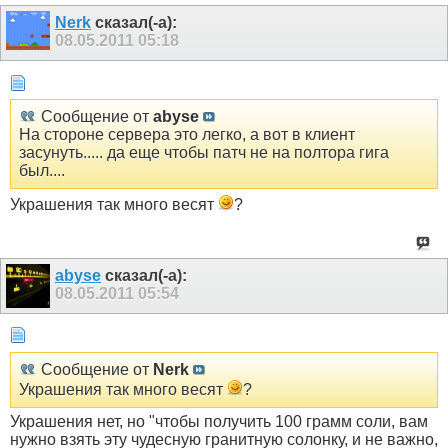
Nerk
сказал(-а):
08.05.2011
05:18
Сообщение от
abyse
На стороне сервера это легко, а вот в клиент
засунуть..... да еще чтобы патч не на полтора гига
был....
Украшения так много весят
?
abyse
сказал(-а):
08.05.2011
05:54
Сообщение от
Nerk
Украшения так много весят
?
Украшения нет, но "чтобы получить 100 грамм соли, вам
нужно взять эту чудесную гранитную солонку, и не важно,