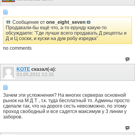
Сообщение от
one_eight_seven
Продавали-бы ещё что, а-то ерунду какую-то
обсуждаете: "Где лучше всего продавать Д рецепты и
Д и Ц соски, и куски на дум робу изредка"
no comments
KOTE
сказал(-а):
03.05.2011
13:35
Зачем эти усложнения? На многих серверах основной
рынок на М Д Т , т.к. туда бесплатный тп. Админы просто
сделали так, что на дороге сесть невозможно, по этому
проход свободный и все садятся максимум у 3 линии у
заборов.