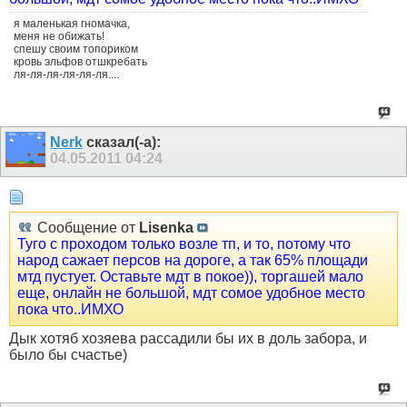
я маленькая гномачка,
меня не обижать!
спешу своим топориком
кровь эльфов отшкребать
ля-ля-ля-ля-ля-ля....
Nerk
сказал(-а):
04.05.2011
04:24
Сообщение от
Lisenka
Туго с проходом только возле тп, и то, потому что
народ сажает персов на дороге, а так 65% площади
мтд пустует. Оставьте мдт в покое)), торгашей мало
еще, онлайн не большой, мдт сомое удобное место
пока что..ИМХО
Дык хотяб хозяева рассадили бы их в доль забора, и
было бы счастье)