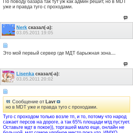
По поводу базара так тут уж как админ решит, но в MDT
уже и правда туго с проходами.
Nerk
сказал(-а):
03.05.2011
19:05
Это мой первый сервер где МДТ барыжная зона....
Lisenka
сказал(-а):
03.05.2011
20:02
Сообщение от
Lavr
но в MDT уже и правда туго с проходами.
Туго с проходом только возле тп, и то, потому что народ
сажает персов на дороге, а так 65% площади мтд пустует.
Оставьте мдт в покое)), торгашей мало еще, онлайн не
большой, мдт сомое удобное место пока что..ИМХО