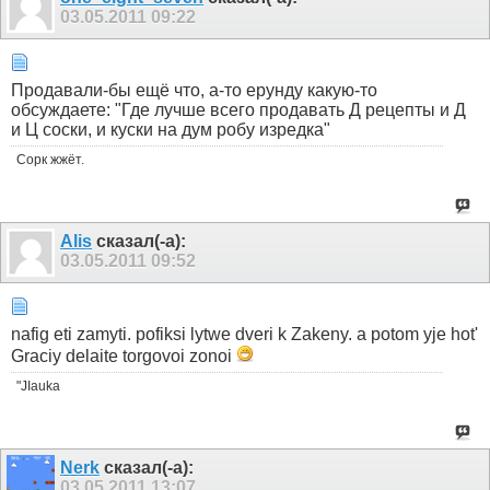
03.05.2011
09:22
Продавали-бы ещё что, а-то ерунду какую-то
обсуждаете: "Где лучше всего продавать Д рецепты и Д
и Ц соски, и куски на дум робу изредка"
Сорк жжёт.
Alis
сказал(-а):
03.05.2011
09:52
nafig eti zamyti. pofiksi lytwe dveri k Zakeny. a potom yje hot'
Graciy delaite torgovoi zonoi
"JIauka
Nerk
сказал(-а):
03.05.2011
13:07