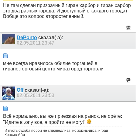
Не там сделан призрачный гиран харбор и гиран харбор
это два разных города. И доступный с каждого города)
Вобще это вопрос второстепенный.
DePonto
сказал(-а):
02.05.2011
23:47
мне всегда нравилось обилие торгашей в
гиране,торговый центр мира,город торговли
Off
сказал(-а):
02.05.2011
23:53
Всё нормально, вы же приезжая на рынок, не орёте:
"Идите в .опу все, я пройти не могу!"
И пусть судьба порой не справедлива, но жизнь-игра, играй
Красиво! (с)