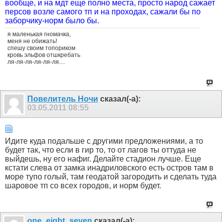
вообще, и на мдт еще полно места, просто народ сажает
персов возле самого тп и на проходах, сажали бы по
заборчику-норм было бы.
я маленькая гномачка,
меня не обижать!
спешу своим топориком
кровь эльфов отшкребать
ля-ля-ля-ля-ля-ля....
Пoвелитель Ночи
сказал(-а):
03.05.2011
08:55
Идите куда подальше с другими предложениями, а то
будет так, что если в гир то, то от лагов ты оттуда не
выйдешь, ну его нафиг. Делайте стадион лучше. Еще
кстати слева от замка инадриловского есть остров там в
море тупо голый, там геодатой загородить и сделать туда
шаровое тп со всех городов, и норм будет.
one_eight_seven
сказал(-а):