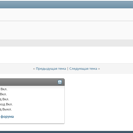
«
Предыдущая тема
|
Следующая тема
»
Вкл.
Вкл.
д
Вкл.
код
Вкл.
од
Выкл.
 форума