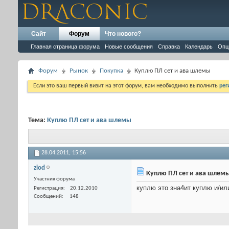
Сайт
Форум
Что нового?
Главная страница форума
Новые сообщения
Справка
Календарь
Опц
Форум
Рынок
Покупка
Куплю ПЛ сет и ава шлемы
Если это ваш первый визит на этот форум, вам необходимо выполнить
рег
Тема:
Куплю ПЛ сет и ава шлемы
28.04.2011,
15:56
ziod
Куплю ПЛ сет и ава шлем
Участник форума
куплю это зна4ит куплю и/и
Регистрация
20.12.2010
Сообщений
148