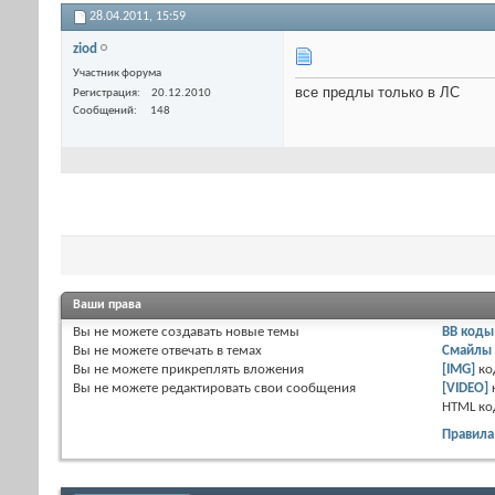
28.04.2011,
15:59
ziod
Участник форума
все предлы только в ЛС
Регистрация
20.12.2010
Сообщений
148
Ваши права
Вы
не можете
создавать новые темы
BB коды
Вы
не можете
отвечать в темах
Смайлы
Вы
не можете
прикреплять вложения
[IMG]
ко
Вы
не можете
редактировать свои сообщения
[VIDEO]
HTML к
Правила