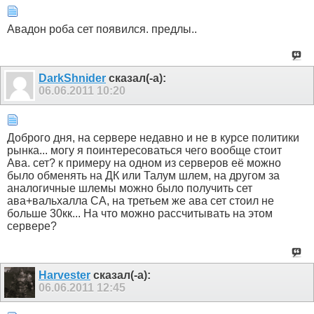
Авадон роба сет появился. предлы..
DarkShnider
сказал(-а):
06.06.2011
10:20
Доброго дня, на сервере недавно и не в курсе политики
рынка... могу я поинтересоваться чего вообще стоит
Ава. сет? к примеру на одном из серверов её можно
было обменять на ДК или Талум шлем, на другом за
аналогичные шлемы можно было получить сет
ава+вальхалла СА, на третьем же ава сет стоил не
больше 30кк... На что можно рассчитывать на этом
сервере?
Harvester
сказал(-а):
06.06.2011
12:45