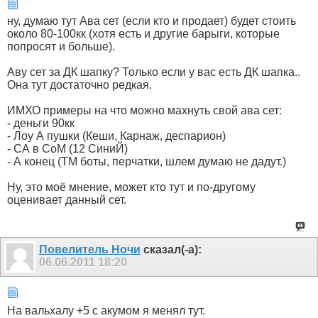
ну, думаю тут Ава сет (если кто и продает) будет стоить
около 80-100кк (хотя есть и другие барыги, которые
попросят и больше).
Аву сет за ДК шапку? Только если у вас есть ДК шапка..
Она тут достаточно редкая.
ИМХО примеры на что можно махнуть свой ава сет:
- деньги 90кк
- Лоу А пушки (Кеши, Карнаж, деспарион)
- СА в СоМ (12 СиниЙ)
- А конец (ТМ боты, перчатки, шлем думаю не дадут.)
Ну, это моё мнение, может кто тут и по-другому
оценивает данный сет.
Пoвелитель Ночи
сказал(-а):
06.06.2011
18:20
На вальхалу +5 с акумом я менял тут.