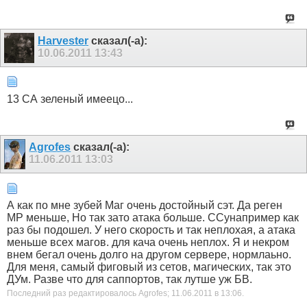
Harvester
сказал(-а):
10.06.2011
13:43
13 СА зеленый имеецо...
Agrofes
сказал(-а):
11.06.2011
13:03
А как по мне зубей Маг очень достойный сэт. Да реген
МР меньше, Но так зато атака больше. ССунапример как
раз бы подошел. У него скорость и так неплохая, а атака
меньше всех магов. для кача очень неплох. Я и некром
внем бегал очень долго на другом сервере, нормлаьно.
Для меня, самый фиговый из сетов, магических, так это
ДУм. Разве что для саппортов, так лутше уж БВ.
Последний раз редактировалось Agrofes; 11.06.2011 в
13:06
.