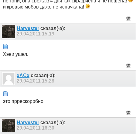
не гони, она свежак! 4 дня как скрафчена и не ношена!
и кровью мобов даже не испачкана!
Harvester
сказал(-а):
29.04.2011
15:19
Хэви ушел.
xACx
сказал(-а):
29.04.2011
15:28
это пррескоррбно
Harvester
сказал(-а):
29.04.2011
16:30