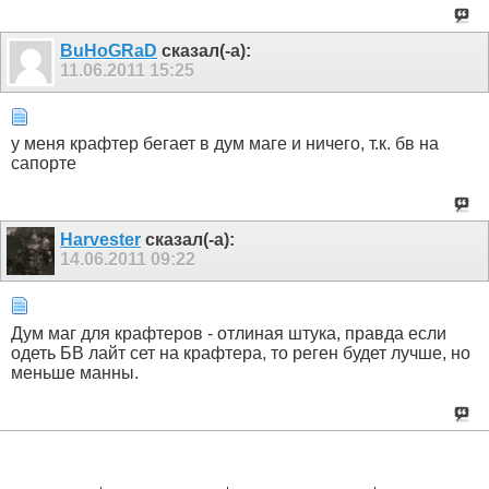
BuHoGRaD
сказал(-а):
11.06.2011
15:25
у меня крафтер бегает в дум маге и ничего, т.к. бв на
сапорте
Harvester
сказал(-а):
14.06.2011
09:22
Дум маг для крафтеров - отлиная штука, правда если
одеть БВ лайт сет на крафтера, то реген будет лучше, но
меньше манны.