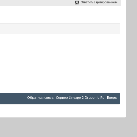
Ответить с цитированием
Обратная связь
Cервер Lineage 2 Draconic.Ru
Вверх