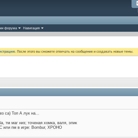
ии форума
Навигация
истрацию
. После этого вы сможете отвечать на сообщения и создавать новые темы.
з са) Топ А лук на...
а, тм маг низ; точеная хомка, валя, эпик
С или пм в игре: Bombur, XPOHO