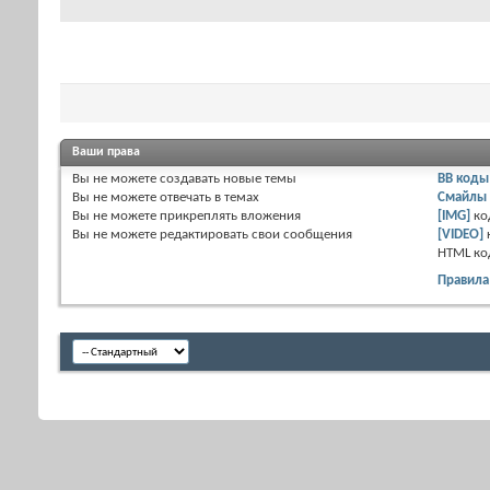
Ваши права
Вы
не можете
создавать новые темы
BB коды
Вы
не можете
отвечать в темах
Смайлы
Вы
не можете
прикреплять вложения
[IMG]
ко
Вы
не можете
редактировать свои сообщения
[VIDEO]
HTML к
Правила