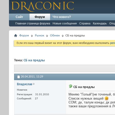
Сайт
Форум
Что нового?
Главная страница форума
Новые сообщения
Справка
Календарь
Опц
Форум
Рынок
Обмен
СБ на предлы
Если это ваш первый визит на этот форум, вам необходимо выполнить
рег
Тема:
СБ на предлы
26.04.2011,
11:29
Владислав
СБ на предлы
Новичок
Меняю "Голый"(не точеный, бе
Регистрация
31.01.2010
Список нужных вещей
Сообщений
27
СОМ; дк, талум концы; дк роб
также ваши предложения в Л