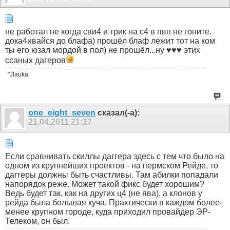
не работал не когда сви4 и трик на с4 в пвп не гоните.
дока4ивайся до блафа) прошёл блаф лежит тот на ком
ты его юзал мордой в пол) не прошёл...ну ♥♥♥ этих
ссаных дагеров
"JIauka
one_eight_seven
сказал(-а):
21.04.2011
21:17
Если сравнивать скиллы даггера здесь с тем что было на
одном из крупнейших проектов - на пермском Рейде, то
даггеры должны быть счастливы. Там абилки попадали
напорядок реже. Может такой фикс будет хорошим?
Ведь будет так, как на других ц4 (не ява), а клонов у
рейда была большая куча. Практически в каждом более-
менее крупном городе, куда приходил провайдер ЭР-
Телеком, он был.