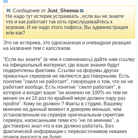
Сообщение от
Just_Sheewa
Не надо тут истерик устраивать , если вы не знаете
что и как работает так хоть прислушивайтесь к
игрокам. И не надо этого пафоса. Вы администрация
или как?
Это не истерика, это однозначная и очевидная реакция
на названия тем с капслоком.
"Если вы знаете" (в чем я сомневаюсь) дайте нам ссылку
на официальный материал, где ваши знания будут
подкреплены фактами. Ссылки на форумы других
приватных серверов не являются достоверными. Есть
понятие "скилл не работает", говорящее о том, что он не
работает вообще. Есть понятие "скилл работает", в
которое и входит ваше "он конечно не 100% но тем не
менее он из 10 раз по крайней мере должен пару раз
пройти". Кому он должен ? Факты в студию. Вашему
мнению на данный момент я доверяю меньше, чем
установленным на сервере оригинальным скриптам
сервера, написанными теми кто "не по мнению", а
достоверно знал что и как должно работать. Без
фактической информации с первоисточников никаких
правок вносится не будет.