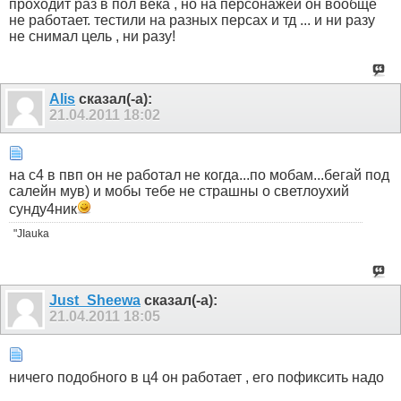
проходит раз в пол века , но на персонажей он вообще
не работает. тестили на разных персах и тд ... и ни разу
не снимал цель , ни разу!
Alis
сказал(-а):
21.04.2011
18:02
на с4 в пвп он не работал не когда...по мобам...бегай под
салейн мув) и мобы тебе не страшны о светлоухий
сунду4ник
"JIauka
Just_Sheewa
сказал(-а):
21.04.2011
18:05
ничего подобного в ц4 он работает , его пофиксить надо