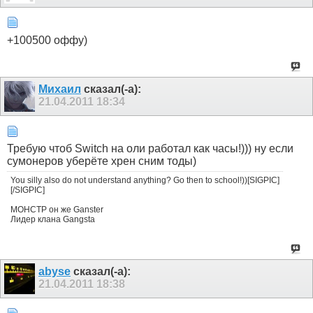
+100500 оффу)
Михаил
сказал(-а):
21.04.2011
18:34
Требую чтоб Switch на оли работал как часы!))) ну если
сумонеров уберёте хрен сним тоды)
You silly also do not understand anything? Go then to school!))[SIGPIC]
[/SIGPIC]
МОНСТР он же Ganster
Лидер клана Gangsta
abyse
сказал(-а):
21.04.2011
18:38