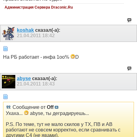
Администрация Сервера Draconic.Ru
koshak
сказал(-а):
21.04.2011
18:42
На РБ работает - инфа 1оо%
D
abyse
сказал(-а):
21.04.2011
18:43
Сообщение от
Off
Ухаха...
abyse, ты деградируешь...
P.S. По теме, тут не мало скилов у ТХ, ПВ и АВ
работают не совсем корректно, если сравнивать с
другими С4 (не явами).