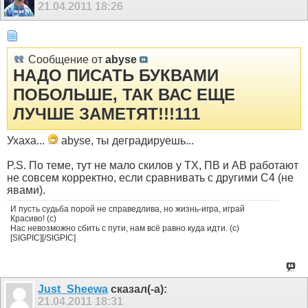
21.04.2011
18:26
Сообщение от
abyse
НАДО ПИСАТЬ БУКВАМИ
ПОБОЛЬШЕ, ТАК ВАС ЕЩЕ
ЛУЧШЕ ЗАМЕТЯТ!!!111
Ухаха...
abyse, ты деградируешь...
P.S. По теме, тут не мало скилов у ТХ, ПВ и АВ работают
не совсем корректно, если сравнивать с другими С4 (не
явами).
И пусть судьба порой не справедлива, но жизнь-игра, играй
Красиво! (с)
Нас невозможно сбить с пути, нам всё равно куда идти. (с)
[SIGPIC][/SIGPIC]
Just_Sheewa
сказал(-а):
21.04.2011
18:31