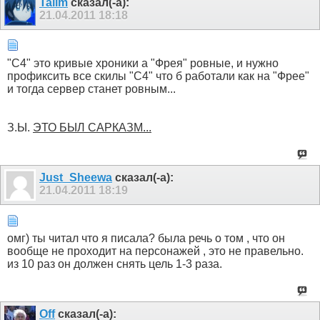
Talim
сказал(-а):
21.04.2011
18:18
"C4" это кривые хроники а "Фрея" ровные, и нужно
профиксить все скилы "С4" что б работали как на "Фрее"
и тогда сервер станет ровным...
З.Ы.
ЭТО БЫЛ САРКАЗМ...
Just_Sheewa
сказал(-а):
21.04.2011
18:19
омг) ты читал что я писала? была речь о том , что он
вообще не проходит на персонажей , это не правельно.
из 10 раз он должен снять цель 1-3 раза.
Off
сказал(-а):