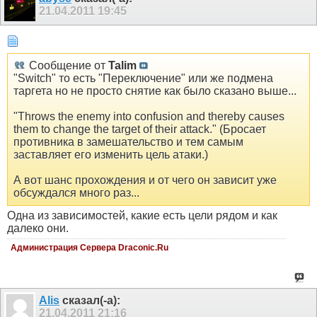
21.04.2011
19:45
Сообщение от
Talim
"Switch" то есть "Переключение" или же подмена
таргета но не просто снятие как было сказано выше...
"Throws the enemy into confusion and thereby causes
them to change the target of their attack." (Бросает
противника в замешательство и тем самым
заставляет его изменить цель атаки.)
А вот шанс прохождения и от чего он зависит уже
обсуждался много раз...
Одна из зависимостей, какие есть цели рядом и как
далеко они.
Администрация Сервера Draconic.Ru
Alis
сказал(-а):
21.04.2011
21:16