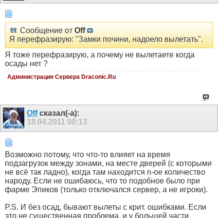
Сообщение от
Off
Я перефразирую: "Замки почини, надоело вылетать".
Я тоже перефразирую, а почему не вылетаете когда
осады нет ?
Администрация Сервера Draconic.Ru
Off
сказал(-а):
18.04.2011
00:13
Возможно потому, что что-то влияет на время
подзагрузок между зонами, на месте дверей (с которыми
не всё так ладно), когда там находится n-ое количество
народу. Если не ошибаюсь, что то подобное было при
фарме Эпиков (только отключался сервер, а не игроки).
P.S. И без осад, бывают вылеты с крит. ошибками. Если
это не существенная проблема, и у большей части