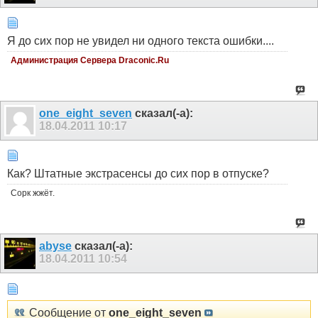
Я до сих пор не увидел ни одного текста ошибки....
Администрация Сервера Draconic.Ru
one_eight_seven
сказал(-а):
18.04.2011
10:17
Как? Штатные экстрасенсы до сих пор в отпуске?
Сорк жжёт.
abyse
сказал(-а):
18.04.2011
10:54
Сообщение от
one_eight_seven