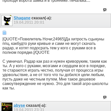
проходя ворота замка и в троннике. печалька....
Shagane
сказал(-а):
19.04.2011
20:01
[QUOTE=Пoвелитель Ночи;24965]Да хитрость сцыкуны
ппц, какбудто руки кривые и сами не могут скачать
радар, и хотят подосрать тем у кого с руками все в
полном порядке.[/QUOTE
С умничал. Радар как раз и нужен криворуким, таким как
ты. А у кого с руками, мозгами и сердцем все в порядке,
те стараются играть честно, получая от процесса игры
удовольствие, а не от того что ты добился цели любым,
пусть даже не честным путем. Мне такое дешевое
самоутверждение не нужно. Это для такой агро-школоты
как ты.
abyse
сказал(-а):
19.04.2011
23:31