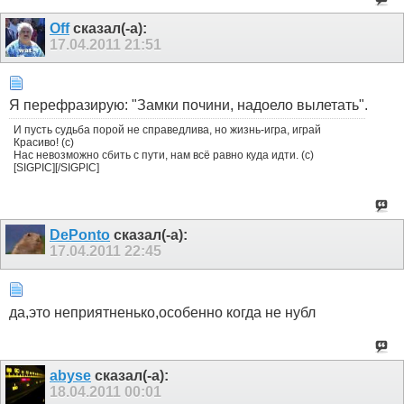
Off
сказал(-а):
17.04.2011
21:51
Я перефразирую: "Замки почини, надоело вылетать".
И пусть судьба порой не справедлива, но жизнь-игра, играй
Красиво! (с)
Нас невозможно сбить с пути, нам всё равно куда идти. (с)
[SIGPIC][/SIGPIC]
DePonto
сказал(-а):
17.04.2011
22:45
да,это неприятненько,особенно когда не нубл
abyse
сказал(-а):
18.04.2011
00:01