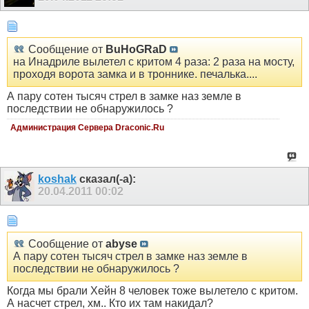
Сообщение от
BuHoGRaD
на Инадриле вылетел с критом 4 раза: 2 раза на мосту,
проходя ворота замка и в троннике. печалька....
А пару сотен тысяч стрел в замке наз земле в
последствии не обнаружилось ?
Администрация Сервера Draconic.Ru
koshak
сказал(-а):
20.04.2011
00:02
Сообщение от
abyse
А пару сотен тысяч стрел в замке наз земле в
последствии не обнаружилось ?
Когда мы брали Хейн 8 человек тоже вылетело с критом.
А насчет стрел, хм.. Кто их там накидал?