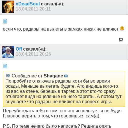
xDeadSoul
сказал(-а):
18.04.2011
20:11
если что, радары на вылеты в замках никак не влияют
Off
сказал(-а):
18.04.2011
20:26
Сообщение от
Shagane
Попробуйте отключать радары хотя бы во время
осады. Меньше вылетать будете. Ато видишь кого-то
из вас на стене, берешь в таргет, а этот кто-то сразу
отбегает видя нацеленые на него таргеты. А потом тут
внушаете что радары не влияют на процесс игры.
Переубеждать тебя в том, кто что использует, я не будут.
Главное верить в том, что говоришься сам(а).
P.S. По теме нечего было написать? Решила опять