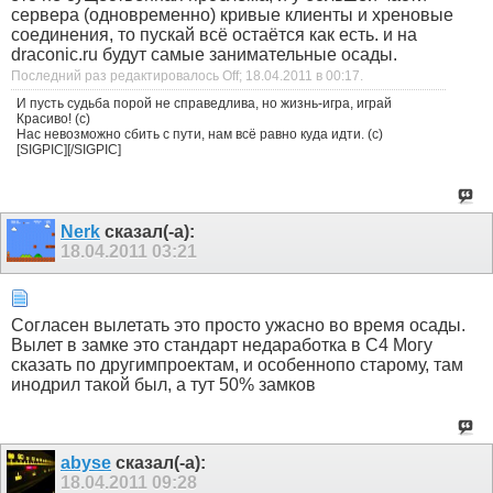
сервера (одновременно) кривые клиенты и хреновые
соединения, то пускай всё остаётся как есть. и на
draconic.ru будут самые занимательные осады.
Последний раз редактировалось Off; 18.04.2011 в
00:17
.
И пусть судьба порой не справедлива, но жизнь-игра, играй
Красиво! (с)
Нас невозможно сбить с пути, нам всё равно куда идти. (с)
[SIGPIC][/SIGPIC]
Nerk
сказал(-а):
18.04.2011
03:21
Согласен вылетать это просто ужасно во время осады.
Вылет в замке это стандарт недаработка в С4 Могу
сказать по другимпроектам, и особеннопо старому, там
инодрил такой был, а тут 50% замков
abyse
сказал(-а):
18.04.2011
09:28