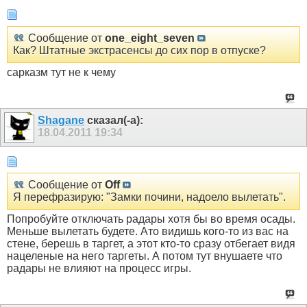
Сообщение от
one_eight_seven
Как? Штатные экстрасенсы до сих пор в отпуске?
сарказм тут не к чему
Shagane
сказал(-а):
18.04.2011
19:34
Сообщение от
Off
Я перефразирую: "Замки почини, надоело вылетать".
Попробуйте отключать радары хотя бы во время осады.
Меньше вылетать будете. Ато видишь кого-то из вас на
стене, берешь в таргет, а этот кто-то сразу отбегает видя
нацеленые на него таргеты. А потом тут внушаете что
радары не влияют на процесс игры.