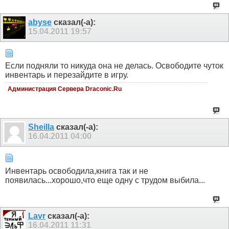
abyse
сказал(-а):
15.04.2011
19:57
Если подняли то никуда она не делась. Освободите чуток
инвентарь и перезайдите в игру.
Администрация Сервера Draconic.Ru
Sheilla
сказал(-а):
16.04.2011
04:00
Инвентарь освободила,книга так и не
появилась...хорошо,что еще одну с трудом выбила...
Lavr
сказал(-а):
16.04.2011
11:31