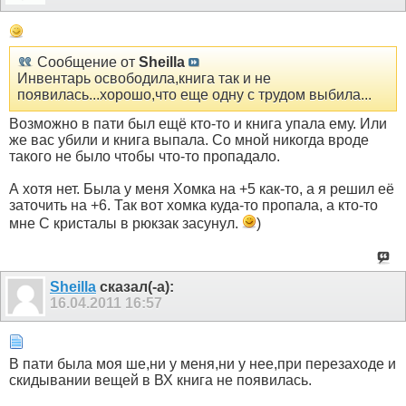
Сообщение от
Sheilla
Инвентарь освободила,книга так и не
появилась...хорошо,что еще одну с трудом выбила...
Возможно в пати был ещё кто-то и книга упала ему. Или
же вас убили и книга выпала. Со мной никогда вроде
такого не было чтобы что-то пропадало.
А хотя нет. Была у меня Хомка на +5 как-то, а я решил её
заточить на +6. Так вот хомка куда-то пропала, а кто-то
мне С кристалы в рюкзак засунул.
)
Sheilla
сказал(-а):
16.04.2011
16:57
В пати была моя ше,ни у меня,ни у нее,при перезаходе и
скидывании вещей в ВХ книга не появилась.