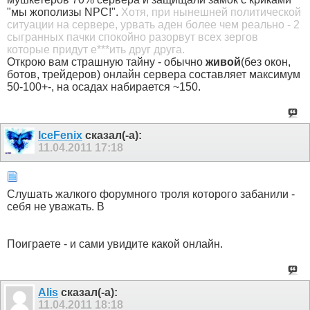
"мы жополизы NPC!".
Хотя, при нынешней политической
ситуации на сервере, урвать аден более чем реально - 2
сыгранных пачки спокойно разорвут всех зергов
которые придут е***ить друг друга.
Открою вам страшную тайну - обычно
живой
(без окон,
ботов, трейдеров) онлайн сервера составляет максимум
50-100+-, на осадах набирается ~150.
IceFenix
сказал(-а):
11.04.2011
17:18
Слушать жалкого форумного троля которого забанили -
себя не уважать. В
Поиграете - и сами увидите какой онлайн.
Alis
сказал(-а):
11.04.2011
18:18