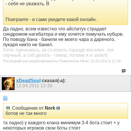
- себя не уважать. В
Поиграете - и сами увидите какой онлайн.
Да ладно, всем известно что айспитух страдает
синдромом нагибатора и ему хочется помучать нубцов.
По поводу бана - банили не моего чара а дареного,
лукаря никто не банил.
Хотя, признаюсь, за сх играть гораздо веселее, лук
скучный, а саб делать - гемор, потому я и забил)
Последний раз редактировалось Пoвелитель Ночи; 12.04.2011 в
12:34
.
xDeadSoul
сказал(-а):
12.04.2011
13:30
Сообщение от
Nerk
ботов не так много
та ладно) у каждого клана минимум 3-4 бота стоит + у
некоторых игроков свои боты стоят