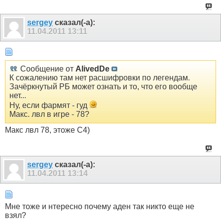
sergey
сказал(-а):
11.04.2011
13:11
Сообщение от
AlivedDe
К сожалению там нет расшифровки по легендам.
Зачёркнутый РБ может ознать и то, что его вообще
нет...
Ну, если фармят - гуд
Макс. лвл в игре - 78?
Макс лвл 78, этоже С4)
sergey
сказал(-а):
11.04.2011
13:14
Мне тоже и нтересно почему аден так никто еще не
взял?