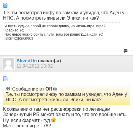
Т.е. ты посмотрел инфу по замкам и увидел, что Аден у
НПС. А посмотреть живы ли Эпики, ни как?
И пусть судьба порой не справедлива, но жизнь-игра, играй
Красиво! (с)
Нас невозможно сбить с пути, нам всё равно куда идти. (с)
[SIGPIC][/SIGPIC]
AlivedDe
сказал(-а):
11.04.2011
13:02
Сообщение от
Off
Т.е. ты посмотрел инфу по замкам и увидел, что Аден у
НПС. А посмотреть живы ли Эпики, ни как?
К сожалению там нет расшифровки по легендам.
Зачёркнутый РБ может ознать и то, что его вообще нет...
Ну, если фармят - гуд
Макс. лвл в игре - 78?