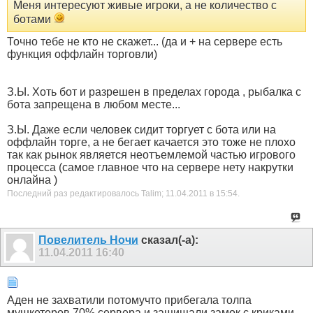
Меня интересуют живые игроки, а не количество с
ботами
Точно тебе не кто не скажет... (да и + на сервере есть
функция оффлайн торговли)
З.Ы. Хоть бот и разрешен в пределах города , рыбалка с
бота запрещена в любом месте...
З.Ы. Даже если человек сидит торгует с бота или на
оффлайн торге, а не бегает качается это тоже не плохо
так как рынок является неотъемлемой частью игрового
процесса (самое главное что на сервере нету накрутки
онлайна )
Последний раз редактировалось Talim; 11.04.2011 в
15:54
.
Пoвелитель Ночи
сказал(-а):
11.04.2011
16:40
Аден не захватили потомучто прибегала толпа
мушкетеров 70% сервера и защищали замок с криками