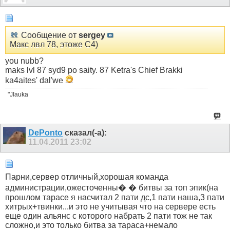
Сообщение от
sergey
Макс лвл 78, этоже С4)
you nubb?
maks lvl 87 syd9 po saity. 87 Ketra's Chief Brakki
ka4aites' dal'we
"JIauka
DePonto
сказал(-а):
11.04.2011
23:02
Парни,сервер отличный,хорошая команда
администрации,ожесточенны� � битвы за топ эпик(на
прошлом тарасе я насчитал 2 пати дс,1 пати наша,3 пати
хитрых+твинки...и это не учитывая что на сервере есть
еще один альянс с которого набрать 2 пати тож не так
сложно,и это только битва за тараса+немало