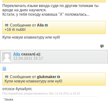
Переключать языки ввода судя по другим топикам ты
вроде на днях научился.
Кстати, у тебя походу клавиша "X" поломалась...
Сообщение от
Alis
+16 ili nubb!
Купи новую клавиатуру или нуб!
Alis
сказал(-а):
12.04.2011
18:17
Сообщение от
glukmaker
Купи новую клавиатуру или нуб!
отсоси 4упа4упс
Последний раз редактировалось Alis; 12.04.2011 в
18:20
.
"JIauka