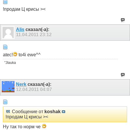
!продам Ц крисы ><
Alis
сказал(-а):
11.04.2011
23:12
atec!
to4i ewe^^
"JIauka
Nerk
сказал(-а):
12.04.2011
04:07
Сообщение от
koshak
!продам Ц крисы ><
Ну так то норм че