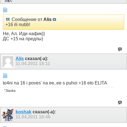
Сообщение от
Alis
+16 ili nubb!
Не, Ал. Иди нафик))
ДС +15 на предлы)
Alis
сказал(-а):
11.04.2011
18:11
to4ni na 16 i poves' na ee..ee s puhoi +16 eto ELITA
"JIauka
koshak
сказал(-а):
11.04.2011
18:46