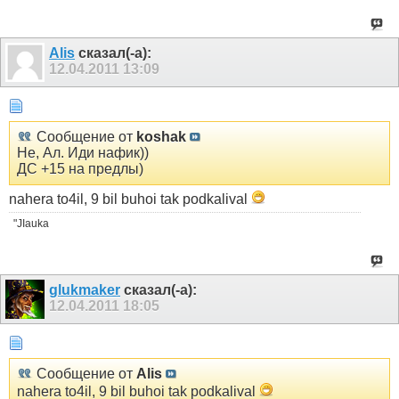
Alis
сказал(-а):
12.04.2011
13:09
Сообщение от
koshak
Не, Ал. Иди нафик))
ДС +15 на предлы)
nahera to4il, 9 bil buhoi tak podkalival
"JIauka
glukmaker
сказал(-а):
12.04.2011
18:05
Сообщение от
Alis
nahera to4il, 9 bil buhoi tak podkalival