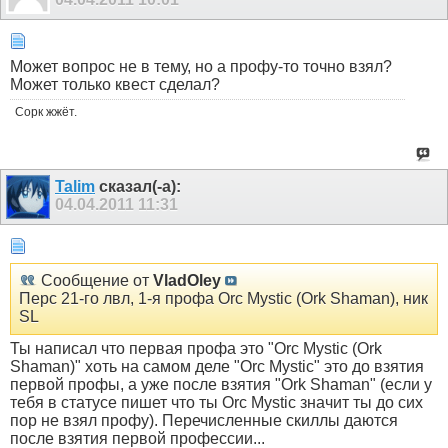
Может вопрос не в тему, но а профу-то точно взял?
Может только квест сделал?
Сорк жжёт.
Talim
сказал(-а):
04.04.2011
11:31
Сообщение от
VladOley
Перс 21-го лвл, 1-я профа Orc Mystic (Ork Shaman), ник
SL
Ты написал что первая профа это "Orc Mystic (Ork
Shaman)" хоть на самом деле "Orc Mystic" это до взятия
первой профы, а уже после взятия "Ork Shaman" (если у
тебя в статусе пишет что ты Orc Mystic значит ты до сих
пор не взял профу). Перечисленные скиллы даются
после взятия первой профессии...