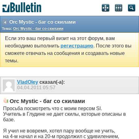
Orc Mystic - баг со скилами
Тема:
Orc Mystic - баг со скилами
Если это ваш первый визит на этот форум, вам
необходимо выполнить
регистрацию
. После этого вы
сможете отвечать на сообщения и создавать новые
темы.
VladOley
сказал(-а):
04.04.2011
05:57
Orc Mystic - баг со скилами
Просьба посмотреть что с моим персом Sl.
Учитель в Глудине не дает скилы, которые описаны в
базе.
Я учил не вовремя, хотел пару вообще не учить,
на 4-м начал и на 20-м продолжил с удивилением,