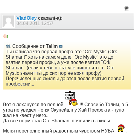
VladOley
сказал(-а):
04.04.2011
12:57
Сообщение от
Talim
Ты написал что первая профа это "Orc Mystic (Ork
Shaman)" хоть на самом деле "Orc Mystic" это до
взятия первой профы, а уже после взятия "Ork
Shaman" (если у тебя в статусе пишет что ты Orc
Mystic значит ты до сих пор не взял профу).
Перечисленные скиллы даются после взятия первой
профессии...
Вот я лоханулся по полной
!!! Спасибо Талим, в 5
утра не увидел Ченж Окупейшп у Хай Префекта - тупо
жал на квест у него...
Да все норм стал Orc Shaman, появились скилы.
Меня переполненный радостным чувством НУБА
,