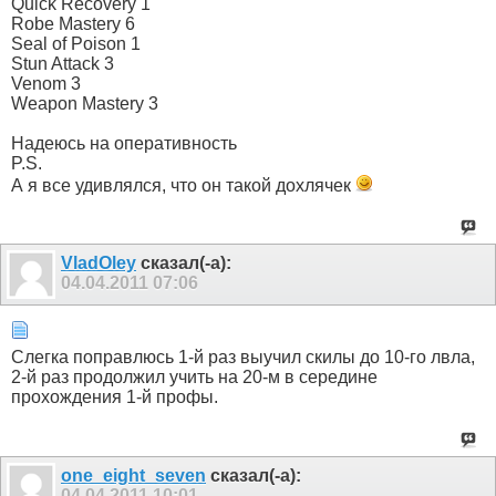
Quick Recovery 1
Robe Mastery 6
Seal of Poison 1
Stun Attack 3
Venom 3
Weapon Mastery 3
Надеюсь на оперативность
P.S.
А я все удивлялся, что он такой дохлячек
VladOley
сказал(-а):
04.04.2011
07:06
Слегка поправлюсь 1-й раз выучил скилы до 10-го лвла,
2-й раз продолжил учить на 20-м в середине
прохождения 1-й профы.
one_eight_seven
сказал(-а):
04.04.2011
10:01