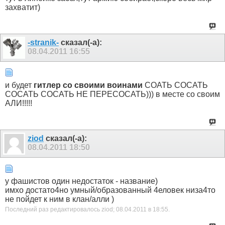
захватит)
-stranik-
сказал(-а):
08.04.2011
16:55
и будет
гитлер со своими воинами
СОАТЬ СОСАТЬ
СОСАТЬ СОСАТЬ НЕ ПЕРЕСОСАТЬ))) в месте со своим
АЛИ!!!!!
ziod
сказал(-а):
08.04.2011
18:50
у фашистов один недостаток - название)
имхо достато4но умный/образованный 4еловек низа4то
не пойдет к ним в клан/алли )
Последний раз редактировалось ziod; 08.04.2011 в
18:55
.