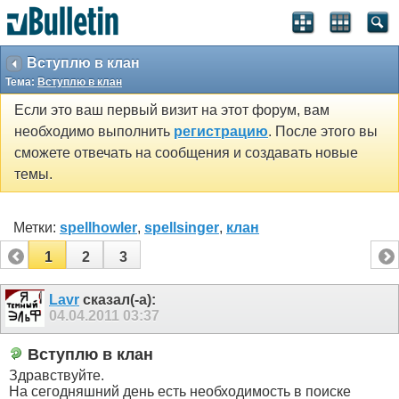
Вступлю в клан
Тема:
Вступлю в клан
Если это ваш первый визит на этот форум, вам
необходимо выполнить
регистрацию
. После этого вы
сможете отвечать на сообщения и создавать новые
темы.
Метки:
spellhowler
,
spellsinger
,
клан
1
2
3
Lavr
сказал(-а):
04.04.2011
03:37
Вступлю в клан
Здравствуйте.
На сегодняшний день есть необходимость в поиске