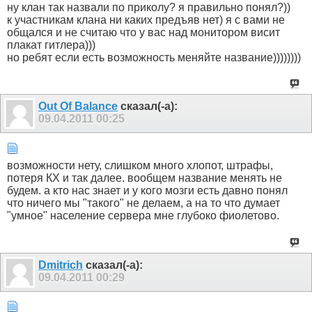
ну клан так назвали по приколу? я правильно понял?))
к участникам клана ни каких предъяв нет) я с вами не
общался и не считаю что у вас над монитором висит
плакат гитлера)))
но ребят если есть возможность меняйте название))))))))
Out Of Balance
сказал(-а):
09.04.2011
00:25
возможности нету, слишком много хлопот, штрафы,
потеря КХ и так далее. вообщем название менять не
будем. а кто нас знает и у кого мозги есть давно понял
что ничего мы "такого" не делаем, а на то что думает
"умное" население сервера мне глубоко фиолетово.
Dmitrich
сказал(-а):
09.04.2011
00:29