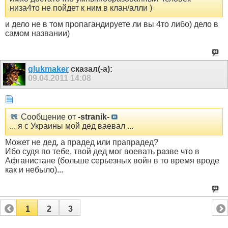
низа4то не пойдет к ним в клан/алли )
и дело не в том пропагандируете ли вы 4то либо) дело в
самом названии)
glukmaker
сказал(-а):
09.04.2011
14:08
Сообщение от
-stranik-
... я с Украины мой дед ваевал ...
Может не дед, а прадед или прапрадед?
Ибо судя по тебе, твой дед мог воевать разве что в
Афганистане (больше серьезных войн в то время вроде
как и небыло)...
1
2
3