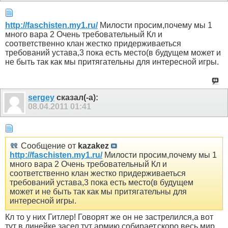
http://faschisten.my1.ru/
Милости просим,почему мы 1
много вара 2 Очень требовательный Кл и
соответственно клан жестко придерживаеться
требований устава,3 пока есть место(в будущем может и
не быть так как мы притягательны для интересной игры.
sergey
сказал(-а):
08.04.2011
01:41
Сообщение от
kazakez
http://faschisten.my1.ru/
Милости просим,почему мы 1
много вара 2 Очень требовательный Кл и
соответственно клан жестко придерживаеться
требований устава,3 пока есть место(в будущем
может и не быть так как мы притягательны для
интересной игры.
Кл то у них Гитлер! Говорят же он не застрелился,а вот
тут в линейке засел,тут армию собирает,скоро весь мир