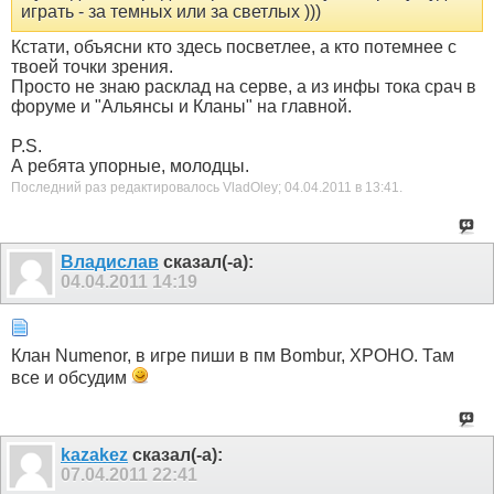
играть - за темных или за светлых )))
Кстати, объясни кто здесь посветлее, а кто потемнее с
твоей точки зрения.
Просто не знаю расклад на серве, а из инфы тока срач в
форуме и "Альянсы и Кланы" на главной.
P.S.
А ребята упорные, молодцы.
Последний раз редактировалось VladOley; 04.04.2011 в
13:41
.
Владислав
сказал(-а):
04.04.2011
14:19
Клан Numenor, в игре пиши в пм Bombur, XPOHO. Там
все и обсудим
kazakez
сказал(-а):
07.04.2011
22:41