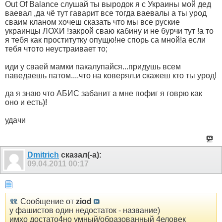
Out Of Balance слушай ты выродок я с Украины мой дед
ваевал ,да чё тут гаварит все тогда ваевалы а ты урод
сваим кланом хочеш сказать что мы все руские
украинцы ЛОХИ !закрой сваю кабину и не бурчи тут !а то
я тебя как проститутку опущю!не спорь са мной!а если
тебя чтото неустраивает то;
иди у сваей мамки пакалупайся...придушь всем
паведаешь патом....что на коверял,и скажеш кто ты урод!
да я знаю что АБИС забанит а мне пофиг я говрю как
оно и есть)!
удачи
Dmitrich
сказал(-а):
09.04.2011
00:17
Сообщение от
ziod
у фашистов один недостаток - название)
имхо достато4но умный/образованный 4еловек