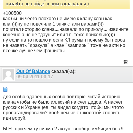
низа4то не пойдет к ним в клан/алли )
+100500
как бы ни чеого плохого не имею к клану клан как
клан)))ну не поделили 1 эпик стали варами))))
почитал историю клана....назвали по приколу.... извините
конечно а че не "дауны" или т.п. тоже прикольно))))
ну если на то пошло и если КЛ румын почему бы перса
не назвать "дракула" а клан "вампиры" тоже не ахти но
все же лучше чем фашисты...
Out Of Balance
сказал(-а):
09.04.2011
00:17
для особо одаренных особо повторю. читай историю
клана чтобы не было иллюзий на счет дедов. А насчет
русских и Украинцев, ты видел когдато чтобы мы чтото
пропагандировали? вообщем че с школотой спорить,
иди воруй.
Ы.Ы. при чем тут мама ? ахтунг вообще имбицил без 9