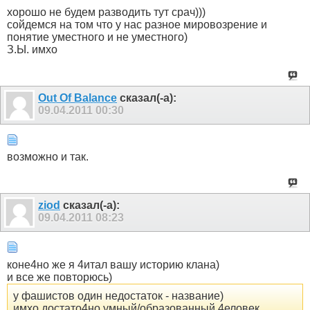
хорошо не будем разводить тут срач)))
сойдемся на том что у нас разное мировозрение и
понятие уместного и не уместного)
З.Ы. имхо
Out Of Balance
сказал(-а):
09.04.2011
00:30
возможно и так.
ziod
сказал(-а):
09.04.2011
08:23
коне4но же я 4итал вашу историю клана)
и все же повторюсь)
у фашистов один недостаток - название)
имхо достато4но умный/образованный 4еловек