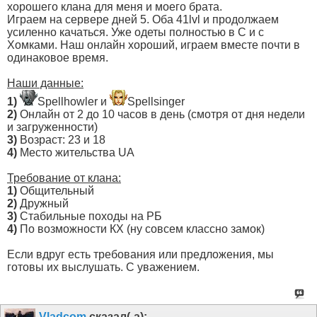
хорошего клана для меня и моего брата.
Играем на сервере дней 5. Оба 41lvl и продолжаем
усиленно качаться. Уже одеты полностью в С и с
Хомками. Наш онлайн хороший, играем вместе почти в
одинаковое время.
Наши данные:
1)
Spellhowler и
Spellsinger
2)
Онлайн от 2 до 10 часов в день (смотря от дня недели
и загруженности)
3)
Возраст: 23 и 18
4)
Место жительства UA
Требование от клана:
1)
Общительный
2)
Дружный
3)
Стабильные походы на РБ
4)
По возможности КХ (ну совсем классно замок)
Если вдруг есть требования или предложения, мы
готовы их выслушать. С уважением.
Vladcom
сказал(-а):