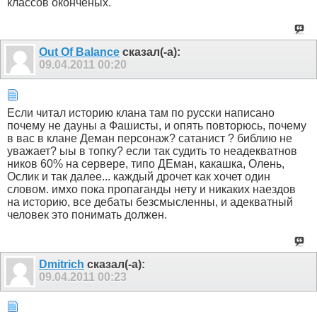
классов оконченых.
Out Of Balance
сказал(-а):
09.04.2011
00:20
Если читал историю клана там по русски написано
почему не дауны а Фашисты, и опять повторюсь, почему
в вас в клане Деман персонаж? сатанист ? библию не
уважает? ыы в топку? если так судить то неадекватнов
ников 60% на сервере, типо ДЕман, какашка, Олень,
Ослик и так далее... каждый дрочет как хочет один
словом. имхо пока пропаганды нету и никаких наездов
на историю, все дебаты безсмысленны, и адекватный
человек это понимать должен.
Dmitrich
сказал(-а):
09.04.2011
00:23