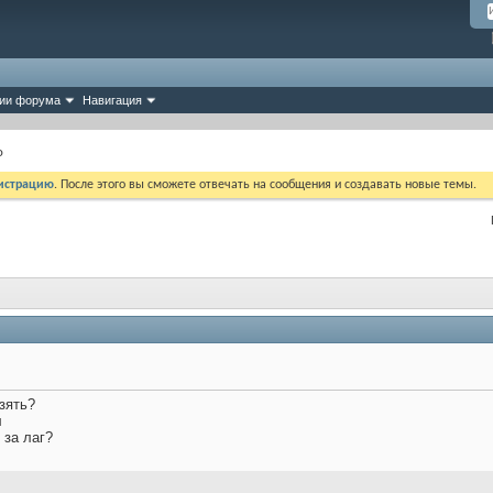
ии форума
Навигация
о
истрацию
. После этого вы сможете отвечать на сообщения и создавать новые темы.
зять?
л
 за лаг?