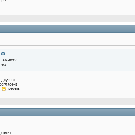
O
, спамеры
игня
 другое)
согласен)
?
жжешь...
дходит