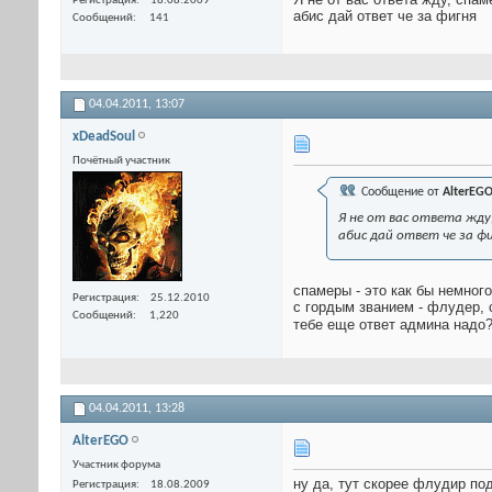
Регистрация
18.08.2009
абис дай ответ че за фигня
Сообщений
141
04.04.2011,
13:07
xDeadSoul
Почётный участник
Сообщение от
AlterEG
Я не от вас ответа жду
абис дай ответ че за ф
спамеры - это как бы немного
Регистрация
25.12.2010
с гордым званием - флудер, 
Сообщений
1,220
тебе еще ответ админа надо
04.04.2011,
13:28
AlterEGO
Участник форума
ну да, тут скорее флудир по
Регистрация
18.08.2009