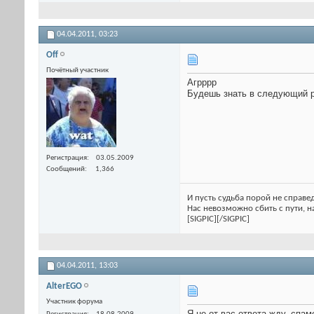
04.04.2011,
03:23
Off
Почётный участник
Агрррр
Будешь знать в следующий ра
Регистрация
03.05.2009
Сообщений
1,366
И пусть судьба порой не справед
Нас невозможно сбить с пути, на
[SIGPIC][/SIGPIC]
04.04.2011,
13:03
AlterEGO
Участник форума
Я не от вас ответа жду, спа