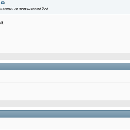
O
итаетса за приведенный бой
ой.