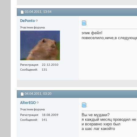
03.04.2011,
13:54
DePonto
Участник форума
эпик фейл!
повеселило,ниче,в следующе
Регистрация
22.12.2010
Сообщений
131
04.04.2011,
03:20
AlterEGO
Участник форума
Вы че мудаки?
Регистрация
18.08.2009
я каждый месяц проводил не 
Сообщений
141
и всеравно хиро был
а шас лаг какойто