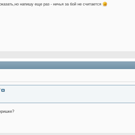
оказать,но напишу еще раз - ничья за бой не считается
O
 фришке?