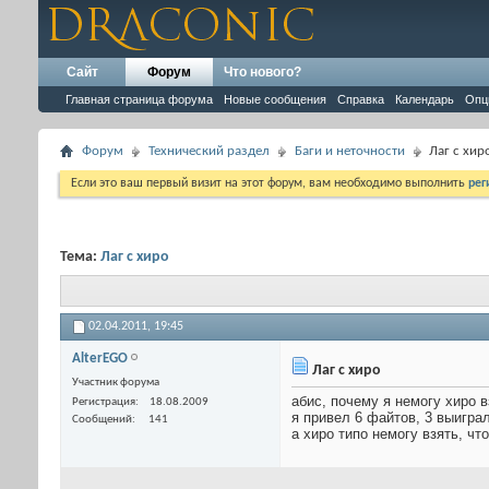
Сайт
Форум
Что нового?
Главная страница форума
Новые сообщения
Справка
Календарь
Опц
Форум
Технический раздел
Баги и неточности
Лаг с хир
Если это ваш первый визит на этот форум, вам необходимо выполнить
рег
Тема:
Лаг с хиро
02.04.2011,
19:45
AlterEGO
Лаг с хиро
Участник форума
абис, почему я немогу хиро в
Регистрация
18.08.2009
я привел 6 файтов, 3 выигра
Сообщений
141
а хиро типо немогу взять, что