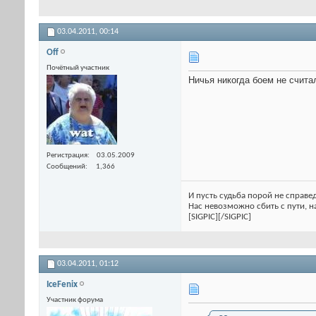
03.04.2011,
00:14
Off
Почётный участник
Ничья никогда боем не считал
Регистрация
03.05.2009
Сообщений
1,366
И пусть судьба порой не справед
Нас невозможно сбить с пути, на
[SIGPIC][/SIGPIC]
03.04.2011,
01:12
IceFenix
Участник форума