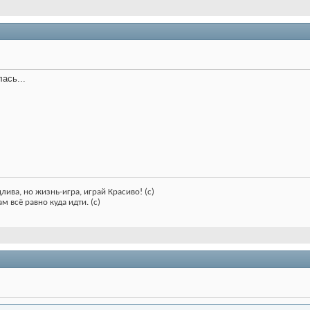
ась...
лива, но жизнь-игра, играй Красиво! (с)
м всё равно куда идти. (с)