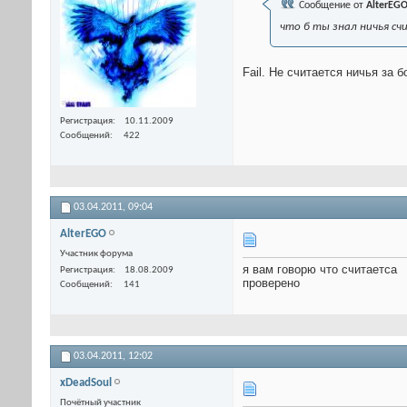
Сообщение от
AlterEG
что б ты знал ничья сч
Fail. Не считается ничья за б
Регистрация
10.11.2009
Сообщений
422
03.04.2011,
09:04
AlterEGO
Участник форума
я вам говорю что считаетса
Регистрация
18.08.2009
проверено
Сообщений
141
03.04.2011,
12:02
xDeadSoul
Почётный участник