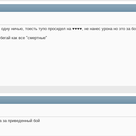
одну ничью, тоесть тупо просидел на ♥♥♥♥, не нанес урона но это за бо
 бегай как все "смертные"
са за приведенный бой