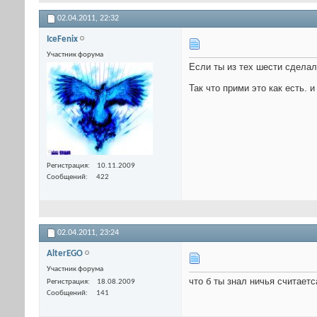
02.04.2011,
22:32
IceFenix
Участник форума
Если ты из тех шести сделал 
Так что прими это как есть. и
Регистрация
10.11.2009
Сообщений
422
02.04.2011,
23:24
AlterEGO
Участник форума
что б ты знал ничья считает
Регистрация
18.08.2009
Сообщений
141