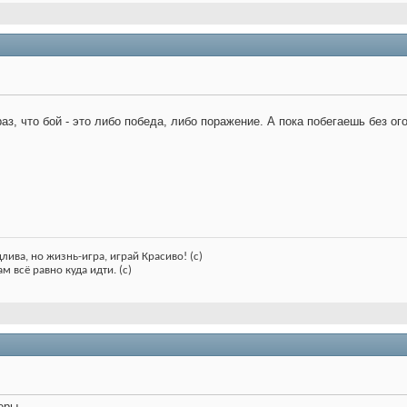
з, что бой - это либо победа, либо поражение. А пока побегаешь без ого
лива, но жизнь-игра, играй Красиво! (с)
м всё равно куда идти. (с)
меры