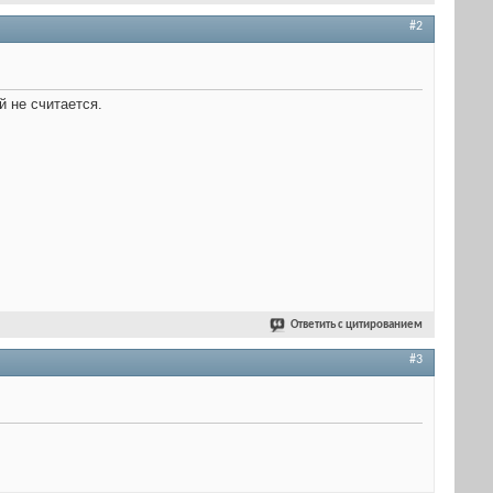
#2
й не считается.
Ответить с цитированием
#3