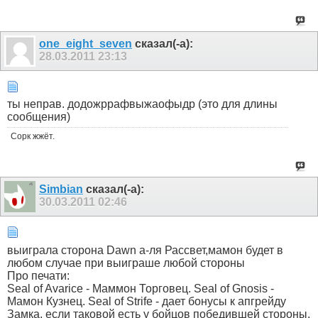
one_eight_seven
сказал(-а):
28.03.2011
23:13
ты неправ. додожррафвыжаофыдр (это для длины
сообщения)
Сорк жжёт.
Simbian
сказал(-а):
30.03.2011
02:46
выиграла сторона Dawn а-ля Рассвет,мамон будет в
любом случае при выиграше любой стороны
Про печати:
Seal of Avarice - Маммон Торговец. Seal of Gnosis -
Мамон Кузнец. Seal of Strife - дает бонусы к апгрейду
Замка, если таковой есть у бойцов победившей стороны.