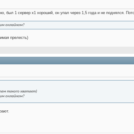
но, был 1 сервер х1 хороший, он упал через 1,5 года и не поднялся. По
ким онлайном?
димая прелесть)
 (там такого хватает)
ким онлайном?
рают.