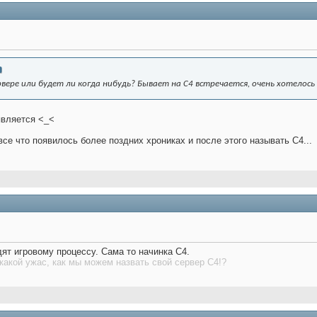
рвере или будет ли когда нибудь? Бывает на С4 встречается, очень хотелось
является <_<
се что появилось более поздних хрониках и после этого называть С4...
дят игровому процессу. Сама то начинка С4.
 какой ужас, как мы можем назвать свой сервер С4!?