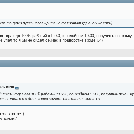
его-то супер пупер новое идите на те хроники где оно уже есть)
интерлюда 100% рабочий х1-х50, с онлайном 1-500, получишь печеньку.
 упал то я бы не сидел сейчас в подворотне вроде С4)
ель Ночи
 птс интерлюда 100% рабочий х1-х50, с онлайном 1-500, получишь печеньку
в не упал то я бы не сидел сейчас в подворотне вроде С4)
акого хватает)
онлайном?