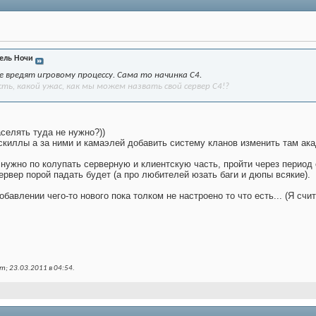
ель Ночи
е вредят игровому процессу. Сама то начинка С4.
сть, какой ужас, как мы можем назвать свой сервер С4!?
селять туда не нужно?))
скиллы а за ними и камаэлей добавить систему кланов изменить там ака
нужно по колупать серверную и клиентскую часть, пройти через период 
рвер порой падать будет (а про любителей юзать баги и дюпы всякие).
бавлении чего-то нового пока толком не настроено то что есть... (Я счи
m; 23.03.2011 в
04:54
.