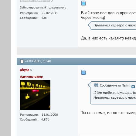
Пoвелитель Ночи
Заблокированный пользователь
В л2-топе все давно прошаре
Регистрация
25.02.2011
через месяц)
Сообщений
436
Нравятся сервера с низ
Да, в них есть какая-то неви
24.03.2011,
15:40
abyse
Администратор
Сообщение от
Talim
l2top тебе в помощь...
Нравятся сервера с низ
Ты не в теме, ил на птс выми
Регистрация
11.01.2008
Сообщений
4,576