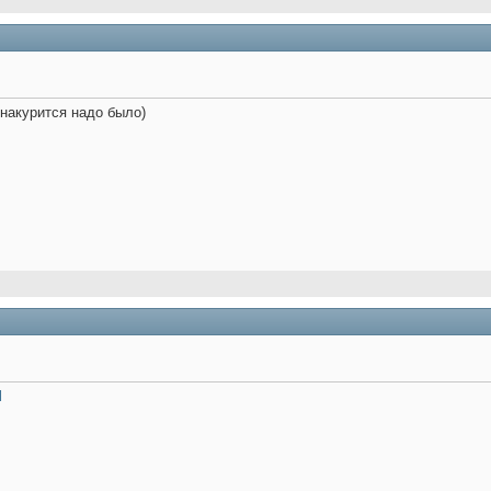
е накурится надо было)
l