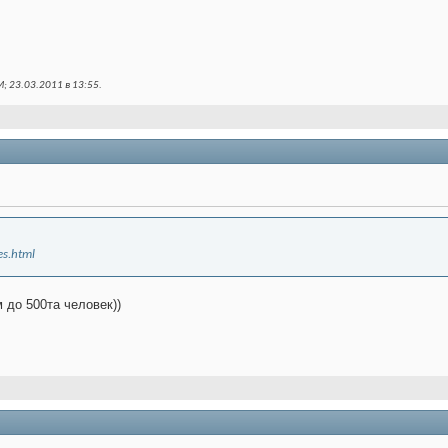
; 23.03.2011 в
13:55
.
es.html
 до 500та человек))