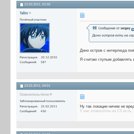
23.03.2011,
01:50
Talim
Почётный участник
Сообщение от
sergey
Дино остров есть на се
Дино остров с интерлюда по
Регистрация
20.12.2010
Я считаю глупым добавлять в
Сообщений
587
23.03.2011,
04:01
Пoвелитель Ночи
Заблокированный пользователь
Ну так локации ничем не вре
Регистрация
25.02.2011
У нас кланхоллы из С5 есть,
Сообщений
436