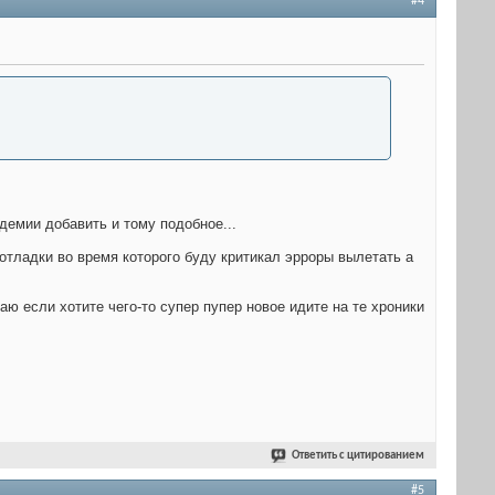
#4
демии добавить и тому подобное...
отладки во время которого буду критикал эрроры вылетать а
таю если хотите чего-то супер пупер новое идите на те хроники
Ответить с цитированием
#5