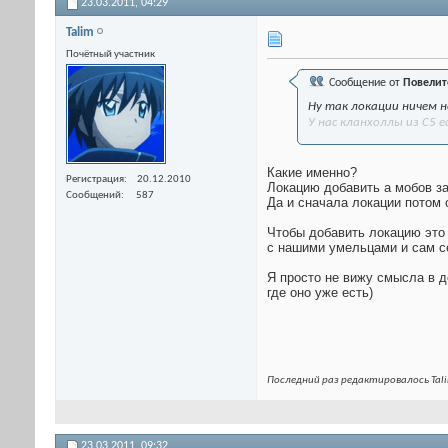
23.03.2011,
04:29
Talim
Почётный участник
Сообщение от
Пoвелит
Ну так локации ничем н
У нас кланхоллы из С5 е
Какие именно?
Регистрация
20.12.2010
Локацию добавить а мобов за
Сообщений
587
Да и сначала локации потом 
Чтобы добавить локацию это 
с нашими умельцами и сам се
Я просто не вижу смысла в до
где оно уже есть)
Последний раз редактировалось Tali
23.03.2011,
09:32