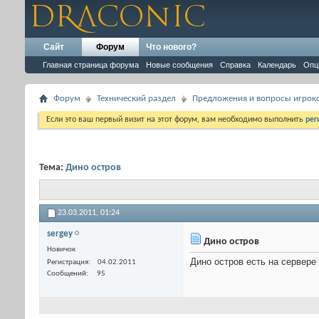
Сайт
Форум
Что нового?
Главная страница форума
Новые сообщения
Справка
Календарь
Опц
Форум
Технический раздел
Предложения и вопросы игрок
Если это ваш первый визит на этот форум, вам необходимо выполнить
рег
Тема:
Дино остров
23.03.2011,
01:24
sergey
Дино остров
Новичок
Дино остров есть на сервере
Регистрация
04.02.2011
Сообщений
95