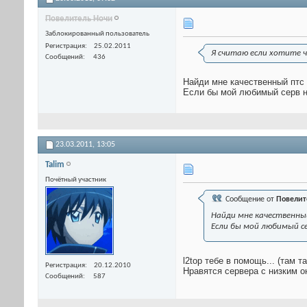
Пoвелитель Ночи
Заблокированный пользователь
Регистрация
25.02.2011
Я считаю если хотите ч
Сообщений
436
Найди мне качественный птс 
Если бы мой любимый серв не
23.03.2011,
13:05
Talim
Почётный участник
Сообщение от
Пoвелит
Найди мне качественный
Если бы мой любимый сер
l2top тебе в помощь... (там т
Регистрация
20.12.2010
Нравятся сервера с низким 
Сообщений
587