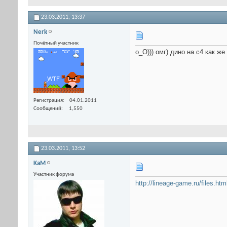
23.03.2011,
13:37
Nerk
Почётный участник
о_О))) омг) дино на с4 как ж
Регистрация
04.01.2011
Сообщений
1,550
23.03.2011,
13:52
KaM
Участник форума
http://lineage-game.ru/files.htm