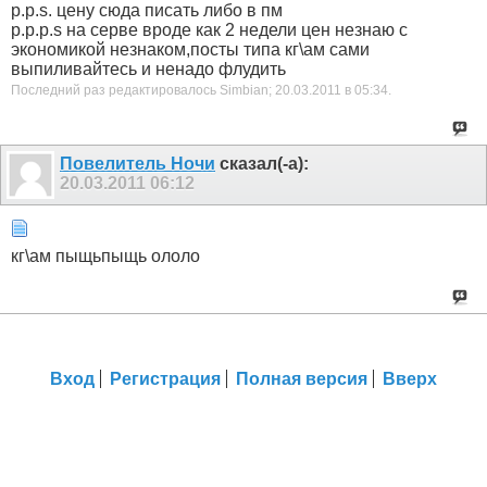
p.p.s. цену сюда писать либо в пм
p.p.p.s на серве вроде как 2 недели цен незнаю с
экономикой незнаком,посты типа кг\ам сами
выпиливайтесь и ненадо флудить
Последний раз редактировалось Simbian; 20.03.2011 в
05:34
.
Пoвелитель Ночи
сказал(-а):
20.03.2011
06:12
кг\ам пыщьпыщь ололо
Вход
Регистрация
Полная версия
Вверх