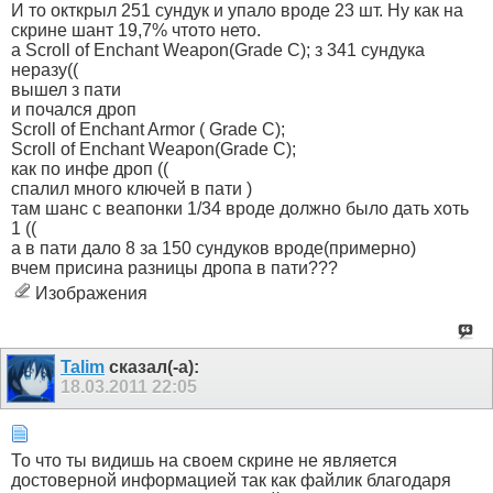
И то окткрыл 251 сундук и упало вроде 23 шт. Ну как на
скрине шант 19,7% чтото нето.
а Scroll of Enchant Weapon(Grade C); з 341 сундука
неразу((
вышел з пати
и почался дроп
Scroll of Enchant Armor ( Grade C);
Scroll of Enchant Weapon(Grade C);
как по инфе дроп ((
спалил много ключей в пати )
там шанс с веапонки 1/34 вроде должно было дать хоть
1 ((
а в пати дало 8 за 150 сундуков вроде(примерно)
вчем присина разницы дропа в пати???
Изображения
Talim
сказал(-а):
18.03.2011
22:05
То что ты видишь на своем скрине не является
достоверной информацией так как файлик благодаря