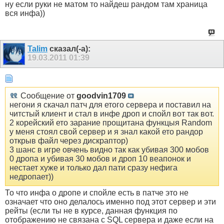
ну если руки не матом то найдеш рандом там храница
вся инфа))
Talim
сказал(-а):
19.03.2011
01:39
Сообщение от
goodvin1709
негони я скачал патч для етого сервера и поставил на
читстый клиент и стал в инфе дроп и спойл вот так вот.
2 корейский ето зарание прощитана функцыя Random
у меня стоял свой сервер и я знал какой ето рандор
открыв файл через дискраптор)
3 шанс в игре овчень видно так как убивая 300 мобов
0 дропа и убивая 30 мобов и дроп 10 веапонок и
нестает хуже и только дал пати сразу нефига
недропает))
То что инфа о дропе и спойле есть в патче это не
означает что оно делалось именно под этот сервер и эти
рейты (если ты не в курсе, данная функция по
отображению не связана с SQL сервера и даже если на