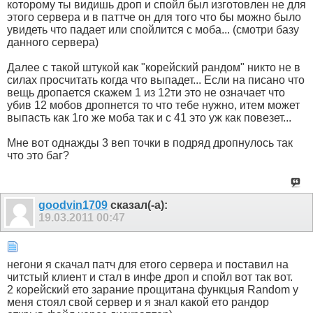
которому ты видишь дроп и спойл был изготовлен не для
этого сервера и в паттче он для того что бы можно было
увидеть что падает или спойлится с моба... (смотри базу
данного сервера)
Далее с такой штукой как "корейский рандом" никто не в
силах просчитать когда что выпадет... Если на писано что
вещь дропается скажем 1 из 12ти это не означает что
убив 12 мобов дропнется то что тебе нужно, итем может
выпасть как 1го же моба так и с 41 это уж как повезет...
Мне вот однажды 3 веп точки в подряд дропнулось так
что это баг?
goodvin1709
сказал(-а):
19.03.2011
00:47
негони я скачал патч для етого сервера и поставил на
читстый клиент и стал в инфе дроп и спойл вот так вот.
2 корейский ето зарание прощитана функцыя Random у
меня стоял свой сервер и я знал какой ето рандор