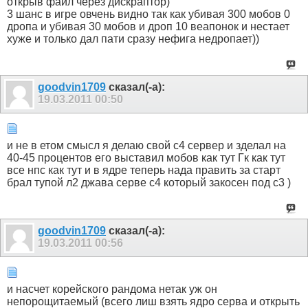
открыв файл через дискраптор)
3 шанс в игре овчень видно так как убивая 300 мобов 0
дропа и убивая 30 мобов и дроп 10 веапонок и нестает
хуже и только дал пати сразу нефига недропает))
goodvin1709
сказал(-а):
19.03.2011
00:50
и не в етом смысл я делаю свой с4 сервер и зделал на
40-45 процентов его выставил мобов как тут Гк как тут
все нпс как тут и в ядре теперь нада править за старт
брал тупой л2 джава серве с4 который закосен под с3 )
goodvin1709
сказал(-а):
19.03.2011
00:56
и насчет корейского рандома нетак уж он
непорощитаемый (всего лиш взять ядро серва и открыть