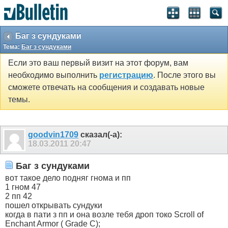
Баг з сундуками
Тема:
Баг з сундуками
Если это ваш первый визит на этот форум, вам
необходимо выполнить
регистрацию
. После этого вы
сможете отвечать на сообщения и создавать новые
темы.
goodvin1709
сказал(-а):
18.03.2011
20:47
Баг з сундуками
вот такое дело подняг гнома и пп
1 гном 47
2 пп 42
пошел открывать сундуки
когда в пати з пп и она возле тебя дроп токо Scroll of
Enchant Armor ( Grade C);