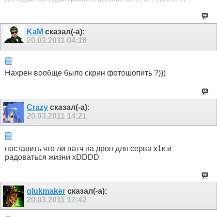
KaM
сказал(-а):
20.03.2011
04:16
Нахрен вообще было скрин фотошопить ?)))
Crazy
сказал(-а):
20.03.2011
14:21
поставить что ли патч на дроп для серва х1к и
радоваться жизни xDDDD
glukmaker
сказал(-а):
20.03.2011
17:42