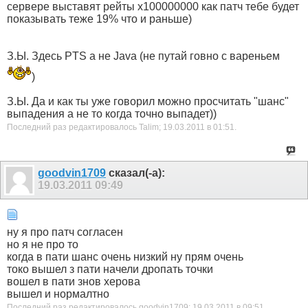
сервере выставят рейты х100000000 как патч тебе будет
показывать теже 19% что и раньше)
З.Ы. Здесь PTS а не Java (не путай говно с вареньем
)
З.Ы. Да и как ты уже говорил можно просчитать "шанс"
выпадения а не то когда точно выпадет))
Последний раз редактировалось Talim; 19.03.2011 в
01:51
.
goodvin1709
сказал(-а):
19.03.2011
09:49
ну я про патч согласен
но я не про то
когда в пати шанс очень низкий ну прям очень
токо вышел з пати начели дропать точки
вошел в пати знов херова
вышел и нормалтно
Последний раз редактировалось goodvin1709; 19.03.2011 в
09:51
.