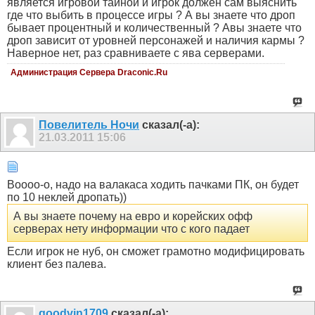
является игровой тайной и игрок должен сам выяснить
где что выбить в процессе игры ? А вы знаете что дроп
бывает процентный и количественный ? Авы знаете что
дроп зависит от уровней персонажей и наличия кармы ?
Наверное нет, раз сравниваете с ява серверами.
Администрация Сервера Draconic.Ru
Пoвелитель Ночи
сказал(-а):
21.03.2011
15:06
Воооо-о, надо на валакаса ходить пачками ПК, он будет
по 10 неклей дропать))
А вы знаете почему на евро и корейских офф
серверах нету информации что с кого падает
Если игрок не нуб, он сможет грамотно модифицировать
клиент без палева.
goodvin1709
сказал(-а):