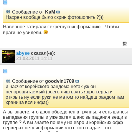
Сообщение от
KaM
Нахрен вообще было скрин фотошопить ?)))
Наверное затирали секретную информацию... Чтобы
враги не увидели.
abyse
сказал(-а):
21.03.2011
14:11
Сообщение от
goodvin1709
и насчет корейского рандома нетак уж он
непорощитаемый (всего лиш взять ядро серва и
открыть ну если руки не матом то найдеш рандом там
храница вся инфа))
А вы знаете, что дроп объеденен в группы, и есть шансы
выпадания группы и уже затем шанс выпадания вещи в
группе ? А вы знаете почему на евро и корейских офф
серверах нету информации что с кого падает, это