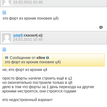
15.03.2011
02:46
это форт из хроник поновее ц4)
smeli
сказал(-а):
24.03.2011
10:40
Сообщение от
eline
это форт из хроник поновее ц4)
не, ето форт из кроник ц4
просто форты начяли строить ещё в ц1
но окончятельно построили только в ц6
дело в том что форты за 1 день перехода на другие
кроники нестроятся, они строятся годами
ето недостроенный вариант