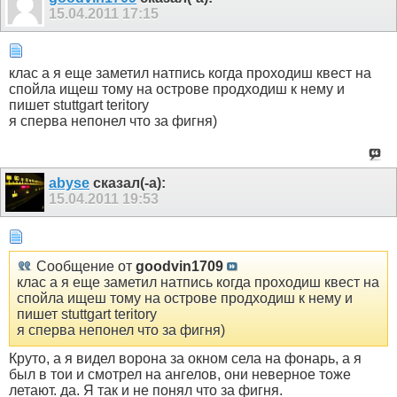
15.04.2011
17:15
клас а я еще заметил натпись когда проходиш квест на
спойла ищеш тому на острове продходиш к нему и
пишет stuttgart teritory
я сперва непонел что за фигня)
abyse
сказал(-а):
15.04.2011
19:53
Сообщение от
goodvin1709
клас а я еще заметил натпись когда проходиш квест на
спойла ищеш тому на острове продходиш к нему и
пишет stuttgart teritory
я сперва непонел что за фигня)
Круто, а я видел ворона за окном села на фонарь, а я
был в тои и смотрел на ангелов, они неверное тоже
летают. да. Я так и не понял что за фигня.