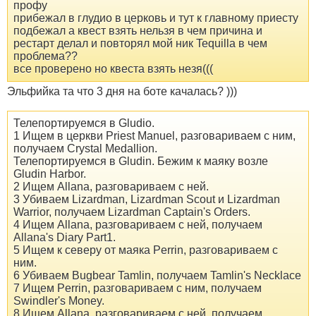
профу
прибежал в глудио в церковь и тут к главному приесту
подбежал а квест взять нельзя в чем причина и
рестарт делал и повторял мой ник Tequilla в чем
проблема??
все проверено но квеста взять незя(((
Эльфийка та что 3 дня на боте качалась? )))
Телепортируемся в Gludio.
1 Ищем в церкви Priest Manuel, разговариваем с ним,
получаем Crystal Medallion.
Телепортируемся в Gludin. Бежим к маяку возле
Gludin Harbor.
2 Ищем Allana, разговариваем с ней.
3 Убиваем Lizardman, Lizardman Scout и Lizardman
Warrior, получаем Lizardman Captain's Orders.
4 Ищем Allana, разговариваем с ней, получаем
Allana's Diary Part1.
5 Ищем к северу от маяка Perrin, разговариваем с
ним.
6 Убиваем Bugbear Tamlin, получаем Tamlin's Necklace
7 Ищем Perrin, разговариваем с ним, получаем
Swindler's Money.
8 Ищем Allana, разговариваем с ней, получаем