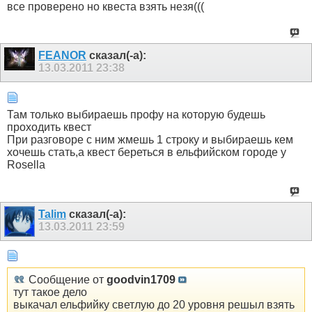
все проверено но квеста взять незя(((
FEANOR
сказал(-а):
13.03.2011
23:38
Там только выбираешь профу на которую будешь
проходить квест
При разговоре с ним жмешь 1 строку и выбираешь кем
хочешь стать,а квест береться в ельфийском городе у
Rosella
Talim
сказал(-а):
13.03.2011
23:59
Сообщение от
goodvin1709
тут такое дело
выкачал ельфийку светлую до 20 уровня решыл взять