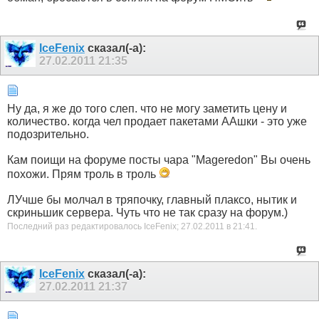
IceFenix
сказал(-а):
27.02.2011
21:35
Ну да, я же до того слеп. что не могу заметить цену и
количество. когда чел продает пакетами ААшки - это уже
подозрительно.
Кам поищи на форуме посты чара "Mageredon" Вы очень
похожи. Прям троль в троль
ЛУчше бы молчал в тряпочку, главный плаксо, нытик и
скриньшик сервера. Чуть что не так сразу на форум.)
Последний раз редактировалось IceFenix; 27.02.2011 в
21:41
.
IceFenix
сказал(-а):
27.02.2011
21:37