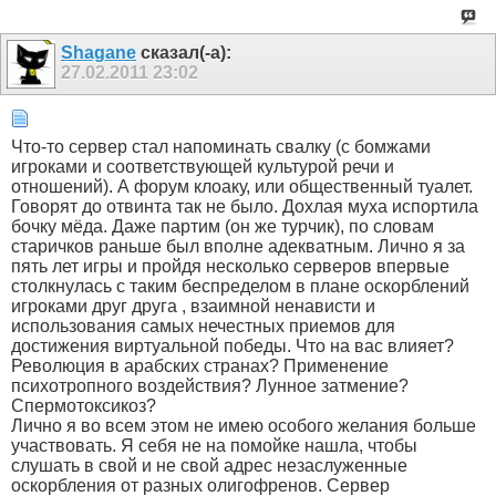
Shagane
сказал(-а):
27.02.2011
23:02
Что-то сервер стал напоминать свалку (с бомжами
игроками и соответствующей культурой речи и
отношений). А форум клоаку, или общественный туалет.
Говорят до отвинта так не было. Дохлая муха испортила
бочку мёда. Даже партим (он же турчик), по словам
старичков раньше был вполне адекватным. Лично я за
пять лет игры и пройдя несколько серверов впервые
столкнулась с таким беспределом в плане оскорблений
игроками друг друга , взаимной ненависти и
использования самых нечестных приемов для
достижения виртуальной победы. Что на вас влияет?
Революция в арабских странах? Применение
психотропного воздействия? Лунное затмение?
Спермотоксикоз?
Лично я во всем этом не имею особого желания больше
участвовать. Я себя не на помойке нашла, чтобы
слушать в свой и не свой адрес незаслуженные
оскорбления от разных олигофренов. Сервер