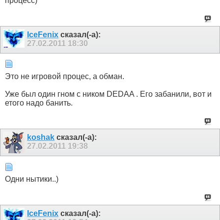
процесс)
IceFenix
сказал(-а):
27.02.2011
18:30
Это не игровой процес, а обман.
Уже был один гном с ником DEDAA . Его забанили, вот и
етого надо банить.
koshak
сказал(-а):
27.02.2011
19:38
Одни нытики..)
IceFenix
сказал(-а):