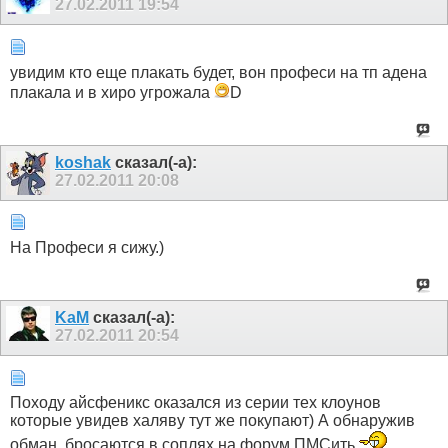
27.02.2011
19:54
увидим кто еще плакать будет, вон професи на тп адена
плакала и в хиро угрожала
D
koshak
сказал(-а):
27.02.2011
20:08
На Професи я сижу.)
KaM
сказал(-а):
27.02.2011
20:54
Походу айсфеникс оказался из серии тех клоунов
которые увидев халяву тут же покупают) А обнаружив
обман, бросаются в соплях на форум ПМСить