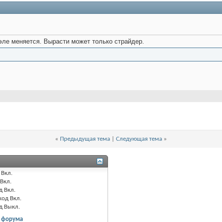
аэле меняется. Вырасти может только страйдер.
«
Предыдущая тема
|
Следующая тема
»
Вкл.
Вкл.
д
Вкл.
код
Вкл.
од
Выкл.
 форума