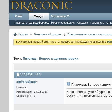
Сайт
Форум
Что нового?
Главная страница форума
Новые сообщения
Справка
Календарь
Опц
Форум
Технический раздел
Предложения и вопросы игрок
Если это ваш первый визит на этот форум, вам необходимо выполнить
рег
Тема:
Питомцы. Вопрос к администрации
24.02.2011,
12:31
aspireruslanzg
Питомцы. Вопрос к адми
Новичок
Качаю волка, уже 40 уровня
Регистрация
24.02.2011
ростут ли питомци на этом с
Сообщений
1