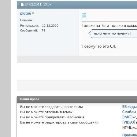
24.02.2011,
13:37
pluto6
Новичок
Только на 75 и только в кам
Регистрация
12.12.2010
Сообщений
78
если нет то почему?
Потомучто это C4.
Ваши права
Вы
не можете
создавать новые темы
BB коды
Вы
не можете
отвечать в темах
Смайлы
Вы
не можете
прикреплять вложения
[IMG]
ко
Вы
не можете
редактировать свои сообщения
[VIDEO]
HTML к
Правила