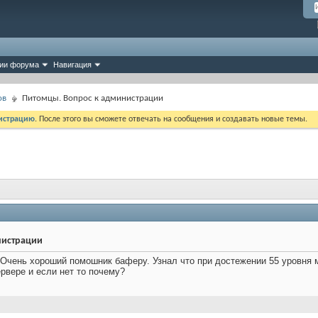
ии форума
Навигация
ов
Питомцы. Вопрос к администрации
истрацию
. После этого вы сможете отвечать на сообщения и создавать новые темы.
нистрации
. Очень хороший помошник баферу. Узнал что при достежении 55 уровня
ервере и если нет то почему?