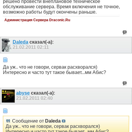
решено провести внеплановое техническое
обслуживание сервера. Время включения не точное,
возможно работы будут окончены раньше.
Администрация Сервера Draconic.Ru
Daleda
сказал(-а):
21.02.2011
02:11
Да уж.. что не говори, сервак расхворался)
Интересно и часто тут такое бывает...мм Абис?
abyse
сказал(-а):
21.02.2011
02:40
Сообщение от
Daleda
Да уж.. что не говори, сервак расхворался)
Интересно и часто тут такое бывает...мм Абис?