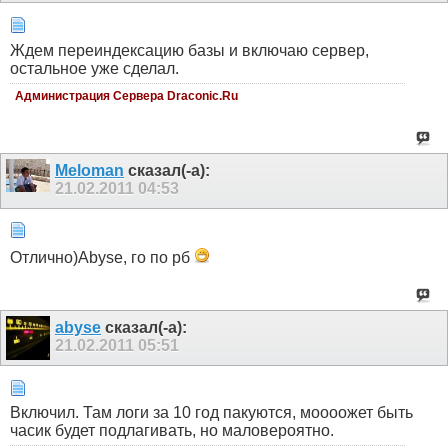
Ждем переиндексацию базы и включаю сервер,
остальное уже сделал.
Администрация Сервера Draconic.Ru
Meloman
сказал(-а):
21.02.2011
04:53
Отлично)Abyse, го по рб
abyse
сказал(-а):
21.02.2011
05:51
Включил. Там логи за 10 год пакуются, моооожет быть
часик будет подлагивать, но маловероятно.