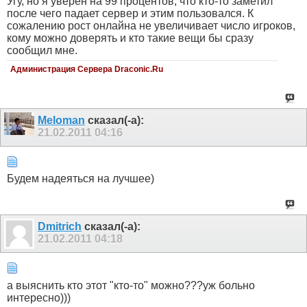
Угу, но я уверен на 99 процентов, что кто-то заметил
после чего падает сервер и этим пользовался. К
сожалению рост онлайна не увеличивает число игроков,
кому можно доверять и кто такие вещи бы сразу
сообщил мне.
Администрация Сервера Draconic.Ru
Meloman
сказал(-а):
21.02.2011
04:16
Будем надеяться на лучшее)
Dmitrich
сказал(-а):
21.02.2011
04:18
а выяснить кто этот "кто-то" можно???уж больно
интересно)))