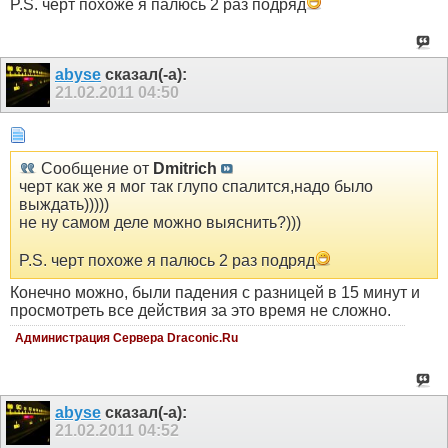
P.S. черт похоже я палюсь 2 раз подряд
abyse
сказал(-а):
21.02.2011
04:50
Сообщение от
Dmitrich
черт как же я мог так глупо спалится,надо было
выждать)))))
не ну самом деле можно выяснить?)))
P.S. черт похоже я палюсь 2 раз подряд
Конечно можно, были падения с разницей в 15 минут и
просмотреть все действия за это время не сложно.
Администрация Сервера Draconic.Ru
abyse
сказал(-а):
21.02.2011
04:52