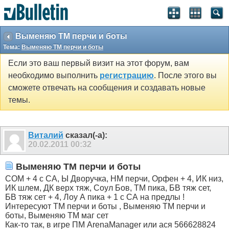
Выменяю ТМ перчи и боты
Тема:
Выменяю ТМ перчи и боты
Если это ваш первый визит на этот форум, вам
необходимо выполнить
регистрацию
. После этого вы
сможете отвечать на сообщения и создавать новые
темы.
Виталий
сказал(-а):
20.02.2011
00:32
Выменяю ТМ перчи и боты
СОМ + 4 с СА, Ы Дворучка, НМ перчи, Орфен + 4, ИК низ,
ИК шлем, ДК верх тяж, Соул Бов, ТМ пика, БВ тяж сет,
БВ тяж сет + 4, Лоу А пика + 1 с СА на предлы !
Интересуют ТМ перчи и боты , Выменяю ТМ перчи и
боты, Выменяю ТМ маг сет
Как-то так, в игре ПМ ArenaManager или ася 566628824