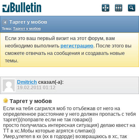
Таргет у мобов
Тема:
Таргет у мобов
Если это ваш первый визит на этот форум, вам
необходимо выполнить
регистрацию
. После этого вы
сможете отвечать на сообщения и создавать новые
темы.
Dmitrich
сказал(-а):
19.02.2011
01:12
Таргет у мобов
Если на тебя сагрился моб то отъбежав от него на
определенное расстояние у него должен пропасть с тебя
таргет))(поправте если не так говарю))
просто получилась интересная ситуация) делаю квест на
ТТ в хс.Мобы которые агрятся слипаю))
Умер,улетел в кх (кх в годорде) возвращаюсь в хс, так