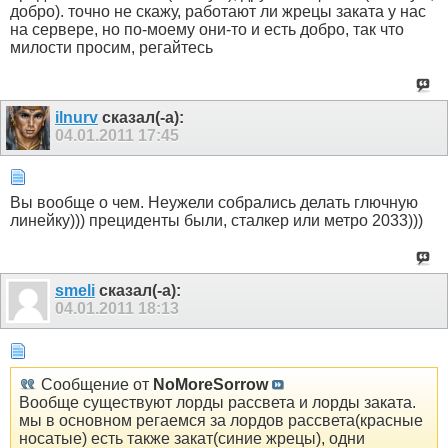
добро). точно не скажу, работают ли жрецы заката у нас
на сервере, но по-моему они-то и есть добро, так что
милости просим, регайтесь
ilnurv
сказал(-а):
04.01.2011
17:45
Вы вообще о чем. Неужели собрались делать глючную
линейку))) прециденты были, сталкер или метро 2033)))
smeli
сказал(-а):
04.01.2011
18:13
Сообщение от
NoMoreSorrow
Вообще существуют лорды рассвета и лорды заката.
мы в основном регаемся за лордов рассвета(красные
носатые) есть также закат(синие жрецы), одни