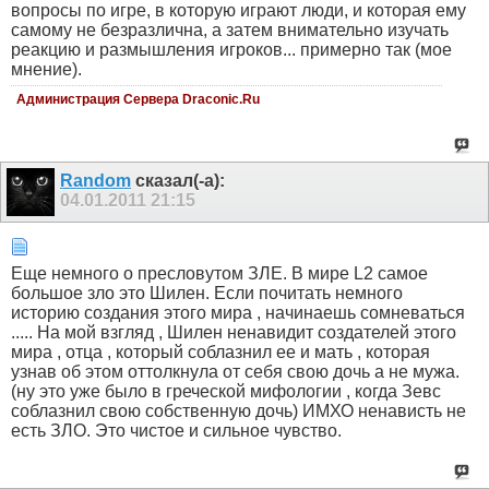
вопросы по игре, в которую играют люди, и которая ему
самому не безразлична, а затем внимательно изучать
реакцию и размышления игроков... примерно так (мое
мнение).
Администрация Сервера Draconic.Ru
Random
сказал(-а):
04.01.2011
21:15
Еще немного о пресловутом ЗЛЕ. В мире L2 самое
большое зло это Шилен. Если почитать немного
историю создания этого мира , начинаешь сомневаться
..... На мой взгляд , Шилен ненавидит создателей этого
мира , отца , который соблазнил ее и мать , которая
узнав об этом оттолкнула от себя свою дочь а не мужа.
(ну это уже было в греческой мифологии , когда Зевс
соблазнил свою собственную дочь) ИМХО ненависть не
есть ЗЛО. Это чистое и сильное чувство.