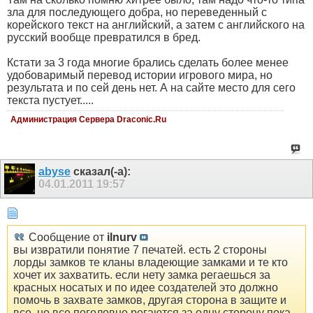
зла для последующего добра, но переведенный с
корейского текст на английский, а затем с английского на
русский вообще превратился в бред.
Кстати за 3 года многие брались сделать более менее
удобоваримый перевод истории игрового мира, но
результата и по сей день нет. А на сайте место для сего
текста пустует.....
Администрация Сервера Draconic.Ru
abyse
сказал(-а):
04.01.2011
19:57
Сообщение от
ilnurv
вы извратили понятие 7 печатей. есть 2 стороны
лорды замков те кланы владеющие замками и те кто
хочет их захватить. если нету замка регаешься за
красных носатых и по идее создателей это должно
помочь в захвате замков, другая сторона в защите и
все. но все поголовно регаются за одну сторону пока