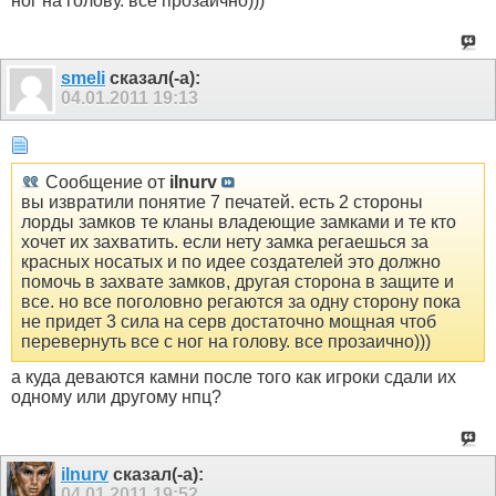
ног на голову. все прозаично)))
smeli
сказал(-а):
04.01.2011
19:13
Сообщение от
ilnurv
вы извратили понятие 7 печатей. есть 2 стороны
лорды замков те кланы владеющие замками и те кто
хочет их захватить. если нету замка регаешься за
красных носатых и по идее создателей это должно
помочь в захвате замков, другая сторона в защите и
все. но все поголовно регаются за одну сторону пока
не придет 3 сила на серв достаточно мощная чтоб
перевернуть все с ног на голову. все прозаично)))
а куда деваются камни после того как игроки сдали их
одному или другому нпц?
ilnurv
сказал(-а):
04.01.2011
19:52