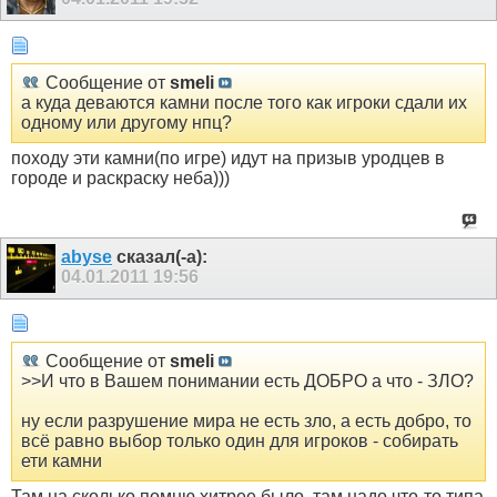
Сообщение от
smeli
а куда деваются камни после того как игроки сдали их
одному или другому нпц?
походу эти камни(по игре) идут на призыв уродцев в
городе и раскраску неба)))
abyse
сказал(-а):
04.01.2011
19:56
Сообщение от
smeli
>>И что в Вашем понимании есть ДОБРО а что - ЗЛО?
ну если разрушение мира не есть зло, а есть добро, то
всё равно выбор только один для игроков - собирать
ети камни
Там на сколько помню хитрее было, там надо что-то типа