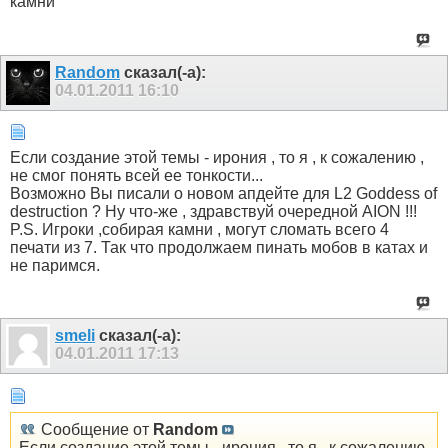
камни
Random
сказал(-а):
04.01.2011
16:10
Если создание этой темы - ирония , то я , к сожалению ,
не смог понять всей ее тонкости...
Возможно Вы писали о новом апдейте для L2 Goddess of
destruction ? Ну что-же , здравствуй очередной AION !!!
P.S. Игроки ,собирая камни , могут сломать всего 4
печати из 7. Так что продолжаем пинать мобов в катах и
не паримся.
smeli
сказал(-а):
04.01.2011
17:13
Сообщение от
Random
Если создание этой темы - ирония , то я , к сожалению