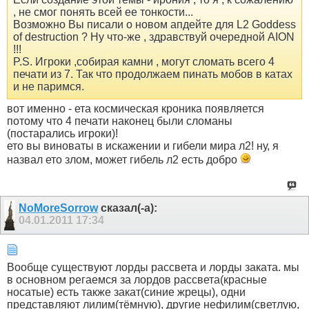
, не смог понять всей ее тонкости...
Возможно Вы писали о новом апдейте для L2 Goddess
of destruction ? Ну что-же , здравствуй очередной AION
!!!
P.S. Игроки ,собирая камни , могут сломать всего 4
печати из 7. Так что продолжаем пинать мобов в катах
и не паримся.
вот именно - ета космическая кроника появляется
потому что 4 печати наконец были сломаны
(постарались игроки)!
ето вы виноваты в искажении и гибели мира л2! ну, я
назвал ето злом, может гибель л2 есть добро
NoMoreSorrow
сказал(-а):
04.01.2011
17:34
Вообще существуют лорды рассвета и лорды заката. мы
в основном регаемся за лордов рассвета(красные
носатые) есть также закат(синие жрецы), одни
представляют лилим(тёмную), другие нефилим(светлую,