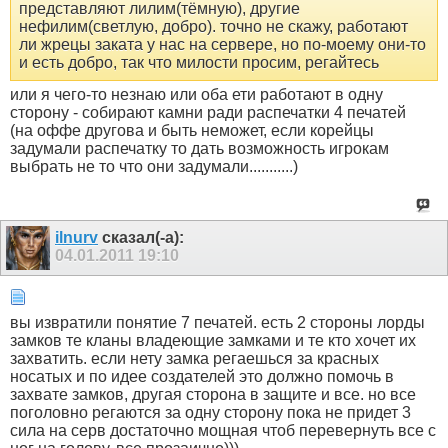
представляют лилим(тёмную), другие
нефилим(светлую, добро). точно не скажу, работают
ли жрецы заката у нас на сервере, но по-моему они-то
и есть добро, так что милости просим, регайтесь
или я чего-то незнаю или оба ети работают в одну
сторону - собирают камни ради распечатки 4 печатей
(на оффе другова и быть неможет, если корейцы
задумали распечатку то дать возможность игрокам
выбрать не то что они задумали...........)
ilnurv
сказал(-а):
04.01.2011
19:10
вы извратили понятие 7 печатей. есть 2 стороны лорды
замков те кланы владеющие замками и те кто хочет их
захватить. если нету замка регаешься за красных
носатых и по идее создателей это должно помочь в
захвате замков, другая сторона в защите и все. но все
поголовно регаются за одну сторону пока не придет 3
сила на серв достаточно мощная чтоб перевернуть все с