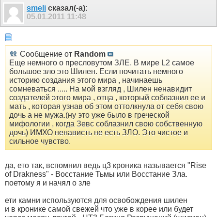
smeli
сказал(-а):
05.01.2011
11:48
Сообщение от
Random
Еще немного о пресловутом ЗЛЕ. В мире L2 самое
большое зло это Шилен. Если почитать немного
историю создания этого мира , начинаешь
сомневаться ..... На мой взгляд , Шилен ненавидит
создателей этого мира , отца , который соблазнил ее и
мать , которая узнав об этом оттолкнула от себя свою
дочь а не мужа.(ну это уже было в греческой
мифологии , когда Зевс соблазнил свою собственную
дочь) ИМХО ненависть не есть ЗЛО. Это чистое и
сильное чувство.
да, ето так, вспомнил ведь ц3 кроника называется "Rise
of Drakness" - Восстание Тьмы или Восстание Зла.
поетому я и начял о зле
ети камни используются для освобождения шилен
и в крoнике самой свежей что уже в корее или будет