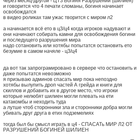
через месяц-другой - ЦТ3 Богиня Разрушений (шилиен)
и говорится что 4 печати сломаны, богиня начинает
освобождатся
в видео роликах там ужас творится с миром л2
а начинается всё ето в ц3/ц4 когда игроков надувают и
они начинают собирать камни для освобождения богини
и последущего разрушения мира
надо сотановить или хотябы попытатся остановить ето
безумие в самом начяле - ц3/ц4
да вот так запрограмировано в сервере что остановить и
даже попытатся невозможно
я призываю админов спасать мир пока непоздно
хотябы вылупить дроп частей А грейда и книги для
скиллов и добавить их в другое место, что игроки
которые нелюбят шилиен могли плевать на ети
катакомбы и неходить туда
а лутше чтоб сторонники зла и сторонники добра могли
убивать друг друга в етих подземелиях
тогда был бы смысл играть в ц4 - СПАСАТь МИР Л2 ОТ
РАЗРУШЕНИЙ БОГИНЕЙ ШИЛИЕН