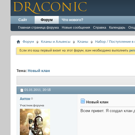
Сайт
Форум
Что нового?
Главная страница форума
Новые сообщения
Справка
Календарь
Опц
Форум
Кланы и Альянсы
Кланы
Набор / Поступление в
Если это ваш первый визит на этот форум, вам необходимо выполнить
рег
Тема:
Новый клан
01.01.2011,
20:18
Антон
Новый клан
Участник форума
Всем привет. Я создал клан 