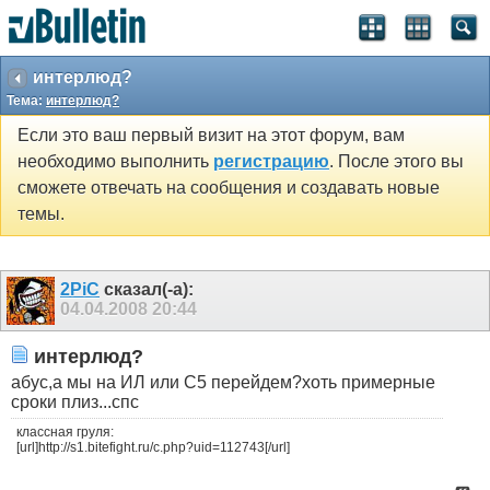
интерлюд?
Тема:
интерлюд?
Если это ваш первый визит на этот форум, вам
необходимо выполнить
регистрацию
. После этого вы
сможете отвечать на сообщения и создавать новые
темы.
2PiC
сказал(-а):
04.04.2008
20:44
интерлюд?
абус,а мы на ИЛ или С5 перейдем?хоть примерные
сроки плиз...спс
классная груля:
[url]http://s1.bitefight.ru/c.php?uid=112743[/url]