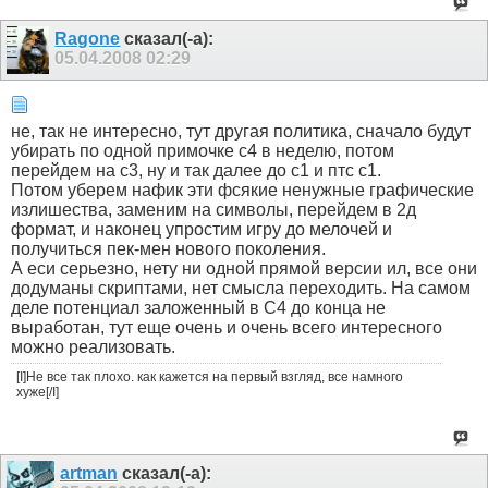
Ragone
сказал(-а):
05.04.2008
02:29
не, так не интересно, тут другая политика, сначало будут
убирать по одной примочке с4 в неделю, потом
перейдем на с3, ну и так далее до с1 и птс с1.
Потом уберем нафик эти фсякие ненужные графические
излишества, заменим на символы, перейдем в 2д
формат, и наконец упростим игру до мелочей и
получиться пек-мен нового поколения.
А еси серьезно, нету ни одной прямой версии ил, все они
додуманы скриптами, нет смысла переходить. На самом
деле потенциал заложенный в С4 до конца не
выработан, тут еще очень и очень всего интересного
можно реализовать.
[I]Не все так плохо. как кажется на первый взгляд, все намного
хуже[/I]
artman
сказал(-а):