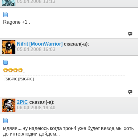
05.04.2008
13:13
Ragone +1 .
Nifrit [MoonWarrior]
сказал(-а):
05.04.2008
16:03
..
[SIGPIC][/SIGPIC]
2PiC
сказал(-а):
06.04.2008
19:40
мдяяя....ну надеюсь когда трон4 уже будет везде,мы хоть
до интерлюдии дойдем...