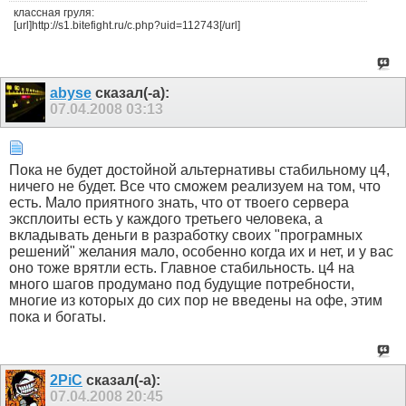
классная груля:
[url]http://s1.bitefight.ru/c.php?uid=112743[/url]
abyse
сказал(-а):
07.04.2008
03:13
Пока не будет достойной альтернативы стабильному ц4,
ничего не будет. Все что сможем реализуем на том, что
есть. Мало приятного знать, что от твоего сервера
эксплоиты есть у каждого третьего человека, а
вкладывать деньги в разработку своих "програмных
решений" желания мало, особенно когда их и нет, и у вас
оно тоже врятли есть. Главное стабильность. ц4 на
много шагов продумано под будущие потребности,
многие из которых до сих пор не введены на офе, этим
пока и богаты.
2PiC
сказал(-а):
07.04.2008
20:45