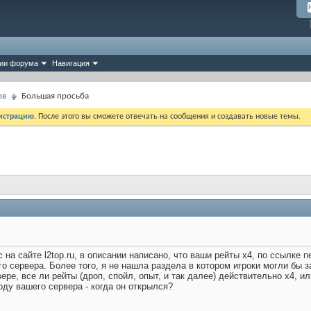
ии форума
Навигация
ов
Большая просьба
истрацию
. После этого вы сможете отвечать на сообщения и создавать новые темы.
 на сайте l2top.ru, в описании написано, что ваши рейты х4, по ссылке
 сервера. Более того, я не нашла раздела в котором игроки могли бы 
ере, все ли рейты (дроп, спойл, опыт, и так далее) действительно х4, 
ду вашего сервера - когда он открылся?