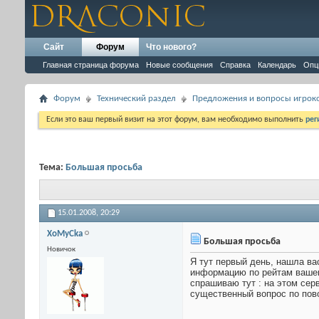
Сайт
Форум
Что нового?
Главная страница форума
Новые сообщения
Справка
Календарь
Опц
Форум
Технический раздел
Предложения и вопросы игрок
Если это ваш первый визит на этот форум, вам необходимо выполнить
рег
Тема:
Большая просьба
15.01.2008,
20:29
XoMyCka
Большая просьба
Новичок
Я тут первый день, нашла вас
информацию по рейтам вашего
спрашиваю тут : на этом серв
существенный вопрос по пово