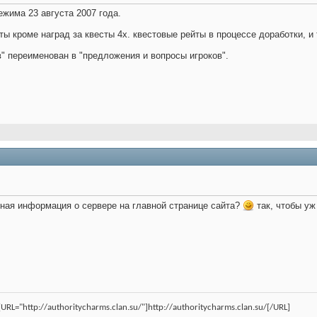
ежима 23 августа 2007 года.
ты кроме наград за квесты 4х. квестовые рейты в процессе доработки, и 
" переименован в "предложения и вопросы игроков".
лная информация о сервере на главной странице сайта?
так, чтобы уж
RL="http://authoritycharms.clan.su/"]http://authoritycharms.clan.su/[/URL]