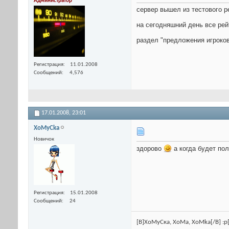
Администратор
сервер вышел из тестового р
на сегодняшний день все рей
раздел "предложения игроков
Регистрация
11.01.2008
Сообщений
4,576
17.01.2008,
23:01
XoMyCka
Новичок
здорово
а когда будет по
Регистрация
15.01.2008
Сообщений
24
[B]ХоМуСка, ХоМа, ХоMka[/B] :p[U