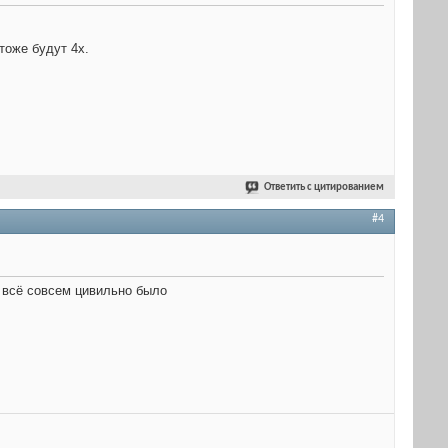
тоже будут 4х.
Ответить с цитированием
#4
 всё совсем цивильно было