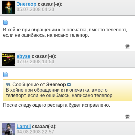
Энегеор
сказал(-а):
05.07.2008
04:20
В хейне при обращении к гк опечатка, вместо телепорт,
если не ошибаюсь, написано телепор.
abyse
сказал(-а):
07.07.2008
13:54
Сообщение от
Энегеор
В хейне при обращении к гк опечатка, вместо
телепорт, если не ошибаюсь, написано телепор.
После следующего рестарта будет исправлено.
Larmil
сказал(-а):
04.08.2008
22:57