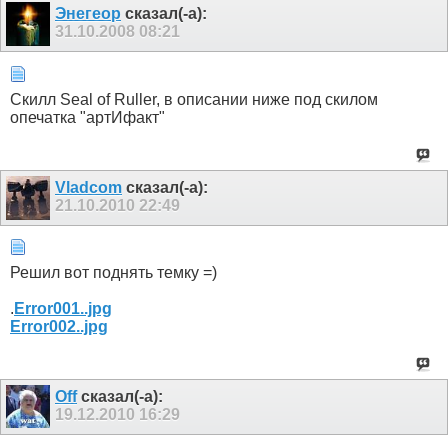
Энегеор
сказал(-а):
31.10.2008
08:21
Скилл Seal of Ruller, в описании ниже под скилом
опечатка "артИфакт"
Vladcom
сказал(-а):
21.10.2010
22:49
Решил вот поднять темку =)
.
Error001..jpg
Error002..jpg
Off
сказал(-а):
19.12.2010
16:29