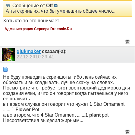
Сообщение от
Off
А ты скринь их, что бы уменьшить общее число...
Хоть кто-то это понимает.
Администрация Сервера Draconic.Ru
glukmaker
сказал(-а):
22.12.2010
23:41
Не буду приводить скриншоты, ибо лень сейчас их
обрезать и выкладывать, лучше скажу на словах.
Посмотрите что требует этот эвентовский дед мороз для
создания елки, и что он говорит когда пытаешься у него
ее получить...
в первом случае он говорит что нужет
1
Star Ornament
...... 1
Flower
Pot
а во втором, что
4
Star Ornament .......1
plant
pot
Несоответствия выделил жирным...