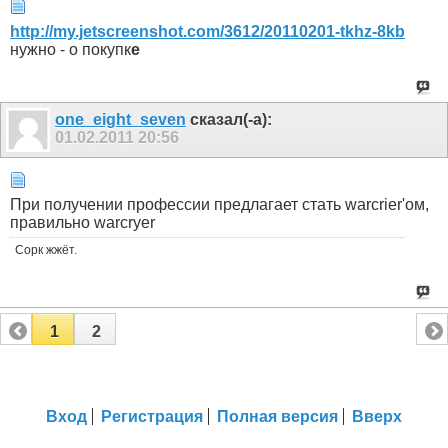
http://my.jetscreenshot.com/3612/20110201-tkhz-8kb
нужно - о покупк
е
one_eight_seven
сказал(-а):
01.02.2011
20:56
При получении профессии предлагает стать warcrier'ом,
правильно warcryer
Сорк жжёт.
1
2
Вход
Регистрация
Полная версия
Вверх