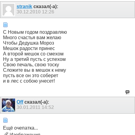
stranik
сказал(-а):
30.12.2010
12:26
С Новым годом поздравляю
Много счастья вам желаю
Чтобы Дедушка Мороз
Мешок радости принес
А второй мешок со смехом
Ну а третий пусть с успехом
Свою печаль, свою тоску
Сложите вы в мешок к нему
пусть все он это соберет
и в лес с собою унесет!
Off
сказал(-а):
30.01.2011
14:52
Ещё очепатка...
Изображения