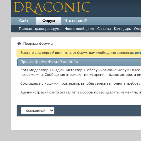
Сайт
Форум
Что нового?
Главная страница форума
Новые сообщения
Справка
Календарь
Опц
Правила форума
Если это ваш первый визит на этот форум, вам необходимо выполнить
рег
Правила форума Форум Draconic.Ru
Хотя модераторы и администраторы, обслуживающие Форум Draconic
невозможно. Сообщения отражают точку зрения только автора, и ник
Соглашаясь с нашими правилами, вы обязуетесь выполнять требован
Администрация сайта оставляет за собой право удалять, изменять,