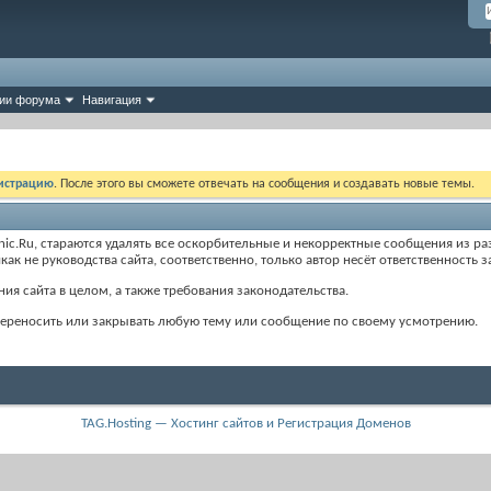
ии форума
Навигация
истрацию
. После этого вы сможете отвечать на сообщения и создавать новые темы.
.Ru, стараются удалять все оскорбительные и некорректные сообщения из раз
ак не руководства сайта, соответственно, только автор несёт ответственность
ия сайта в целом, а также требования законодательства.
 переносить или закрывать любую тему или сообщение по своему усмотрению.
TAG.Hosting — Хостинг сайтов и Регистрация Доменов