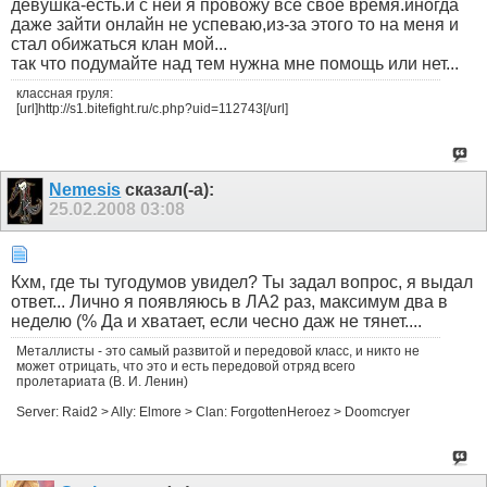
девушка-есть.и с ней я провожу все свое время.иногда
даже зайти онлайн не успеваю,из-за этого то на меня и
стал обижаться клан мой...
так что подумайте над тем нужна мне помощь или нет...
классная груля:
[url]http://s1.bitefight.ru/c.php?uid=112743[/url]
Nemesis
сказал(-а):
25.02.2008
03:08
Кхм, где ты тугодумов увидел? Ты задал вопрос, я выдал
ответ... Лично я появляюсь в ЛА2 раз, максимум два в
неделю (% Да и хватает, если чесно даж не тянет....
Металлисты - это самый развитой и передовой класс, и никто не
может отрицать, что это и есть передовой отряд всего
пролетариата (В. И. Ленин)
Server: Raid2 > Ally: Elmore > Clan: ForgottenHeroez > Doomcryer