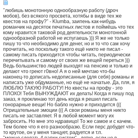
"любишь монотонную однообразную работу (дроч
мобов), без всякого просвета, хотябы в виде тех же
квестов на профу?" - Klumba, заипень как-нибудь
романчик на десяток печатных листов и поймёшь что тех
кому нравится таковой род деятельности монотонной
однообразной работой не испугаешь ))) Я же не только
пишу то что необходимо для денег, но и то что сам хочу
прочитать, но поскольку такого ещё никто не писал -
самому писать приходится чтобы читать, периодически
перечитывать и самому от своих же вещей переться )))
Ведь большинство людей выходят на пенсию и только и
делают что греют г0вно! А я о ней мечтаю что-бы
наконец-то дописать недописанные (для себя) романы и
написать уже обдуманные, но ещё не начатые. Да, пля, я
ЛЮБЛЮ ТАКУЮ РАБОТУ! Но квесты на профу - это
ПЛОХО! Тебя ВЫНУЖДАЮТ их делать! Когда я пишу под
заказ, я проклинаю тот день когда я решил писать
гонорарные вещи! Но бабло нужно и приходится (((
Отрицательные эмоции ((( А свои романы меня никто
писать не заставляет. Я в любой момент могу их
забросить. Но мне это ндравицо! То же самое и с качем.
Тем более что я его разнообразю. Если перс добудет что-
то крутое, он у меня танцует, радуется и т.п.
"можно сделать 4 папки систем" - детко, если не в