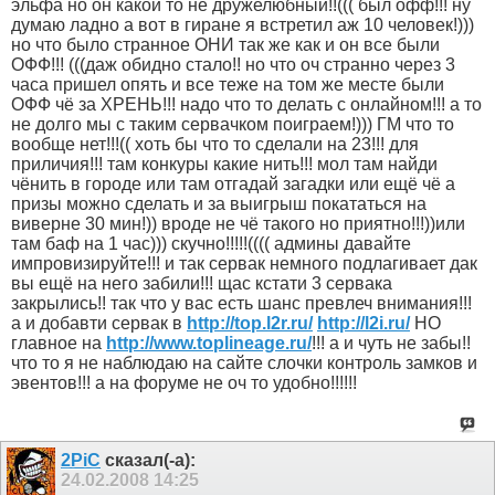
эльфа но он какой то не дружелюбный!!((( был офф!!! ну
думаю ладно а вот в гиране я встретил аж 10 человек!)))
но что было странное ОНИ так же как и он все были
ОФФ!!! (((даж обидно стало!! но что оч странно через 3
часа пришел опять и все теже на том же месте были
ОФФ чё за ХРЕНЬ!!! надо что то делать с онлайном!!! а то
не долго мы с таким сервачком поиграем!))) ГМ что то
вообще нет!!!(( хоть бы что то сделали на 23!!! для
приличия!!! там конкуры какие нить!!! мол там найди
чёнить в городе или там отгадай загадки или ещё чё а
призы можно сделать и за выигрыш покататься на
виверне 30 мин!)) вроде не чё такого но приятно!!!))или
там баф на 1 час))) скучно!!!!!(((( админы давайте
импровизируйте!!! и так сервак немного подлагивает дак
вы ещё на него забили!!! щас кстати 3 сервака
закрылись!! так что у вас есть шанс превлеч внимания!!!
а и добавти сервак в
http://top.l2r.ru/
http://l2i.ru/
НО
главное на
http://www.toplineage.ru/
!!! а и чуть не забы!!
что то я не наблюдаю на сайте слочки контроль замков и
эвентов!!! а на форуме не оч то удобно!!!!!!
2PiC
сказал(-а):
24.02.2008
14:25