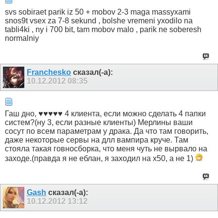
svs sobiraet parik iz 50 + mobov 2-3 maga massyxami
snos9t vsex za 7-8 sekund , bolshe vremeni yxodilo na
tabli4ki , ny i 700 bit, tam mobov malo , parik ne soberesh
normalniy
Franchesko
сказал(-а):
10.12.2012
08:35
Гаш дно, ♥♥♥♥♥ 4 клиента, если можно сделать 4 папки
систем?(ну 3, если разные клиенты) Мерлины ваши
сосут по всем параметрам у драка. Да что там говорить,
даже некоторые сервы на длл вампира круче. Там
стояла такая говносборка, что меня чуть не вырвало на
заходе.(правда я не eблан, я заходил на х50, а не 1)
Gash
сказал(-а):
10.12.2012
13:12