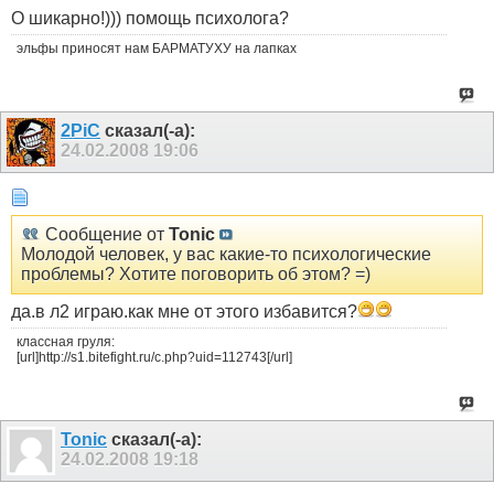
О шикарно!))) помощь психолога?
эльфы приносят нам БАРМАТУХУ на лапках
2PiC
сказал(-а):
24.02.2008
19:06
Сообщение от
Tonic
Молодой человек, у вас какие-то психологические
проблемы? Хотите поговорить об этом? =)
да.в л2 играю.как мне от этого избавится?
классная груля:
[url]http://s1.bitefight.ru/c.php?uid=112743[/url]
Tonic
сказал(-а):
24.02.2008
19:18