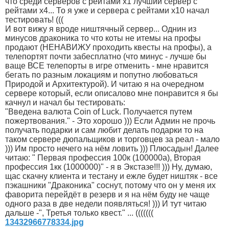
что среди серверов с рейтами х1 лучший сервер с
рейтами х4... То я уже и сервера с рейтами х10 начал
тестировать! (((
И вот вижу я вроде ништячный сервер... Однин из
минусов драконика то что коты не итемы на профы
продают (НЕНАВИЖУ проходить квесты на профы), а
телепортят почти забесплатно (что минус - лучше бы
ваще ВСЕ телепорты в игре отменить - мне нравится
бегать по разным локациям и попутно любоваться
Природой и Архитектурой). И читаю я на очередном
сервере который, если описалово мне понравится я бы
качнул и начал бы тестировать:
"Введена валюта Coin of Luck. Получается путем
пожертвования." - Это хорошо ))) Если Админ не прочь
получать подарки и сам любит делать подарки то на
таком сервере дюпальщиков и торговцев за реал - мало
))) Им просто нечего на нём ловить ))) Плюсадын! Далее
читаю: " Первая профессия 100к (100000а), Вторая
профессия 1кк (1000000)" - я в Экстазе!!! ))) Ну, думаю,
щас скачну клиента и тестану и ежле будет ништяк - все
пэкашники "Драконика" соснут, потому что он у меня их
фаворита перейдёт в резерв и я на нём буду не чаще
одного раза в две недели появляться! ))) И тут читаю
дальше -", Третья только квест." ... (((((((
13432966778334.jpg