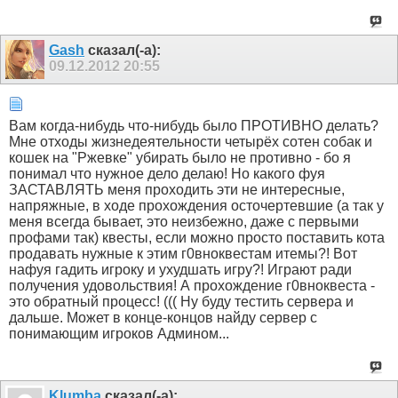
Gash
сказал(-а):
09.12.2012
20:55
Вам когда-нибудь что-нибудь было ПРОТИВНО делать?
Мне отходы жизнедеятельности четырёх сотен собак и
кошек на "Ржевке" убирать было не противно - бо я
понимал что нужное дело делаю! Но какого фуя
ЗАСТАВЛЯТЬ меня проходить эти не интересные,
напряжные, в ходе прохождения осточертевшие (а так у
меня всегда бывает, это неизбежно, даже с первыми
профами так) квесты, если можно просто поставить кота
продавать нужные к этим г0вноквестам итемы?! Вот
нафуя гадить игроку и ухудшать игру?! Играют ради
получения удовольствия! А прохождение г0вноквеста -
это обратный процесс! ((( Ну буду тестить сервера и
дальше. Может в конце-концов найду сервер с
понимающим игроков Админом...
Klumba
сказал(-а):