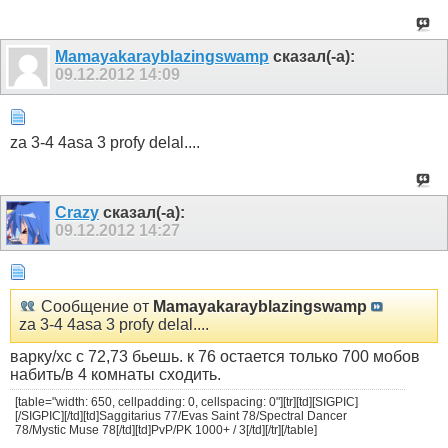
Mamayakarayblazingswamp
сказал(-а):
09.12.2012
14:09
za 3-4 4asa 3 profy delal....
Crazy
сказал(-а):
09.12.2012
14:27
Сообщение от
Mamayakarayblazingswamp
za 3-4 4asa 3 profy delal....
варку/хс с 72,73 бьешь. к 76 остается только 700 мобов
набить/в 4 комнаты сходить.
[table="width: 650, cellpadding: 0, cellspacing: 0"][tr][td][SIGPIC]
[/SIGPIC][/td][td]Saggitarius 77/Evas Saint 78/Spectral Dancer
78/Mystic Muse 78[/td][td]PvP/PK 1000+ / 3[/td][/tr][/table]