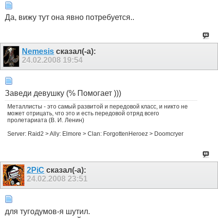
Да, вижу тут она явно потребуется..
Nemesis
сказал(-а):
24.02.2008
19:54
Заведи девушку (% Помогает )))
Металлисты - это самый развитой и передовой класс, и никто не
может отрицать, что это и есть передовой отряд всего
пролетариата (В. И. Ленин)
Server: Raid2 > Ally: Elmore > Clan: ForgottenHeroez > Doomcryer
2PiC
сказал(-а):
24.02.2008
23:51
для тугодумов-я шутил.