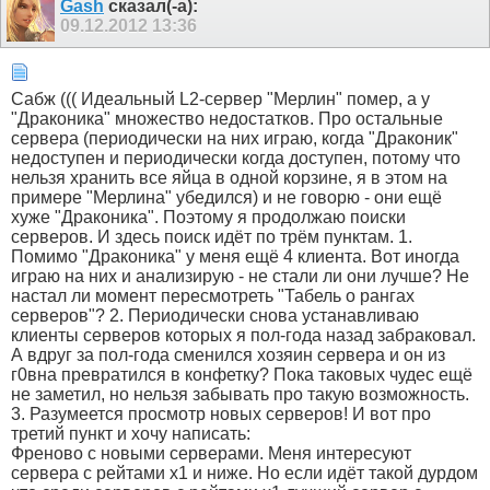
Gash
сказал(-а):
09.12.2012
13:36
Сабж ((( Идеальный L2-сервер "Мерлин" помер, а у
"Драконика" множество недостатков. Про остальные
сервера (периодически на них играю, когда "Драконик"
недоступен и периодически когда доступен, потому что
нельзя хранить все яйца в одной корзине, я в этом на
примере "Мерлина" убедился) и не говорю - они ещё
хуже "Драконика". Поэтому я продолжаю поиски
серверов. И здесь поиск идёт по трём пунктам. 1.
Помимо "Драконика" у меня ещё 4 клиента. Вот иногда
играю на них и анализирую - не стали ли они лучше? Не
настал ли момент пересмотреть "Табель о рангах
серверов"? 2. Периодически снова устанавливаю
клиенты серверов которых я пол-года назад забраковал.
А вдруг за пол-года сменился хозяин сервера и он из
г0вна превратился в конфетку? Пока таковых чудес ещё
не заметил, но нельзя забывать про такую возможность.
3. Разумеется просмотр новых серверов! И вот про
третий пункт и хочу написать:
Френово с новыми серверами. Меня интересуют
сервера с рейтами х1 и ниже. Но если идёт такой дурдом