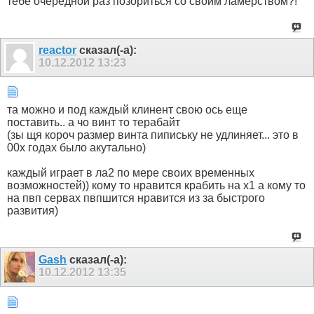
тебе очередной раз позориться со своим ламерством?!
reactor
сказал(-а):
10.12.2012
13:23
та можно и под каждый клинент свою ось еще
поставить.. а чо винт то терабайт
(зы щя короч размер винта пипиську не удлиняет... это в
00х годах было акутально)
каждый играет в ла2 по мере своих временных
возможностей)) кому то нравится крабить на х1 а кому то
на пвп сервах пвпшится нравится из за быстрого
развития)
Gash
сказал(-а):
10.12.2012
13:35