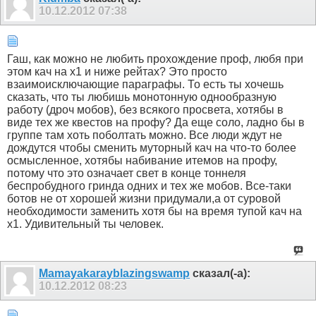
10.12.2012
07:38
Гаш, как можно не любить прохождение проф, любя при
этом кач на х1 и ниже рейтах? Это просто
взаимоисключающие параграфы. То есть ты хочешь
сказать, что ты любишь монотонную однообразную
работу (дроч мобов), без всякого просвета, хотябы в
виде тех же квестов на профу? Да еще соло, ладно бы в
группе там хоть поболтать можно. Все люди ждут не
дождутся чтобы сменить муторный кач на что-то более
осмысленное, хотябы набивание итемов на профу,
потому что это означает свет в конце тоннеля
беспробудного гринда одних и тех же мобов. Все-таки
ботов не от хорошей жизни придумали,а от суровой
необходимости заменить хотя бы на время тупой кач на
х1. Удивительный ты человек.
Mamayakarayblazingswamp
сказал(-а):
10.12.2012
08:23