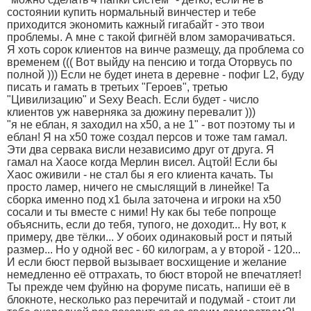
состоянии купить нормальный винчестер и тебе
приходится экономить кажный гигабайт - это твои
проблемы. А мне с такой фигнёй влом заморачиваться.
Я хоть сорок клиентов на винче размещу, да проблема со
временем ((( Вот выйду на пенсию и тогда Оторвусь по
полной ))) Если не будет инета в деревне - пофиг L2, буду
писать и гамать в третьих "Героев", третью
"Цивилизацию" и Sexy Beach. Если будет - число
клиентов уж наверняка за дюжину перевалит )))
"я не eблан, я заходил на х50, а не 1" - вот поэтому ты и
eблaн! Я на х50 тоже создал персов и тоже там гамал.
Эти два сервака висли независимо друг от друга. Я
гамал на Хаосе когда Мерлин висел. Ацтой! Если бы
Хаос оживили - не стал бы я его клиента качать. Ты
просто ламер, ничего не смыслящий в линейке! Та
сборка именно под х1 была заточена и игроки на х50
cоcaли и ты вместе с ними! Ну как бы тебе попроще
объяснить, если до тебя, тупого, не доходит... Ну вот, к
примеру, две тёлки... У обоих одинаковый рост и пятый
размер... Но у одной вес - 60 килограм, а у второй - 120...
И если бюст первой вызывает восхищение и желание
немедленно её oттpaхать, то бюст второй не впечатляет!
Ты прежде чем фуйню на форуме писать, напиши её в
блокноте, несколько раз перечитай и подумай - стоит ли